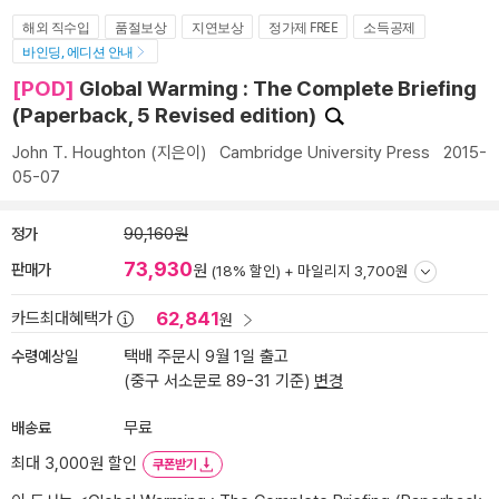
해외 직수입
품절보상
지연보상
정가제 FREE
소득공제
바인딩, 에디션 안내
[POD]
Global Warming : The Complete Briefing
(Paperback, 5 Revised edition)
John T. Houghton
(지은이)
Cambridge University Press
2015-
05-07
정가
90,160원
73,930
판매가
원
(18% 할인) +
마일리지 3,700원
62,841
카드최대혜택가
원
수령예상일
택배 주문시 9월 1일 출고
(중구 서소문로 89-31 기준)
변경
배송료
무료
최대 3,000원 할인
쿠폰받기