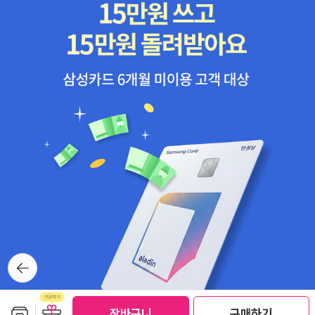
뒤로가
기
보관함담기
선물하기
선물하기
장바구니
구매하기