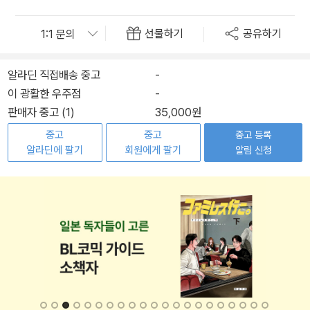
선물하기
공유하기
알라딘 직접배송 중고
-
이 광활한 우주점
-
판매자 중고 (1)
35,000원
중고
중고
중고 등록
알라딘에 팔기
회원에게 팔기
알림 신청