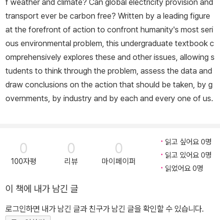
f weather and climate? Can global electricity provision and
transport ever be carbon free? Written by a leading figure
at the forefront of action to confront humanity's most seri
ous environmental problem, this undergraduate textbook c
omprehensively explores these and other issues, allowing s
tudents to think through the problem, assess the data and
draw conclusions on the action that should be taken, by g
overnments, by industry and by each and every one of us.
읽고 싶어요 0명
0
0
0
읽고 있어요 0명
100자평
리뷰
마이페이퍼
읽었어요 0명
이 책에 내가 남긴 글
로그인하면 내가 남긴 글과 친구가 남긴 글을 확인할 수 있습니다.