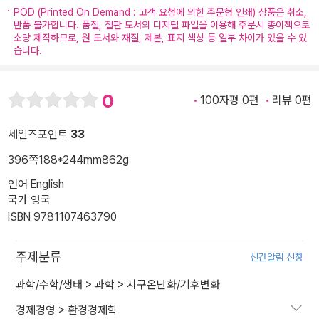
POD (Printed On Demand : 고객 요청에 의한 주문형 인쇄) 상품은 취소,
반품 불가합니다. 품절, 절판 도서의 디지털 파일을 이용해 주문시 종이책으로
소량 제작하므로, 원 도서와 재질, 제본, 표지 색상 등 일부 차이가 있을 수 있
습니다.
0
100자평 0편
리뷰 0편
세일즈포인트
33
396쪽
188*244mm
862g
언어 English
국가 영국
ISBN 9781107463790
주제분류
신간알림 신청
과학/수학/생태
>
과학
>
지구온난화/기후변화
경제경영
>
환경경제학