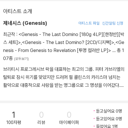
아티스트 소개
제네시스 (Genesis)
아티스트 파일
신간알림 신청
최근작 :
<Genesis - The Last Domino [180g 4LP][한정반][박
스 세트]>
,
<Genesis - The Last Domino? [2CD/디지팩]>
,
<Ge
nesis - From Genesis to Revelation [투명 컬러반 LP]>
… 총 1
07종
(모두보기)
브리티시 프로그레시브 락을 대표하는 최고의 그룹. 피터 가브리엘의
탈퇴로 잠시 위기를 맞았지만 드러머 필 콜린스의 카리스마 넘치는
활약으로 대중적으로 사랑을 받는 명그룹으로 그 명성을 이어갔다.
필 콜린스(Phil Collins), 마이크 루더포드(Mike Rutherford), 토니
뱅크스(Tony Banks)
듣고싶어요 0명
1
0
0
듣고있어요 0명
100자평
리뷰
마이페이퍼
들었어요 1명