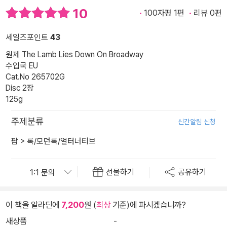
10
100자평 1편
리뷰 0편
세일즈포인트
43
원제 The Lamb Lies Down On Broadway
수입국 EU
Cat.No 265702G
Disc 2장
125g
주제분류
신간알림 신청
팝
>
록/모던록/얼터너티브
선물하기
공유하기
이 책을 알라딘에
7,200
원 (
최상
기준)에 파시겠습니까?
새상품
-