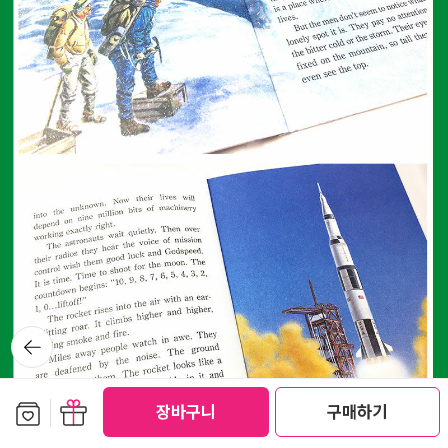
뒤로가
기
보관함담기
선물하기
장바구니
구매하기