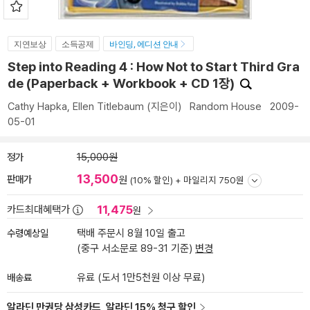
지연보상
소득공제
바인딩, 에디션 안내
Step into Reading 4 : How Not to Start Third Gra
de (Paperback + Workbook + CD 1장)
Cathy Hapka
,
Ellen Titlebaum
(지은이)
Random House
2009-
05-01
정가
15,000원
13,500
판매가
원
(10% 할인) +
마일리지 750원
11,475
카드최대혜택가
원
수령예상일
택배 주문시 8월 10일 출고
(중구 서소문로 89-31 기준)
변경
배송료
유료 (도서 1만5천원 이상 무료)
알라딘 만권당 삼성카드, 알라딘 15% 청구 할인