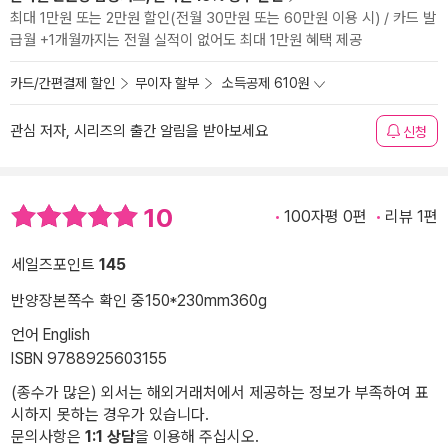
최대 1만원 또는 2만원 할인(전월 30만원 또는 60만원 이용 시) / 카드 발
급월 +1개월까지는 전월 실적이 없어도 최대 1만원 혜택 제공
카드/간편결제 할인
무이자 할부
소득공제 610원
관심 저자, 시리즈의 출간 알림을 받아보세요
신청
10
100자평 0편
리뷰 1편
세일즈포인트
145
반양장본
쪽수 확인 중
150*230mm
360g
언어 English
ISBN 9788925603155
(종수가 많은) 외서는 해외거래처에서 제공하는 정보가 부족하여 표
시하지 못하는 경우가 있습니다.
문의사항은
1:1 상담
을 이용해 주십시오.