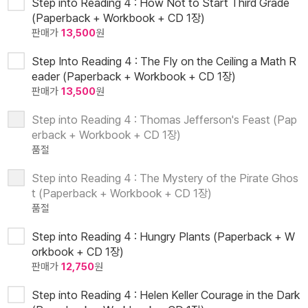
Step into Reading 4 : How Not to Start Third Grade
(Paperback + Workbook + CD 1장)
판매가
13,500
원
Step Into Reading 4 : The Fly on the Ceiling a Math R
eader (Paperback + Workbook + CD 1장)
판매가
13,500
원
Step into Reading 4 : Thomas Jefferson's Feast (Pap
erback + Workbook + CD 1장)
품절
Step into Reading 4 : The Mystery of the Pirate Ghos
t (Paperback + Workbook + CD 1장)
품절
Step into Reading 4 : Hungry Plants (Paperback + W
orkbook + CD 1장)
판매가
12,750
원
Step into Reading 4 : Helen Keller Courage in the Dark