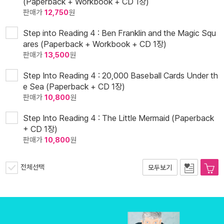
(Paperback + Workbook + CD 1장)
판매가
12,750
원
Step into Reading 4 : Ben Franklin and the Magic Squ
ares (Paperback + Workbook + CD 1장)
판매가
13,500
원
Step Into Reading 4 : 20,000 Baseball Cards Under th
e Sea (Paperback + CD 1장)
판매가
10,800
원
Step Into Reading 4 : The Little Mermaid (Paperback
+ CD 1장)
판매가
10,800
원
전체선택
모두보기