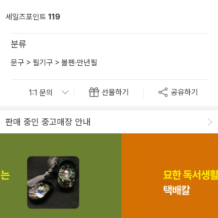
세일즈포인트
119
분류
문구
>
필기구
>
볼펜·만년필
선물하기
공유하기
판매 중인 중고매장 안내