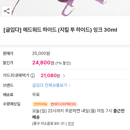
[글입다] 에드워드 하이드 (지킬 투 하이드) 잉크 30ml
판매가
25,000원
24,800
할인가
원
(1% 할인)
21,080
카드최대혜택가
원
브랜드
글입다 전체상품보기
배송료
무료
수령예상일
양탄자배송
썬데이 EXPRESS
오늘(일) 22시까지 주문하면 내일(월) 아침 7시
출근전
배송
(중구 서소문로 89-31 )
변경