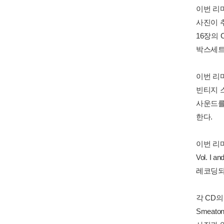
이번 리
사진이 
16장의
박스세트
이번 리마
빈티지 
사운드를
한다.
이번 리마스
Vol. 
레코딩되
각 CD의
Smeat