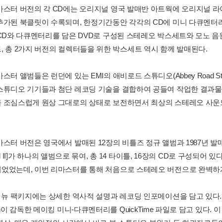
마스터 버전의 각 CD에는 오리지널 영국 발매반 아트웍에 오리지널 라
추가된 북클릿이 수록되며, 한정기간동안 각각의 CD에 미니 다큐멘터리 필
 CD와 다큐멘터리를 담은 DVD로 구성된 스테레오 박스세트와 모노 음원
, 총 2가지 버전의 컬렉터들을 위한 박스세트 역시 함께 발매된다.
스터 앨범들은 런던에 있는 EMI의 애비로드 스튜디오(Abbey Road St
스튜디오 기기들과 첨단 레코딩 기술을 결합하여 공들여 작업한 결과물
 조심스럽게 원상 그대로의 상태로 보전하면서 최상의 스테레오 사
터 버전은 영국에서 발매된 12장의 비틀즈 정규 앨범과 1987년 발매되었던 [Magi
I and II]가 하나의 앨범으로 묶여, 총 14 타이틀, 16장의 CD로 구성되
었었는데, 이번 리마스터를 통해 처음으로 스테레오 버전으로 완벽하
 뉴 팩키지에는 상세한 역사적 설명과 레코딩 인포메이션을 담고 있다. [Pas
on이 감독한 메이킹 미니-다큐멘터리를 QuickTime 파일로 담고 있다