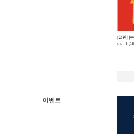
[절판] [수
es - 1 [1
이벤트