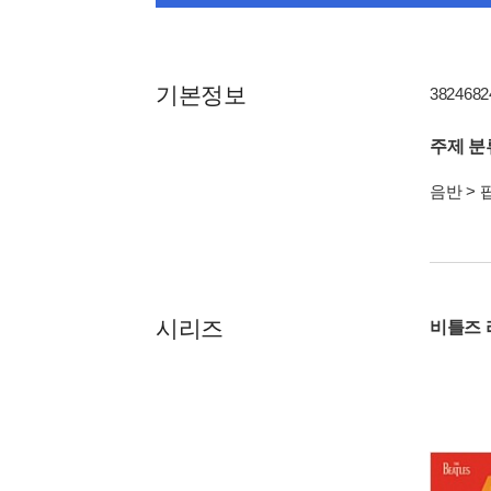
기본정보
38246824
주제 분
음반
>
시리즈
비틀즈 