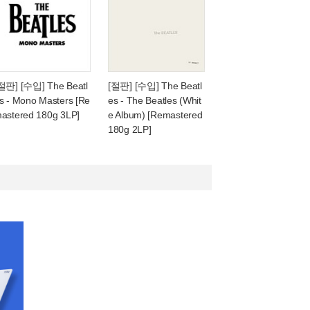
절판] [수입] The Beatl
[절판] [수입] The Beatl
s - Mono Masters [Re
es - The Beatles (Whit
astered 180g 3LP]
e Album) [Remastered
180g 2LP]