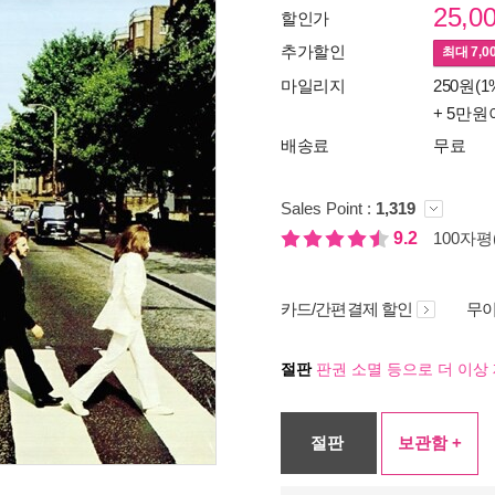
25,0
할인가
추가할인
최대
7,0
마일리지
250원(1
+ 5만원
배송료
무료
Sales Point :
1,319
9.2
100자평(
카드/간편결제 할인
무이
절판
판권 소멸 등으로 더 이상 
절판
보관함 +