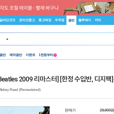
알라딘굿즈
온라인중고
중고매장
우주점
블루레이
커피
음반
중고음반
 음반
예약음반
이벤트
1천원부터
N
중고음반
d [Beatles 2009 리마스터] [한정 수입반, 디지팩]
Abbey Road (Remastered)
판매가
29,800