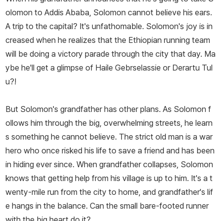
olomon to Addis Ababa, Solomon cannot believe his ears.
을 보냈다. 마침내 에티오피아에 평화가 찾아왔을 때 작가는 다시 에
A trip to the capital? It's unfathomable. Solomon's joy is in
티오피아를 찾았다. 옛 친구들을 찾으려고 백방으로 노력했지만, 에
creased when he realizes that the Ethiopian running team
티오피아를 떠난 친구도 있었고 세상을 떠난 친구도 있었다. 간신히
will be doing a victory parade through the city that day. Ma
몇 명을 찾았는데, 그중에는 한때 길에서 작가에게 구걸을 했지만 지
ybe he'll get a glimpse of Haile Gebrselassie or Derartu Tul
금은 성공한 두 남자도 있었다. 그후로도 작가는 에티오피아를 자주
u?!
찾아 곳곳을 여행했고 더 많은 친구들을 갖게 되었다. 그중에는 아디
스아바바에서 힘겹게 살아가는 ‘길 위의 아이들’도 있었다. 아이들은
But Solomon's grandfather has other plans. As Solomon f
작가에게 자기들의 삶을 이야기해주고 자기들이 사는 곳을 보여주었
ollows him through the big, overwhelming streets, he learn
다. 이 아이들의 이야기가 『쓰레기왕』이다.
s something he cannot believe. The strict old man is a war
hero who once risked his life to save a friend and has been
in hiding ever since. When grandfather collapses, Solomon
knows that getting help from his village is up to him. It's a t
wenty-mile run from the city to home, and grandfather's lif
e hangs in the balance. Can the small bare-footed runner
with the big heart do it?