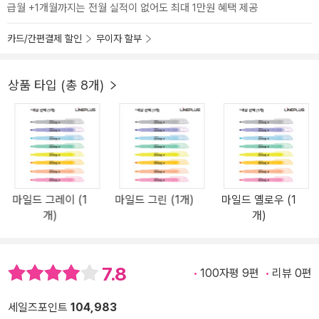
급월 +1개월까지는 전월 실적이 없어도 최대 1만원 혜택 제공
카드/간편결제 할인
무이자 할부
상품 타입 (총 8개)
마일드 그레이 (1
마일드 그린 (1개)
마일드 옐로우 (1
개)
개)
7.8
100자평 9편
리뷰 0편
세일즈포인트
104,983