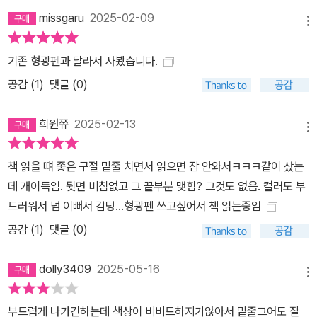
missgaru
2025-02-09
메뉴
기존 형광펜과 달라서 사봤습니다.
공감 (
1
)
댓글 (0)
희원쮸
2025-02-13
메뉴
책 읽을 떄 좋은 구절 밑줄 치면서 읽으면 잠 안와서ㅋㅋㅋ같이 샀는
데 개이득임. 뒷면 비침없고 그 끝부분 맺힘? 그것도 없음. 컬러도 부
드러워서 넘 이뻐서 감덩...형광펜 쓰고싶어서 책 읽는중임
공감 (
1
)
댓글 (0)
dolly3409
2025-05-16
메뉴
부드럽게 나가긴하는데 색상이 비비드하지가않아서 밑줄그어도 잘