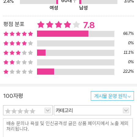
60대
3.0%
2.4%
여성
남성
7.8
평점 분포
66.7%
0%
11.1%
0%
22.2%
100자평
게시물 운영 원칙
카테고리