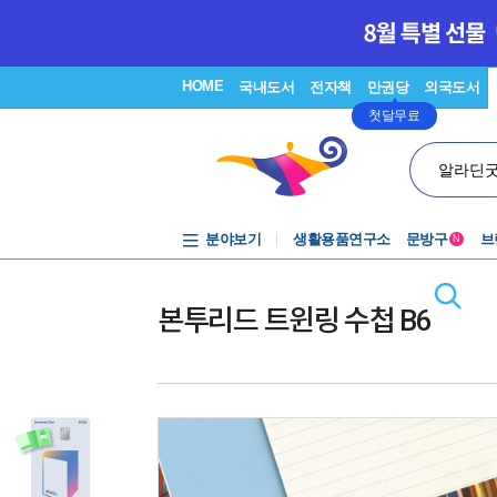
HOME
국내도서
전자책
만권당
외국도서
첫달무료
알라딘
분야보기
생활용품연구소
문방구
브
N
본투리드 트윈링 수첩 B6