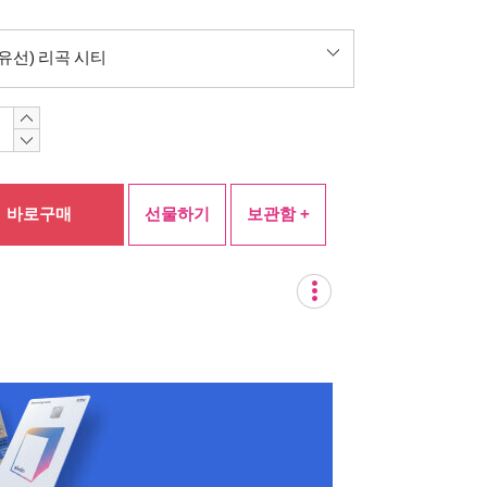
유선) 리곡 시티
바로구매
선물하기
보관함 +