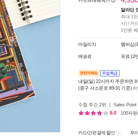
카드최대혜택가
알라딘 
최대 1만
시) / 
1만원 
마일리지
멤버십(3
배송료
유료 (2
양탄자배송
주말특급
내일(일) 22시까지 주문하면 8월
(중구 서소문로 89-31 기준)
지
수첩 주간 2위
|
Sales Point
8.0
100자평(
카드/간편결제 할인
무이