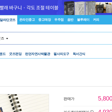
온라인중고
중고매장
우주점
음반
블루레이
커피
알라딘굿즈
굿즈
랜드
굿즈펀딩
런던자연사박물관
필사의도구
독서간식
5,80
판매가
4,93