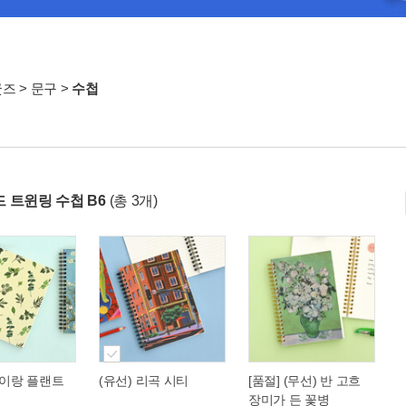
굿즈
>
문구
>
수첩
 트윈링 수첩 B6
(총 3개)
김이랑 플랜트
(유선) 리곡 시티
[품절] (무선) 반 고흐
장미가 든 꽃병