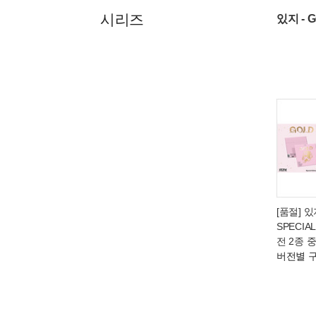
시리즈
있지 - 
[품절] 있
SPECIAL
전 2종 
버전별 