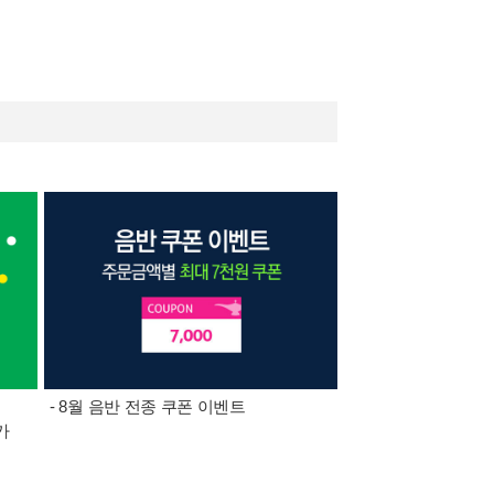
- 8월 음반 전종 쿠폰 이벤트
- 삼성카드가 쏜다! 알
가