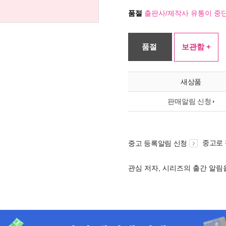
품절
출판사/제작사 유통이 중단
품절
보관함 +
새상품
판매알림 신청
중고로
중고 등록알림 신청
관심 저자, 시리즈의 출간 알