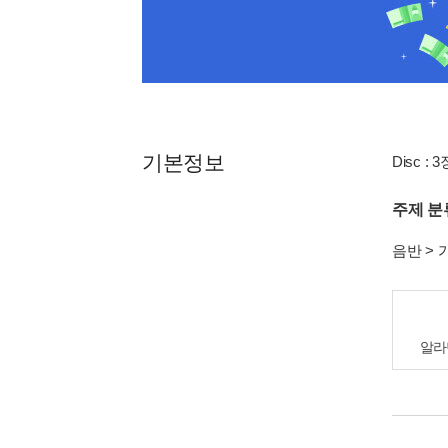
기본정보
Disc : 3
주제 분
음반
>
알라