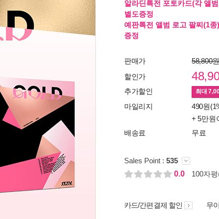
알라딘특전 포토카드(각 앨범당 
별도증정
예판특전 앨범 로고 팔찌(1종)
증정
판매가
58,800
48,9
할인가
추가할인
최대
7,0
마일리지
490원(1
+ 5만원
배송료
무료
Sales Point :
535
0.0
100자평(
카드/간편결제 할인
무이