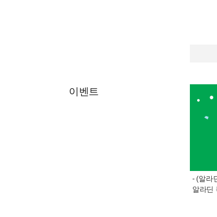
이벤트
- (알라
알라딘 