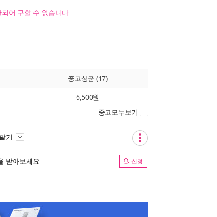
되어 구할 수 없습니다.
중고상품 (17)
6,500원
중고모두보기
 팔기
림을 받아보세요
신청