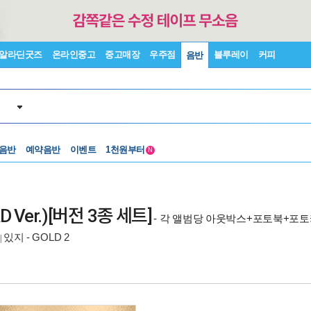
알라딘굿즈
온라인중고
중고매장
우주점
블루레이
커피
음반
중고음반
 음반
예약음반
이벤트
1천원부터
N
중고음반
RD Ver.)[버전 3종 세트]
- 각 앨범당 아웃박스+포토북+포토
있지 - GOLD 2
|