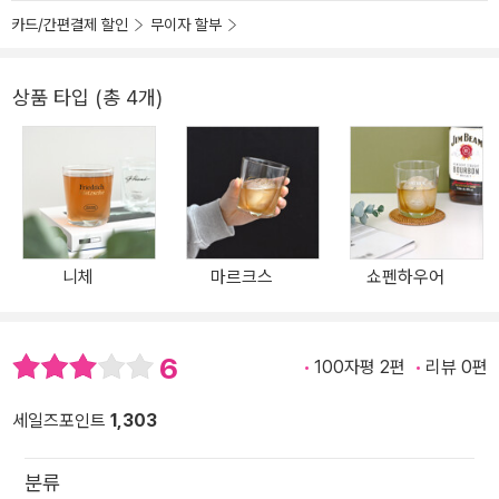
카드/간편결제 할인
무이자 할부
상품 타입 (총 4개)
니체
마르크스
쇼펜하우어
6
100자평 2편
리뷰 0편
세일즈포인트
1,303
분류