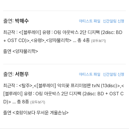
출연:
박해수
아티스트 파일
신간알림 신청
최근작 :
<[블루레이] 유령 : O링 아웃박스 2단 디지팩 (2disc: BD
+ OST CD)>
,
<유령>
,
<양자물리학>
… 총 4종
(모두보기)
출연 <양자물리학>
출연:
서현우
아티스트 파일
신간알림 신청
최근작 :
<탈주>
,
<[블루레이] 악의꽃 프리미엄판 tvN (13disc)>
,
<
[블루레이] 유령 : O링 아웃박스 2단 디지팩 (2disc: BD + OST C
D)>
… 총 8종
(모두보기)
출연 <호랑이보다 무서운 겨울손님>