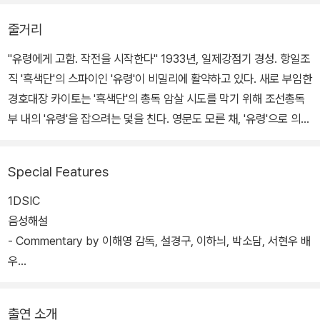
줄거리
"유령에게 고함. 작전을 시작한다" 1933년, 일제강점기 경성. 항일조
직 '흑색단'의 스파이인 '유령'이 비밀리에 활약하고 있다. 새로 부임한
경호대장 카이토는 '흑색단'의 총독 암살 시도를 막기 위해 조선총독
부 내의 '유령'을 잡으려는 덫을 친다. 영문도 모른 채, '유령'으로 의심
받고 벼랑 끝 외딴 호텔에 갇힌 용의자들. 총독부 통신과 감독관 쥰지,
암호문 기록 담당 차경, 정무총감 비서 유리코, 암호 해독 담당 천계
Special Features
장, 통신과 직원 백호. 이들에게 주어진 시간은 단 하루 뿐. 기필코 살
아나가 동지들을 구하고 총독 암살 작전을 성공시켜야 하는 '유령'과
1DSIC
무사히 집으로 돌아가고 싶은 이들 사이, 의심과 경계는 점점 짙어지
음성해설
는데… 과연 '유령'은 작전에 성공할 수 있을 것인가? "성공할 때까지
- Commentary by 이해영 감독, 설경구, 이하늬, 박소담, 서현우 배
멈춰서는 안 된다"
우
부가영상
- 이해영 감독 인터뷰
출연 소개