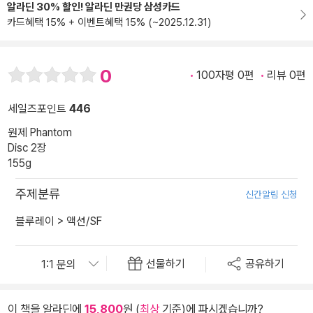
알라딘 30% 할인! 알라딘 만권당 삼성카드
카드혜택 15% + 이벤트혜택 15% (~2025.12.31)
0
100자평 0편
리뷰 0편
세일즈포인트
446
원제 Phantom
Disc 2장
155g
주제분류
신간알림 신청
블루레이
>
액션/SF
선물하기
공유하기
이 책을 알라딘에
15,800
원 (
최상
기준)에 파시겠습니까?