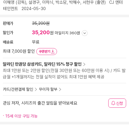
이해영
(감독),
설경구
,
이하늬
,
박소담
,
박해수
,
서현우
(출연)
CJ 엔터
테인먼트
2024-05-30
판매가
35,200원
35,200
할인가
원
마일리지 360원
배송료
무료
최대 7,000원 할인
쿠폰받기
알라딘 만권당 삼성카드, 알라딘 15% 청구 할인
최대 1만원 또는 2만원 할인(전월 30만원 또는 60만원 이용 시) / 카드 발
급월 +1개월까지는 전월 실적이 없어도 최대 1만원 혜택 제공
카드/간편결제 할인
무이자 할부
관심 저자, 시리즈의 출간 알림을 받아보세요
신청
15세 이상 구입 가능