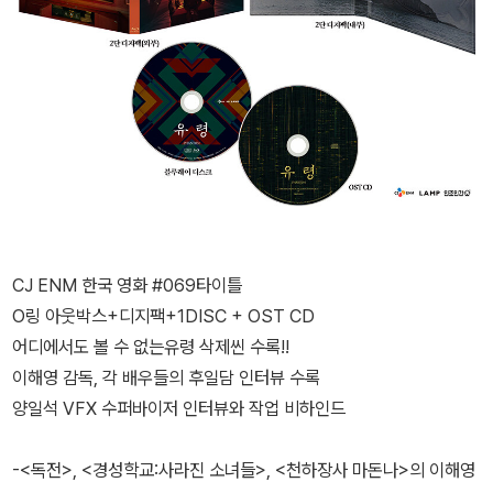
CJ ENM 한국 영화 #069타이틀
O링 아웃박스+디지팩+1DISC + OST CD
어디에서도 볼 수 없는유령 삭제씬 수록!!
이해영 감독, 각 배우들의 후일담 인터뷰 수록
양일석 VFX 수퍼바이저 인터뷰와 작업 비하인드
-<독전>, <경성학교:사라진 소녀들>, <천하장사 마돈나>의 이해영