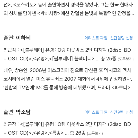
7. Castle 01:06
선>, <모스키토> 등에 출연하면서 경력을 쌓았다. 그는 한국 현대사
8. Secret poster 04:46
의 상처를 담아낸 <박하사탕>에선 강렬한 눈빛과 복합적인 감정을
9. Surroundings 01:37
담아내는 표정연기로 잊지 못할 카리스마를 보여줬다. 선악이 공존하
10. Chicken toe 05:41
는 광기 어린 명연기로 '99년 한국영화가 발견한 최고의 수확'이라는
11. Traitor 04:08
출연:
이하늬
아티스트 파일
신간알림 신청
극찬을 받았다. 그는 작품에 따라 체중 변화가 다양한 연기자이다. 2
12. Who is a ghost 03:11
004년 <역도산>에서 프로 레슬러를 연기하기 위해 무려 28kg의
최근작 :
<[블루레이] 유령 : O링 아웃박스 2단 디지팩 (2disc: BD
13. Interrogation chair 01:16
체중을 늘렸고 곧바로 후속작인 <공공의 적 2>에서는 늘린 만큼 그
+ OST CD)>
,
<유령>
,
<[블루레이] 블랙머니>
… 총 25종
(모두보기)
14. Find the ghost 03:36
대로 감량을 했다. 이어 조정 선수로 등장하는 <사랑을 놓치다>에 출
15. Fighting ghost 07:50
배우, 방송인. 2006년 미스코리아 진으로 당선된 후 멕시코의 멕시
연하면서 다시 6kg를 줄였고, <그 놈 목소리> 때는 단식원까지 들어
16. Escape the castle 01:44
코시티에서 열린 미스 유니버스 2007 대회에서 4위에 입상하였다.
가며 10kg를 줄여 아이를 잃은 아버지의 슬픔을 표현했다. <강철중:
17. GHOST3 06:18
'한밤의 TV연예' MC를 통해 방송에 데뷔했으며, 드라마 <파트너>,
공공의 적1-1>에선 2002년의 1편 때의 모습으로 돌아가기 위해 13k
18. All go away 06:36
뮤지컬 <금발은 너무해> 등에 출연하며 다양한 장르에서 활발히 활
g이나 체중을 늘렸다. 최근작으로는 <불한당>, <살인자의 기억법>
동하고 있다.
등이 있다.
출연:
박소담
아티스트 파일
신간알림 신청
최근작 :
<[블루레이] 유령 : O링 아웃박스 2단 디지팩 (2disc: BD
+ OST CD)>
,
<유령>
,
<특송>
… 총 26종
(모두보기)