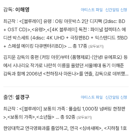
- 설경구 배우 인터뷰
- 이하늬 배우 인터뷰
감독:
이해영
아티스트 파일
신간알림 신청
- 박소담 배우 인터뷰
최근작 :
<[블루레이] 유령 : O링 아웃박스 2단 디지팩 (2disc: BD
- 서현우 배우 인터뷰
+ OST CD)>
,
<유령>
,
<[4K 블루레이] 독전 : 파이널 컬렉터스 에
- VFX REEL
디션 박스세트 (4disc: 4K UHD + 극장판BD + 익스텐디드 컷BD
- 삭제 장면(05:33)
+ 스페셜 메이킹 다큐멘터리BD)>
… 총 17종
(모두보기)
- 제작기 영상(04:42)
김지운 감독의 중편 〈커밍 아웃〉부터 〈품행제로〉 〈안녕! 유에프오〉 등
- 예고편(01:44)
에서 시나리오 작가로 나란히 이름을 올렸던 서울예대 동기 이해준
감독과 함께 2006년 <천하장사 마돈나>를 연출, 감독으로 데뷔했
OST List
다.
1. GHOST 07:20
2. Inspection 01:28
출연:
설경구
아티스트 파일
신간알림 신청
3. An assassination attempt 01:48
4. Nanyoung's death 03:16
최근작 :
<[블루레이] 보통의 가족 : 풀슬립 1,000장 넘버링 한정판
5. Pressure 02:02
>
,
<보통의 가족>
,
<소년들>
… 총 92종
(모두보기)
6. Near the theater 05:36
한양대학교 연극영화과를 졸업하고, 연극 <심바새메>, <지하철 1호