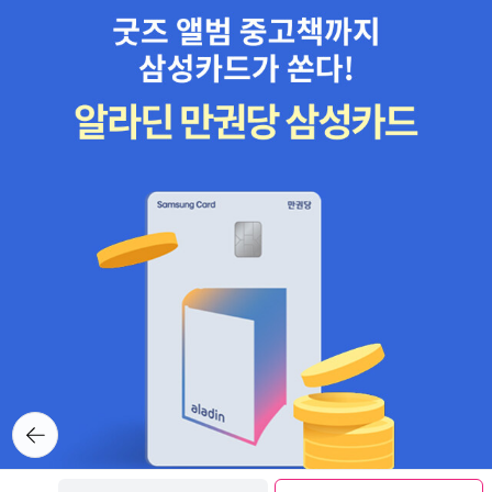
뒤로가
기
보관함담기