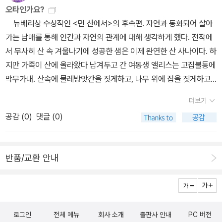
음에 드는데....
오타인가요?
뉴베리상 수상작인 <먼 산에서>의 후속편. 자연과 동화되어 살아
가는 남매를 통해 인간과 자연의 관계에 대해 생각하게 했다. 전작에
서 무사히 산 속 겨울나기에 성공한 샘은 이제 완연한 산 사나이다. 하
지만 가족이 산에 올라왔다 남겨두고 간 여동생 앨리스는 고집불통에
막무가내. 산속에 물레방앗간을 짓게하고, 나무 위에 집을 짓게하고,
전기까지 끌어 오려는 꼬마 동생. 설상가상으로 폭포를 찾아 떠난다
더보기
는 쪽찌만을 남기고 어디론가 떠나 버린다. 샘은 앨리스가 남겨놓은
공감 (
0
)
댓글 (0)
힌트를 따라 언제 어디서 사고를 칠지 모르는 여동생을 찾아 나선
다. ***************책소개에서 뉴베리상 수상작인 <먼산에서
>의 후속편이라고 했는데..제가 알기로는 이작가 진 크레이그헤드조
반품/교환 안내
지가 뉴베리상을 탄 작품은 1960년 <나의 산에서>, 1973년 <줄리
와 늑대>입니다..이책소개페이지 밑에 바로 나옵니다.. 그래서 ,<먼
산에서>가 아니고 <나의 산에서>가 옳지 않은지요?이런건 어디다
말해야 하는지 몰라서 기냥 페이퍼올려봅니다.
로그인
전체 메뉴
회사 소개
출판사 안내
PC 버전