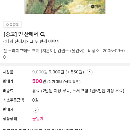
소득공제
[중고] 먼 산에서
<나의 산에서> 그 두 번째 이야기
진 크레이그헤드 조지
(지은이),
김원구
(옮긴이)
비룡소
2005-09-0
8
새상품
9,000원
9,900원 (+ 550원)
500
판매가
원
(정가대비 94% 할인)
배송료
유료 (2만원 이상 무료, 도서 포함 1만5천원 이상 무료)
최소주문금액
0원
판매자
상품상태
균일가