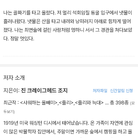
나는 골짜기를 타고 올랐다. 저 멀리 석회암질 동굴 입구에서 냇물이
흘러나왔다. 냇물은 산을 타고 내려와 낭떠러지 아래로 힘차게 떨어
졌다. 나는 최면술에 걸린 사람처럼 멍하니 서서 그 경관을 쳐다보았
다. 정말 멋있다.
앨리스가 비록 이 폭포를 보러 이곳에 온 건 아니지만 아무튼 내가 여
기까지 앨리스를 쫓아온 게 다행이라고 생각되었다. 허공 속으로 겁
없이 뛰어내리는 물길에 나는 감동받았다. 마음도 차차 안정이 되었
저자 소개
다.
지은이:
진 크레이그헤드 조지
저자파일
신간알림 신청
물주머니를 채우고 돌아가려는데 저기서 다람쥐 한 마리가 부스럭거
최근작 :
<샤워하는 올빼미>
,
<줄리>
,
<줄리와 늑대>
… 총 398종
(모
렸다. 얼른 돌팔매를 꺼내 차돌을 날렸다. 명중!
두보기)
1919년 미국 워싱턴 디시에서 태어났습니다. 온 가족이 자연에 관심
- 본문 240쪽에서
이 많은 박물학자 집안에서, 주말이면 가까운 숲에서 캠핑을 하고 올