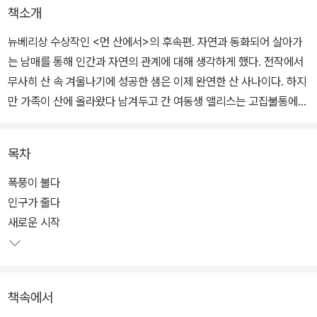
책소개
뉴베리상 수상작인 <먼 산에서>의 후속편. 자연과 동화되어 살아가
는 남매를 통해 인간과 자연의 관계에 대해 생각하게 했다. 전작에서
무사히 산 속 겨울나기에 성공한 샘은 이제 완연한 산 사나이다. 하지
만 가족이 산에 올라왔다 남겨두고 간 여동생 앨리스는 고집불통에
막무가내.
목차
산속에 물레방앗간을 짓게하고, 나무 위에 집을 짓게하고, 전기까지
끌어 오려는 꼬마 동생. 설상가상으로 폭포를 찾아 떠난다는 쪽찌만
폭풍이 불다
을 남기고 어디론가 떠나 버린다. 샘은 앨리스가 남겨놓은 힌트를 따
인구가 줄다
라 언제 어디서 사고를 칠지 모르는 여동생을 찾아 나선다.
새로운 시작
책속에서