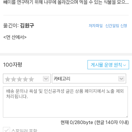
빼미를 연구하기 위해 나무에 올라갔으며 먹을 수 있는 식물을 모으
고 나뭇가지로 물고기를 낚는 고리를 만드는 생활을 하며 자연 속에
서 자랐습니다. 펜실베이니아 주립대학을 졸업하고, 기자와 편집자로
옮긴이:
김원구
저자파일
신간알림 신청
일하다가 책을 쓰기 시작했습니다. 자신의 아이들과 함께 산에 오르
고 강에서 카누를 타고 사막을 걸으며, 아이들은 자연에 대해 배우고
<먼 산에서>
자신은 집으로 돌아와 책을 쓰는 생활을 하면서 평생 글쓰기와 자연
에 집중해 100권이 넘는 어린이와 청소년을 위한 책을 썼습니다. 특
히 동물을 소재로 한 사실적인 작품들로 이름이 높습니다. 뉴베리상
100자평
게시물 운영 원칙
등 다양한 상을 수상했으며 《나의 산에서》, 《줄리와 늑대》등 여러 작
품이 전 세계 독자들의 사랑을 받습니다.
카테고리
현재
0
/280byte (한글 140자 이내)
스포일러 포함