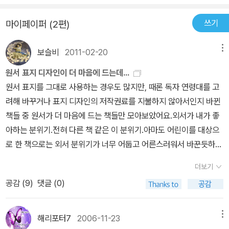
쓰기
마이페이퍼 (2편)
보슬비
2011-02-20
메뉴
원서 표지 디자인이 더 마음에 드는데...
원서 표지를 그대로 사용하는 경우도 많지만, 때론 독자 연령대를 고
려해 바꾸거나 표지 디자인의 저작권료를 지불하지 않아서인지 바뀐
책들 중 원서가 더 마음에 드는 책들만 모아보았어요.외서가 내가 좋
아하는 분위기.전혀 다른 책 같은 이 분위기.아마도 어린이를 대상으
로 한 책으로는 외서 분위기가 너무 어둡고 어른스러워서 바꾼듯하네
요. 저 같은 경우는 외서 디자인이 더 마음에 들긴하지만, 뭐 읽는 대
더보기
상을 고려해야하기도 하겠지요.영화 표지 디자인보다 외서의 표지가
공감 (
9
)
댓글 (0)
좀 더 마음에 드는것 같아요. 영화는 아직 보지 않았는데, 책으로 먼저
만나고 싶네요.원서의 표지가 잔인해 보였던걸까? 난 원서 색감이 훨
씬 마음에 드는데..'손도끼'의 속편이라고 하는데, 역시 외서가 더 마
해리포터7
2006-11-23
메뉴