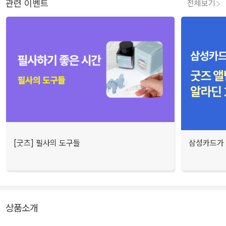
관련 이벤트
전체보기
[굿즈] 필사의 도구들
삼성카드가 
상품소개