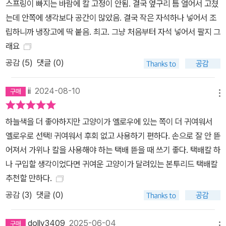
스프링이 빠지는 바람에 칼 고정이 안됨. 결국 옆구리 틈 열어서 고쳤
는데 안쪽에 생각보다 공간이 많았음. 결국 작은 자석하나 넣어서 조
립하니까 냉장고에 딱 붙음. 최고. 그냥 처음부터 자석 넣어서 팔지 그
래요
공감 (
5
)
댓글 (0)
ii
2024-08-10
메뉴
하늘색을 더 좋아하지만 고양이가 옐로우에 있는 쪽이 더 귀여워서
옐로우로 선택! 귀여워서 후회 없고 사용하기 편하다. 손으로 잘 안 뜯
어져서 가위나 칼을 사용해야 하는 택배 뜯을 때 쓰기 좋다. 택배칼 하
나 구입할 생각이었다면 귀여운 고양이가 달려있는 본투리드 택배칼
추천할 만하다.
공감 (
3
)
댓글 (0)
dolly3409
2025-06-04
메뉴