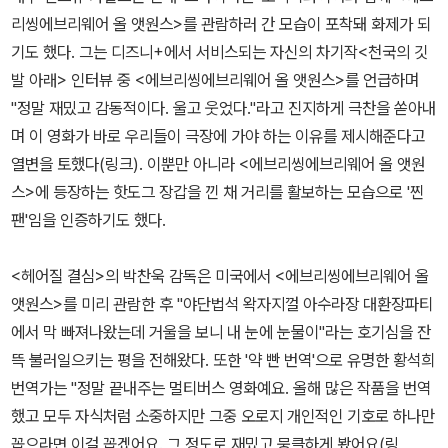
리씽에브리웨어 올 앳원스>를 관람하러 간 모습이 포착돼 화제가 되
기도 했다. 그는 디즈니+에서 서비스되는 자신의 차기작<천국의 깃
발 아래> 인터뷰 중 <에브리씽에브리웨어 올 앳원스>를 언급하며
"정말 재밌고 감동적이다. 울고 웃었다."라고 진지하게 극찬을 쏟아내
며 이 영화가 바로 우리들이 극장에 가야 하는 이유를 제시해준다고
열변을 토했다(링크). 이뿐만 아니라 <에브리씽에브리웨어 올 앳원
스>에 등장하는 핫도그 장갑을 낀 채 거리를 활보하는 모습으로 '찐
팬'임을 인증하기도 했다.
<헤어질 결심>의 박찬욱 감독은 미국에서 <에브리씽에브리웨어 올
앳원스>를 미리 관람한 후 "야단법석 왁자지껄 아수라장 대환장파티
에서 막 빠져나왔는데 거울을 보니 내 눈에 눈물이"라는 호기심을 잔
뜩 불러일으키는 평을 전해왔다. 또한 '약 빤 번역'으로 유명한 황석희
번역가는 "정말 끝내주는 멀티버스 영화예요. 올해 많은 작품을 번역
했고 모두 자식처럼 소중하지만 그중 오로지 개인적인 기호로 하나만
꼽으라면 이걸 꼽겠어요. 그 정도로 재밌고 뭉클하게 봤어요(링