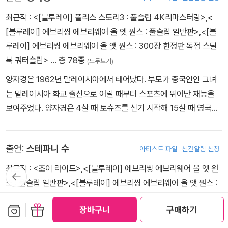
최근작 :
<[블루레이] 폴리스 스토리3 : 풀슬립 4K리마스터링>
,
<
[블루레이] 에브리씽 에브리웨어 올 엣 원스 : 풀슬립 일반판>
,
<[블
루레이] 에브리씽 에브리웨어 올 앳 원스 : 300장 한정판 독점 스틸
북 쿼터슬립>
… 총 78종
(모두보기)
양자경은 1962년 말레이시아에서 태어났다. 부모가 중국인인 그녀
는 말레이시아 화교 출신으로 어릴 때부터 스포츠에 뛰어난 재능을
보여주었다. 양자경은 4살 때 토슈즈를 신기 시작해 15살 때 영국으
로 건너가 무용을 공부한다. 그러나 그녀의 발레 인생은 우연한 사고
로 인해 막을 내리게 되고, 이 사고가 그녀의 전공을 바꾼 계기가 된
출연:
스테파니 수
아티스트 파일
신간알림 신청
다. 이후 양자경은 창조 예술분야에서 예술학 석사 학위를 받기 위해
영국에서 공부를 계속한다. 20살 때는 말레이시아로 돌아와 미스 말
최근작 :
<조이 라이드>
,
<[블루레이] 에브리씽 에브리웨어 올 엣 원
뒤로가
레이시아 1위에 입상한다. 연예계 데뷔는 미스 말레이시아로 뽑힌 후
기
스 : 풀슬립 일반판>
,
<[블루레이] 에브리씽 에브리웨어 올 앳 원스 :
<데브록곤의 쾌도신사>(1984)에 캐스팅되면서 이루어진다. 두번째
300장 한정판 독점 스틸북 쿼터슬립>
… 총 9종
(모두보기)
보관함담기
선물하기
작품이 바로 여성 액션물 <예스마담>인데 양자경은 <예스 마담>시
장바구니
구매하기
영화배우. <에브리씽 에브리웨어 올 앳 원스>
리즈를 통해 큰 인기를 얻게 된다. 모두 3편까지 나온 이 시리즈는 홍