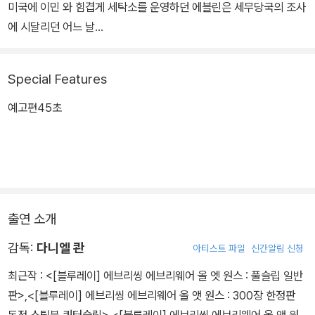
미국에 이민 와 힘겹게 세탁소를 운영하던 에블린은 세무당국의 조사
에 시달리던 어느 날
남편의 이혼 요구와 삐딱하게 구는 딸로 인해 대혼란에 빠진다.
그 순간 에블린은 멀티버스 안에서 수천, 수만의 자신이 세상을 살아
Special Features
가고 있다는 사실을 알게 되고,
그 모든 능력을 빌려와 위기의 세상과 가족을 구해야 하는 운명에 처
예고편45초
한다.
출연 소개
감독:
다니엘 콴
아티스트 파일
신간알림 신청
최근작 :
<[블루레이] 에브리씽 에브리웨어 올 엣 원스 : 풀슬립 일반
판>
,
<[블루레이] 에브리씽 에브리웨어 올 앳 원스 : 300장 한정판