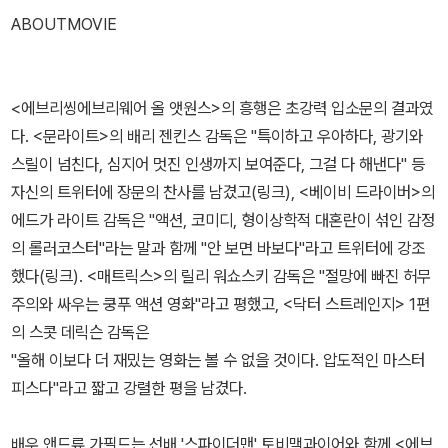
ABOUTMOVIE
<에브리씽에브리웨어 올 앳원스>의 흥행은 초강력 입소문의 결과였
다. <문라이트>의 배리 젠킨스 감독은 "특이하고 우아하다, 광기와
스릴이 넘친다, 심지어 멋진 인생까지 보여준다, 그걸 다 해낸다" 등
자신의 트위터에 장문의 찬사를 남겼고(링크), <베이비 드라이버>의
에드가 라이트 감독은 "액션, 코미디, 형이상학적 대혼란이 섞인 감정
의 롤러코스터"라는 말과 함께 "안 보면 바보다"라고 트위터에 강조
했다(링크). <매트릭스>의 릴리 워쇼스키 감독은 "절망에 빠진 허무
주의와 싸우는 쿵푸 액션 영화"라고 평했고, <닥터 스트레인지> 1편
의 스콧 데릭슨 감독은
"올해 이보다 더 재밌는 영화는 볼 수 없을 것이다. 압도적인 마스터
피스다"라고 짧고 강렬한 평을 남겼다.
배우 앤드류 가필드는 선배 '스파이더맨' 토비맥과이어와 함께 <에브