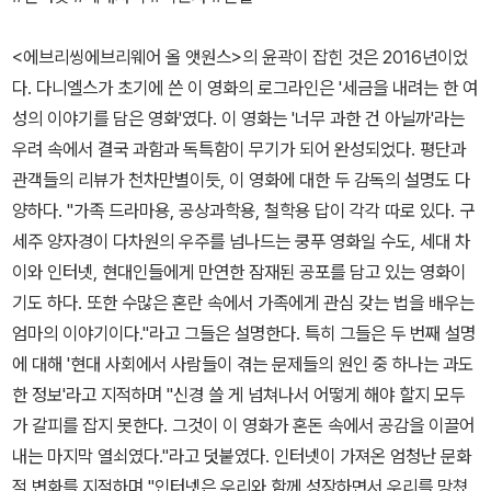
<에브리씽에브리웨어 올 앳원스>의 윤곽이 잡힌 것은 2016년이었
다. 다니엘스가 초기에 쓴 이 영화의 로그라인은 '세금을 내려는 한 여
성의 이야기를 담은 영화'였다. 이 영화는 '너무 과한 건 아닐까'라는
우려 속에서 결국 과함과 독특함이 무기가 되어 완성되었다. 평단과
관객들의 리뷰가 천차만별이듯, 이 영화에 대한 두 감독의 설명도 다
양하다. "가족 드라마용, 공상과학용, 철학용 답이 각각 따로 있다. 구
세주 양자경이 다차원의 우주를 넘나드는 쿵푸 영화일 수도, 세대 차
이와 인터넷, 현대인들에게 만연한 잠재된 공포를 담고 있는 영화이
기도 하다. 또한 수많은 혼란 속에서 가족에게 관심 갖는 법을 배우는
엄마의 이야기이다."라고 그들은 설명한다. 특히 그들은 두 번째 설명
에 대해 '현대 사회에서 사람들이 겪는 문제들의 원인 중 하나는 과도
한 정보'라고 지적하며 "신경 쓸 게 넘쳐나서 어떻게 해야 할지 모두
가 갈피를 잡지 못한다. 그것이 이 영화가 혼돈 속에서 공감을 이끌어
내는 마지막 열쇠였다."라고 덧붙였다. 인터넷이 가져온 엄청난 문화
적 변화를 지적하며 "인터넷은 우리와 함께 성장하면서 우리를 망쳤