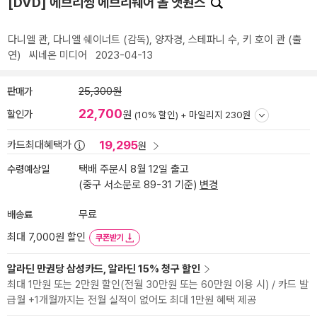
[DVD] 에브리씽 에브리웨어 올 앳원스
다니엘 콴
,
다니엘 쉐이너트
(감독),
양자경
,
스테파니 수
,
키 호이 콴
(출
연)
씨네온 미디어
2023-04-13
판매가
25,300원
22,700
할인가
원
(10% 할인) +
마일리지 230원
19,295
카드최대혜택가
원
수령예상일
택배 주문시 8월 12일 출고
(중구 서소문로 89-31 기준)
변경
배송료
무료
최대 7,000원 할인
쿠폰받기
알라딘 만권당 삼성카드, 알라딘 15% 청구 할인
최대 1만원 또는 2만원 할인(전월 30만원 또는 60만원 이용 시) / 카드 발
급월 +1개월까지는 전월 실적이 없어도 최대 1만원 혜택 제공