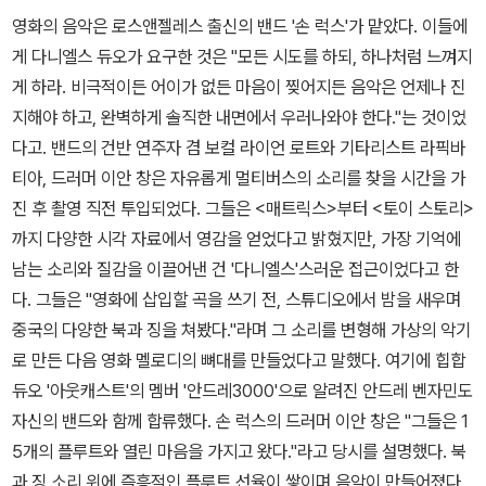
영화의 음악은 로스앤젤레스 출신의 밴드 '손 럭스'가 맡았다. 이들에
게 다니엘스 듀오가 요구한 것은 "모든 시도를 하되, 하나처럼 느껴지
게 하라. 비극적이든 어이가 없든 마음이 찢어지든 음악은 언제나 진
지해야 하고, 완벽하게 솔직한 내면에서 우러나와야 한다."는 것이었
다고. 밴드의 건반 연주자 겸 보컬 라이언 로트와 기타리스트 라픽바
티아, 드러머 이안 창은 자유롭게 멀티버스의 소리를 찾을 시간을 가
진 후 촬영 직전 투입되었다. 그들은 <매트릭스>부터 <토이 스토리>
까지 다양한 시각 자료에서 영감을 얻었다고 밝혔지만, 가장 기억에
남는 소리와 질감을 이끌어낸 건 '다니엘스'스러운 접근이었다고 한
다. 그들은 "영화에 삽입할 곡을 쓰기 전, 스튜디오에서 밤을 새우며
중국의 다양한 북과 징을 쳐봤다."라며 그 소리를 변형해 가상의 악기
로 만든 다음 영화 멜로디의 뼈대를 만들었다고 말했다. 여기에 힙합
듀오 '아웃캐스트'의 멤버 '안드레3000'으로 알려진 안드레 벤자민도
자신의 밴드와 함께 합류했다. 손 럭스의 드러머 이안 창은 "그들은 1
5개의 플루트와 열린 마음을 가지고 왔다."라고 당시를 설명했다. 북
과 징 소리 위에 즉흥적인 플루트 선율이 쌓이며 음악이 만들어졌다.