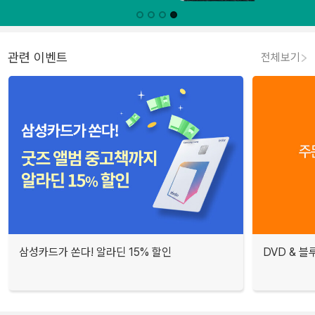
관련 이벤트
전체보기
삼성카드가 쏜다! 알라딘 15% 할인
DVD & 