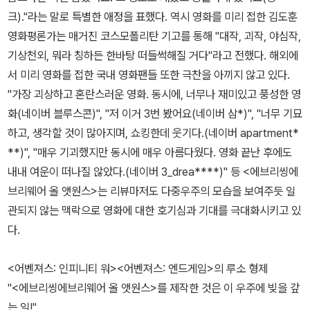
크)."라는 말로 특별한 애정을 표했다. 역시 영화를 미리 접한 김도훈
영화평론가는 매거진 코스모폴리탄 기고를 통해 "대작, 괴작, 야심작,
기상천외, 뭐라 칭하든 한바탕 떠들썩해질 거다"라고 전했다. 해외에
서 미리 영화를 접한 국내 영화팬들 또한 극찬을 아끼지 않고 있다.
"가장 괴상하고 혼란스러운 영화. 동시에, 너무나 재미있고 풍성한 영
화(네이버 블루스콘)", "저 이거 3번 봤어요(네이버 삼*)", "너무 기묘
하고, 생각할 것이 많아지며, 쇼킹한데 웃기다.(네이버 apartment*
**)", "매우 기괴했지만 동시에 매우 아름다웠다. 영화 끝난 후에도
내내 여운이 떠나질 않았다.(네이버 3_drea****)" 등 <에브리씽에
브리웨어 올 앳원스>는 리뷰마저도 다중우주의 모습을 보여주듯 일
관되지 않는 맥락으로 영화에 대한 호기심과 기대를 극대화시키고 있
다.
<어벤져스: 인피니티 워><어벤져스: 엔드게임>의 루소 형제
"<에브리씽에브리웨어 올 앳원스>를 제작한 것은 이 우주에 빚을 갚
는 일!"