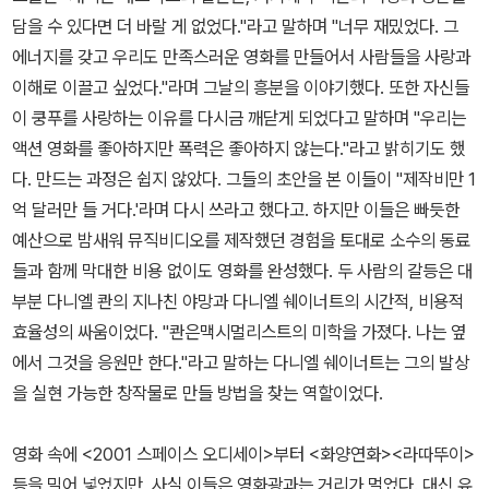
담을 수 있다면 더 바랄 게 없었다."라고 말하며 "너무 재밌었다. 그
에너지를 갖고 우리도 만족스러운 영화를 만들어서 사람들을 사랑과
이해로 이끌고 싶었다."라며 그날의 흥분을 이야기했다. 또한 자신들
이 쿵푸를 사랑하는 이유를 다시금 깨닫게 되었다고 말하며 "우리는
액션 영화를 좋아하지만 폭력은 좋아하지 않는다."라고 밝히기도 했
다. 만드는 과정은 쉽지 않았다. 그들의 초안을 본 이들이 "제작비만 1
억 달러만 들 거다.'라며 다시 쓰라고 했다고. 하지만 이들은 빠듯한
예산으로 밤새워 뮤직비디오를 제작했던 경험을 토대로 소수의 동료
들과 함께 막대한 비용 없이도 영화를 완성했다. 두 사람의 갈등은 대
부분 다니엘 콴의 지나친 야망과 다니엘 쉐이너트의 시간적, 비용적
효율성의 싸움이었다. "콴은맥시멀리스트의 미학을 가졌다. 나는 옆
에서 그것을 응원만 한다."라고 말하는 다니엘 쉐이너트는 그의 발상
을 실현 가능한 창작물로 만들 방법을 찾는 역할이었다.
영화 속에 <2001 스페이스 오디세이>부터 <화양연화><라따뚜이>
등을 밀어 넣었지만, 사실 이들은 영화광과는 거리가 멀었다. 대신 유