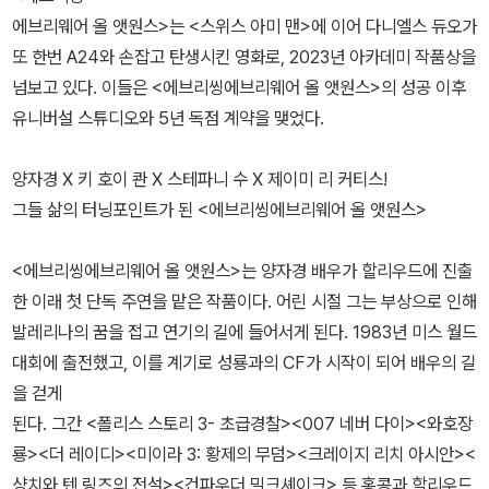
에브리웨어 올 앳원스>는 <스위스 아미 맨>에 이어 다니엘스 듀오가
또 한번 A24와 손잡고 탄생시킨 영화로, 2023년 아카데미 작품상을
넘보고 있다. 이들은 <에브리씽에브리웨어 올 앳원스>의 성공 이후
유니버설 스튜디오와 5년 독점 계약을 맺었다.
양자경 X 키 호이 콴 X 스테파니 수 X 제이미 리 커티스!
그들 삶의 터닝포인트가 된 <에브리씽에브리웨어 올 앳원스>
<에브리씽에브리웨어 올 앳원스>는 양자경 배우가 할리우드에 진출
한 이래 첫 단독 주연을 맡은 작품이다. 어린 시절 그는 부상으로 인해
발레리나의 꿈을 접고 연기의 길에 들어서게 된다. 1983년 미스 월드
대회에 출전했고, 이를 계기로 성룡과의 CF가 시작이 되어 배우의 길
을 걷게
된다. 그간 <폴리스 스토리 3- 초급경찰><007 네버 다이><와호장
룡><더 레이디><미이라 3: 황제의 무덤><크레이지 리치 아시안><
샹치와 텐 링즈의 전설><건파우더 밀크셰이크> 등 홍콩과 할리우드,