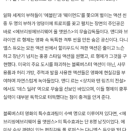
알파 세계의 부하들이 '에블린'과 '웨이먼드'를 쫓으며 벌이는 액션 씬
중 두 명의 부하가 엉덩이에 트로피를 꽂고 펼치는 장면의 주인공은
바로 <에브리씽에브리웨어 올 앳원스>의 무술감독들이다. 앤디와 브
라이언 르 형제는 영화 속 독특한 격투 씬을 만든 숨은 공신이다. 다니
엘스 듀오는 모든 액션 씬에서 할리우드식 격한 액션은 줄이고 느슨
하고 장난기 넘치는 홍콩 스타일 액션을 원했고, 르 형제가 그것을 구
현했다. 미국의 주요 도시를 파괴하는 블록버스터 액션이 아닌, 사무
용품과 허리 가방, 주먹과 발을 사용한 액션들은 영화에 현실감을 부
여하며 자연스럽게 녹아들었다. 앤디 르는 <샹치와 텐 링즈의 전설>
에서도 '데스 딜러' 역으로 무술을 선보인 바있으며, 이들 형제의 쿵푸
실력이 대부분 독학으로 터득했다는 점이 충격을 안겨 준다.
블록버스터 영화의 특수효과팀이 수백 명으로 이루어져 있다면, <에
브리씽에브리웨어 올 앳원스>의 특수효과는 단 8명 남짓이었다. 에
미상 수상 경력이 있는 편집감독 폴 로저스는 다니엘스 듀오와 '턴 다