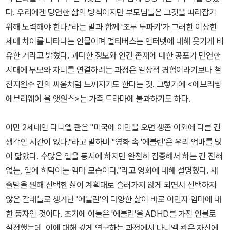
다. 우리에겐 당연한 삶의 방식이지만 부모님들은 그것을 따라잡기
위해 노력해야 한다."라는 말과 함께 '조부 투파키'가 그러한 이상한
세대 차이를 나타나는 인물이며 멀티버스는 인터넷에 대해 웃기게 비
유한 거라고 밝혔다. 과다한 정보와 인간 존재에 대한 공포가 만연한
시대에 부모와 자녀를 연결하려는 과정은 일상적 경험이라기보다 철
천지원수 간의 싸움처럼 느껴지기도 한다는 것. 그렇기에 <에브리씽
에브리웨어 올 앳원스>는 가족 드라마에 불과하기도 하다.
이민 2세대인 다니엘 콴은 "미국에 이민을 오면 생존 이외에 다른 건
생각할 시간이 없다."라고 말하며 "영화 속 '에블린'은 우리 엄마를 많
이 닮았다. 수많은 일을 동시에 하지만 완전히 집중해서 하는 건 전혀
없는, 일에 허덕이는 엄마 모습이다."라고 영화에 대해 설명했다. 새
출발을 원해 선택한 삶이 계획대로 흘러가지 않게 되면서 선택하지
않은 갈래들로 생겨난 '에블린'의 다양한 삶이 바로 이민자 엄마에 대
한 풍자인 것이다. 초기에 이들은 '에블린'을 ADHD를 가진 인물로
설정했는데, 이에 대해 깊게 연구하는 과정에서 다니엘 콴은 자신에