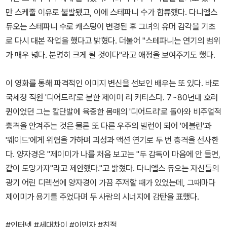
만 스케줄 이유로 불발됐고, 이에 스테파니 수가 합류했다. 다니엘스
듀오는 스테파니 수로 캐스팅이 변경된 후 그녀의 유머 감각을 기초
로 다시 대본 작업을 했다고 밝혔다. 더불어 "스테파니는 연기의 범위
가 매우 넓다. 분명히 크게 될 것이다"라고 애정을 보여주기도 했다.
이 영화를 통해 파격적인 이미지 변신을 선보인 배우는 또 있다. 바로
국세청 직원 '디어드리'로 분한 제이미 리 커티스다. 7~80년대 호러
퀸이었던 그는 칼단발에 육중한 몸매의 '디어드리'로 돌아와 비주얼적
충격을 안겨주는 것은 물론 또 다른 우주의 빌런이 되어 '에블린'과
'웨이드'에게 위협을 가하며 괴성과 액션 연기로 두 번 충격을 선사한
다. 양자경은 "제이미가 나를 처음 보고는 "두 감독이 마음에 안 들면,
같이 도망가자"라고 제안했다."고 밝혔다. 다니엘스 듀오는 자신들의
광기 어린 디렉션에 양자경이 가끔 주저할 때가 있었는데, 그때마다
제이미가 용기를 주었다며 두 사람의 시너지에 감탄을 표했다.
#인터넷 #세대차이 #이민자 #친절