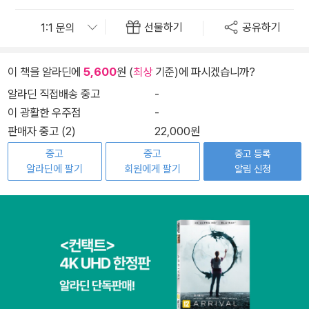
선물하기
공유하기
이 책을 알라딘에
5,600
원 (
최상
기준)에 파시겠습니까?
알라딘 직접배송 중고
-
이 광활한 우주점
-
판매자 중고 (2)
22,000원
중고
중고
중고 등록
알라딘에 팔기
회원에게 팔기
알림 신청