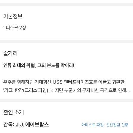
기본정보
디스크 2장
줄거리
인류 최대의 위협, 그의 분노를 막아라!
우주를 항해하던 거대함선 USS 엔터프라이즈호를 이끌고 귀환한
'커크' 함장(크리스 파인). 하지만 누군가의 무자비한 공격으로 인해
전세계는 거대한 위기에 빠지고, 스타플릿 내부까지 공격 당하며 공
포와 충격은 더욱 커져만 간다. 테러의 주인공이 다름아닌 스타플릿
출연 소개
의 최정예 대원 '존 해리슨'(베네딕트 컴버배치)라는 사실이 밝혀지
고, 그의 분노가 극대화될 수록 세상은 걷잡을 수 없는 혼란에 휩싸이
감독:
J.J. 에이브람스
아티스트 파일
신간알림 신청
기 시작한다. 내부의 적에 의해 절체절명의 위기를 맞게 된 엔터프라