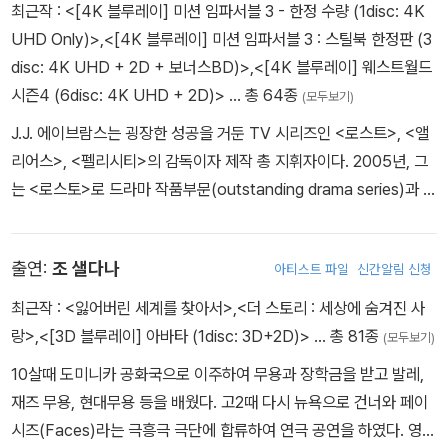
최근작 :
<[4K 블루레이] 미션 임파서블 3 - 한정 수량 (1disc: 4K
이즈호! 커크 함장과 대원들은 초토화된 전쟁터 한복판에서 인류의
UHD Only)>
,
<[4K 블루레이] 미션 임파서블 3 : 스틸북 한정판 (3
미래가 걸린 선택의 기로에 놓이게 되는데…
disc: 4K UHD + 2D + 보너스BD)>
,
<[4K 블루레이] 웨스트월드
시즌4 (6disc: 4K UHD + 2D)>
… 총 64종
(모두보기)
J.J. 에이브람스는 굉장한 성공을 거둔 TV 시리즈인 <로스트>, <앨
리어스>, <펠리시티>의 감독이자 제작 총 지휘자이다. 2005년, 그
는 <로스토>로 드라마 작품부문(outstanding drama series)과 드
라마 감독부문(outstanding directing for a drama series)에서
두 개의 에미상을 수상했고, 드라마 각본부문(outstanding writing
출연:
조 샐다나
아티스트 파일
신간알림 신청
for a drama series)의 후보도 오르는 기염을 토했다. 그는 현재 할
리우드가 주목하는 천재적인 신예 감독으로 손꼽히고 있다. J.J. 에브
최근작 :
<잃어버린 세계를 찾아서>
,
<더 스토리 : 세상에 숨겨진 사
람스는 <아마게돈>, <사랑 이야기>, <헨리의 이야기>와 같은 작품
랑>
,
<[3D 블루레이] 아바타 (1disc: 3D+2D)>
… 총 81종
(모두보기)
을 쓴 뛰어난 시나리오 작가이기도 하다. 뉴욕에서 태어나 L.A에서
10살때 도미니카 공화국으로 이주하여 무용과 장학금을 받고 발레,
자란 에브람스는 8살 때 유니버셜 스튜디오 투어를 참가한 이후부터
재즈 무용, 현대무용 등을 배웠다. 고2때 다시 뉴욕으로 건너와 페이
영화에 대한 열정을 키웠다. 그는 대학 재학 시절부터 수 많은 아마추
시즈(Faces)라는 극흥극 극단에 합류하여 연극 공연을 하였다. 영화
어 영화제에서 수상을 해왔으며 TV 시리즈 <펠리시티>를 통해 명성