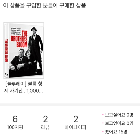
교에서 드라마를 전공한 후 [CSI], [식스 피트 언더], [24] 등의 TV
이 상품을 구입한 분들이 구매한 상품
시리즈에 출연하였다. 이후 [히어로즈]의 출연으로 전세계 관객들의
이목을 집중시킨 그는 미드 팬들의 열광적인 지지로 영화 캐스팅 단
계부터 이슈를 불러모았다. 특히 가장 난항이 예상됐던 스팍 역이 그
가 오디션 장에 들어오는 순간 바로 캐스팅이 결정되었을 정도로 캐
릭터와의 완벽한 싱크로율을 보인 잭커리 퀸토. 독특한 헤어스타일과
눈썹, 뾰족하고 큰 귀의 불칸족으로 변신한 그는 불칸족과 인간의 특
성을 모두 지닌 스팍 역을 자신만의 매력과 열정으로 완벽히 소화해
냈다.
[블루레이] 블룸 형
제 사기단 : 1,000장
넘버링 한정판
보고싶어요 0명
6
2
2
보고있어요 0명
100자평
리뷰
마이페이퍼
봤어요 15명