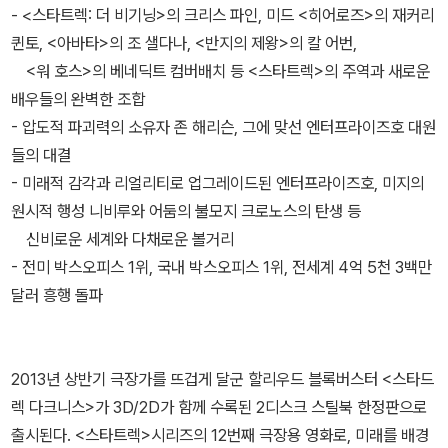
- <스타트렉: 더 비기닝>의 크리스 파인, 미드 <히어로즈>의 재커리
퀸토, <아바타>의 조 샐다나, <반지의 제왕>의 칼 어번,
<워 호스>의 베네딕트 컴버배치 등 <스타트렉>의 주역과 새로운
배우들의 완벽한 조합
- 압도적 파괴력의 소유자 존 해리슨, 그에 맞선 엔터프라이즈호 대원
들의 대결
- 미래적 감각과 리얼리티로 업그레이드된 엔터프라이즈호, 미지의
원시적 행성 니비루와 어둠의 불모지 크로노스의 탄생 등
신비로운 세계와 다채로운 볼거리
- 전미 박스오피스 1위, 국내 박스오피스 1위, 전세계 4억 5천 3백만
달러 흥행 돌파
2013년 상반기 극장가를 뜨겁게 달군 할리우드 블록버스터 <스타드
렉 다크니스>가 3D/2D가 함께 수록된 2디스크 스틸북 한정판으로
출시된다. <스타트렉>시리즈의 12번째 극장용 영화로, 미래를 배경