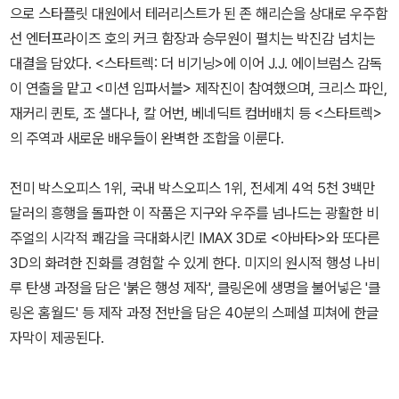
으로 스타플릿 대원에서 테러리스트가 된 존 해리슨을 상대로 우주함
선 엔터프라이즈 호의 커크 함장과 승무원이 펼치는 박진감 넘치는
대결을 담았다. <스타트렉: 더 비기닝>에 이어 J.J. 에이브럼스 감독
이 연출을 맡고 <미션 임파서블> 제작진이 참여했으며, 크리스 파인,
재커리 퀸토, 조 샐다나, 칼 어번, 베네딕트 컴버배치 등 <스타트렉>
의 주역과 새로운 배우들이 완벽한 조합을 이룬다.
전미 박스오피스 1위, 국내 박스오피스 1위, 전세계 4억 5천 3백만
달러의 흥행을 돌파한 이 작품은 지구와 우주를 넘나드는 광활한 비
주얼의 시각적 쾌감을 극대화시킨 IMAX 3D로 <아바타>와 또다른
3D의 화려한 진화를 경험할 수 있게 한다. 미지의 원시적 행성 나비
루 탄생 과정을 담은 '붉은 행성 제작', 클링온에 생명을 불어넣은 '클
링온 홈월드' 등 제작 과정 전반을 담은 40분의 스페셜 피쳐에 한글
자막이 제공된다.