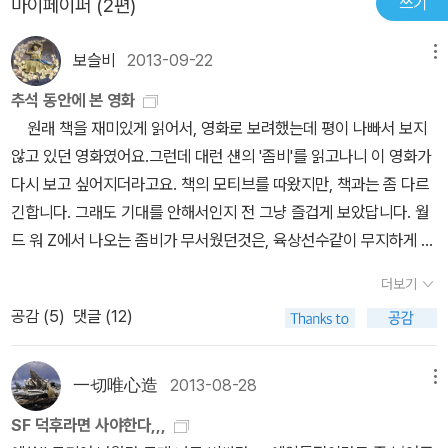
쓰기
마이페이퍼 (2편)
처럼 CF 감독으로 데뷔하여 감각적인 영상을 잘 표현해내고 있으며,
특히 SF 장르에 탁월한 재능을 보이며 SF 블럭버스터에 특화된 감
보슬비
2013-09-22
메뉴
독이라 할 수 있다. 본 영화는 시리즈물임에도 불구하고 전편의 이야
기를 보지 않아도 될 만큼 개별적인 스토리 구성을 지니고 있으며, 압
추석 동안에 본 영화
도적인 Visual을 바탕으로 장대한 시작효과를 자랑하고 있다. 또한,
원래 책을 재미있게 읽어서, 영화로 보려했는데 평이 나빠서 보지
최근 영화들의 공통적인 특징인 멋진 악역이 여기에도 등장하고 있는
않고 있던 영화였어요.그런데 대런 섄의 '좀비'를 읽고나니 이 영화가
데 그는 바로 '배네딕트 컴버배치' 이다.​​그는 '셜록 시즌 1'을 통해 이
다시 보고 싶어지더라고요. 책의 모티브를 따왔지만, 책과는 좀 다르
름을 알린 뒤 최근 '노예 12년' 과 '이미테이션 게임' 에 출연하며 지적
긴합니다. 그래도 기대를 안해서인지 전 그냥 즐겁게 보았답니다. 월
이며 세련된 영국배우의 연기수준을 과시하고 있다. 영화에서도 폭력
드 워 Z에서 나오는 좀비가 무서웠던것은, 육상선수같이 무지하게 뛰
적이고 냉혈한적인 모습을 보이고는 있지만 왠지 그의 행동에는 남모
어다닌다는점이죠.흐느적 거리며 돌아다니는 좀비는 그런데로 피할
더보기
를 사연이 있을 것만 같은 느낌을 풍기고 있다. 그리고 주인공 '커크'
수 있다 생각했는데, 뛰어다니는 좀비는 무서워요. ^^ 원래 '스타트
와 '스팍' 두 사람을 압도하고 능가하는 그의 존재적인 이미지가 영화
공감 (
5
)
댓글 (12)
랙' 좋아했지만,'베네딕트 컴버배치'가 악당으로 나와서 보고 싶었던
를 이끌어 간다고 해도 과언이 아닐 정도로 그의 비중이 매우 커 보인
영화였어요. 그런데 볼거리 화려하고 악당 멋있었지만..긴장감이 떨
다.​ 사실 영화 초반에는 다소 지루한 측면이 없진 않지만 악당 '배네딕
어져서 생각보다 지루했어요. 다크니스에서 부족한 매력을 채우려
一切唯心造
2013-08-28
메뉴
트 컴버배치' 등장이후 미스테리한 스릴러적인 내용이 전개되면서 내
고 그동안 아껴두고 안봤던 '셜록 홈즈'도 찾게 되었답니다.어찌보면
SF 덕후라면 사야한다,,,
용은 흥미를 더해간다. 특히 주인공 '커크' 를 맡은 '크리스 파인' 과
참 못생긴 배우인데, 셜록을 보면 그가 참 멋지게 보이니...역시 배우