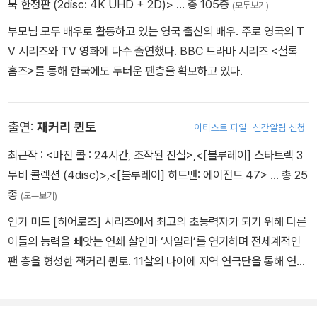
북 한정판 (2disc: 4K UHD + 2D)>
… 총 105종
(모두보기)
사로잡은 크리스 파인은 2008년 엔터테인먼트 위클리 선정 ‘30세
부모님 모두 배우로 활동하고 있는 영국 출신의 배우. 주로 영국의 T
이하 30명 배우’, 버라이어티지 선정 ‘주목해야 할 배우 TOP 10’에
V 시리즈와 TV 영화에 다수 출연했다. BBC 드라마 시리즈 <셜록
오른 데 이어 최근 할리우드 영화사와 극장주들이 선정한 ‘가장 떠오
홈즈>를 통해 한국에도 두터운 팬층을 확보하고 있다.
르는 스타’에 앤 헤서웨이와 함께 남자 배우 부문에 이름을 올린 Hot
한 신예. 거대 함선 엔터프라이즈 호의 선장 ‘커크’ 역을 맡아 불확실
한 미래에 대한 불안감으로 방황하는 모습부터 운명적으로 엔터프라
출연:
재커리 퀸토
아티스트 파일
신간알림 신청
이즈 호에 탑승해 지도자로 성장하기까지의 과정을 매력적으로 표현
최근작 :
<마진 콜 : 24시간, 조작된 진실>
,
<[블루레이] 스타트렉 3
해낸 그는 <스타트렉 : 더 비기닝>을 통해 할리우드의 대형 스타로
무비 콜렉션 (4disc)>
,
<[블루레이] 히트맨: 에이전트 47>
… 총 25
발돋움하고 있다.
종
(모두보기)
인기 미드 [히어로즈] 시리즈에서 최고의 초능력자가 되기 위해 다른
이들의 능력을 빼앗는 연쇄 살인마 ‘사일러’를 연기하며 전세계적인
팬 층을 형성한 잭커리 퀸토. 11살의 나이에 지역 연극단을 통해 연기
를 시작한 잭커리 퀸토는 고등학교 시절 ‘펜잔스의 해적’에서의 연기
로 진 켈리 상을 수상하며 본격적으로 연기를 시작, 카네기 멜론 대학