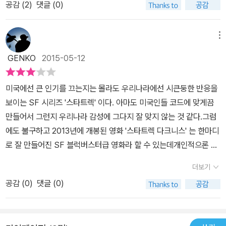
공감 (
2
)
댓글 (0)
커크만이 아닌 스팍의 활약과 변화와 성장의 과정. 이 모든 것이 상업
영화로써 더이상 어떻게 재미있게 만들 수 있는지 싶을 정도의 완성
도를 보여준다. 하지만 아쉬웠던 부분은 지구의 멸망이나 위협이 스
메뉴
케일이 커다랗게 다가오지 않아 맥 빠진 부분이 있다. 적은 강하면 강
GENKO
2015-05-12
할 수록 그에게 당하면 당할수록 그리고 그가 노리는 것이 인류에게
거대한 위협이 되면 될 수록 이야기는 더 흥미진진해지는 것 같다. 이
미국에선 큰 인기를 끄는지는 몰라도 우리나라에선 시큰둥한 반응을
야기뿐만 아니라 보는 맛이 있다고 해야할까. 그런데 그 부분이 예고
보이는 SF 시리즈 '스타트렉' 이다.​ 아마도 미국인들 코드에 맞게끔
편에 비해 스케일이 작았다. 그래서 아쉬운 영화. 하지만 너무나도 매
만들어서 그런지 우리나라 감성에 그다지 잘 맞지 않는 것 같다.그럼
력적이다.
에도 불구하고 2013년에 개봉된 영화 '스타트렉 다크니스' 는 한마디
로 잘 만들어진 SF 블럭버스터급 영화라 할 수 있는데개인적으론 별
로 좋아하지 않는 시리즈라 처음 본 시리즈중 한편이었지만, 감독 'J.J.
더보기
에이브럼스' 의 뛰어난 능력이 십분 발휘되었다고 보여진다.J.J. 에이
공감 (
0
)
댓글 (0)
브럼스는 '미션 임파서블 3'으로 단번에 이름을 알린 뒤 '스타트렉 더
비기닝' '슈퍼 에이트' 를 연출한 데 이어 SF영화의 최고봉인 '스타워
즈'의 새로운 시리즈 '깨어난 포스' 를 연출할 예정이다. Tony Scott