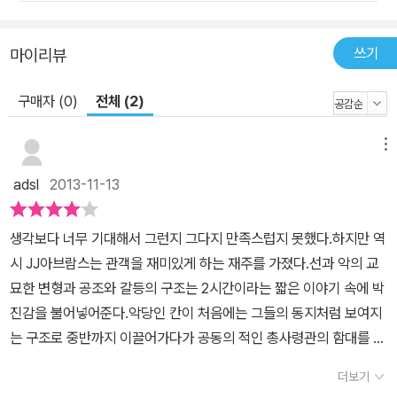
쓰기
마이리뷰
구매자 (0)
전체 (2)
메뉴
adsl
2013-11-13
생각보다 너무 기대해서 그런지 그다지 만족스럽지 못했다.하지만 역
시 JJ아브람스는 관객을 재미있게 하는 재주를 가졌다.선과 악의 교
묘한 변형과 공조와 갈등의 구조는 2시간이라는 짧은 이야기 속에 박
진감을 불어넣어준다.악당인 칸이 처음에는 그들의 동지처럼 보여지
는 구조로 중반까지 이끌어가다가 공동의 적인 총사령관의 함대를 제
압하는데 함께 하다 또다시 그와 대립하는 구조... 거기서 그치는 게
더보기
아니라 죽었는데 다시 살아나고 또 그와 맞서는 구조. 그리고 제임스