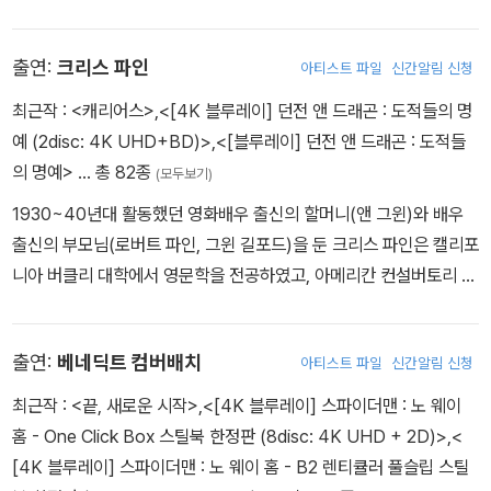
<열정의 무대>에서 반항적이지만 선천적 재능을 타고난 발레리나
을 얻기 시작했다. 그가 <미션임파서블3>의 감독으로 내정된 이 후,
‘이바’ 역을 맡아 강렬한 연기로 인정받기 시작한 조이 살디나는 <크
할리우드는 온통 술렁거리기 시작했다. <로스트>, <앨리어스> 등을
출연:
크리스 파인
아티스트 파일
신간알림 신청
로스로드> <드럼라인> <캐릭비안의 해적 : 블랙 펄의 저주> 등에 출
연출해 전 세계적인 성공을 거둔 39세의 젊은 감독이 만들어내는 <
연한 데 이어 2004년 <터미널>로 무비라인 매거진 선정 ‘할리우드
최근작 :
<캐리어스>
,
<[4K 블루레이] 던전 앤 드래곤 : 도적들의 명
미션임파서블3>에 대한 폭발적인 기대감 때문이다. 그는 어린 시절
에서 주목해야 할 신예’로 선정되는 등 할리우드에서 가장 다재 다능
예 (2disc: 4K UHD+BD)>
,
<[블루레이] 던전 앤 드래곤 : 도적들
부터 동경해왔던 <미션임파서블>에 새로운 아이디어와 가공할만한
한 배우로 손꼽히고 있다. ‘2008년 세계에서 가장 아름다운 100인’,
의 명예>
… 총 82종
액션을 가미해 최고의 작품을 탄생시켰다. 그는 21세기가 주목하는
(모두보기)
미국 남성 포털 애스크맨 닷컴이 선정한 ‘2008년 가장 매력적인 여
최고의 천재 감독으로 평가 받고 있다.
1930~40년대 활동했던 영화배우 출신의 할머니(앤 그윈)와 배우
성 TOP 99’, 맥심 닷컴 선정 ‘2008 HOT 100’에 오른 바 있다. 자
출신의 부모님(로버트 파인, 그윈 길포드)을 둔 크리스 파인은 캘리포
신이 열정을 느낄 수 있는 배역을 신중히 고르는 배우로 유명한 그녀
니아 버클리 대학에서 영문학을 전공하였고, 아메리칸 컨설버토리 씨
는 〈스타트렉 : 더 비기닝〉을 잇는 차기작으로 제임스 카메론 감독의
어터(American Conservatory Theater)와 영국 리즈 대학교에서
SF대작 〈아바타〉를 골랐다. 그리고 이 영화의 아름다운 외계종족 나
연기를 공부한 재원으로 현재 할리우드에서 가장 주목 받는 신예 배
비족 전사로 전세계의 히로인으로 떠오르게 되었다.
출연:
베네딕트 컴버배치
아티스트 파일
신간알림 신청
우 중 한 명이다. 영화 <프린세스 다이어리 2>로 주목 받기 시작한
그는 <행운을 돌려줘> <스모킹 에이스> <와인 미라클>에 이르기까
최근작 :
<끝, 새로운 시작>
,
<[4K 블루레이] 스파이더맨 : 노 웨이
지 로맨틱 코미디뿐 아니라 다양한 장르의 작품에서 신선한 매력과
홈 - One Click Box 스틸북 한정판 (8disc: 4K UHD + 2D)>
,
<
연기를 선보인 바 있다. 앤 헤서웨이, 린제이 로한 등 할리우드 대표
[4K 블루레이] 스파이더맨 : 노 웨이 홈 - B2 렌티큘러 풀슬립 스틸
매력녀들과 호흡을 맞추며 젠틀하고 귀여운 외모와 매력으로 여심을