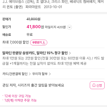
J.J. 에이브람스
(감독),
조 샐다나
,
크리스 파인
,
베네딕트 컴버배치
,
재커
리 퀸토
(출연)
파라마운트
2013-10-01
판매가
41,800원
41,800
할인가
원
마일리지 420원
배송료
무료
최대 7,000원 할인
쿠폰받기
알라딘 만권당 삼성카드, 알라딘 15% 청구 할인
최대 1만원 또는 2만원 할인(전월 30만원 또는 60만원 이용 시) / 카드 발
급월 +1개월까지는 전월 실적이 없어도 최대 1만원 혜택 제공
카드/간편결제 할인
무이자 할부
관심 저자, 시리즈의 출간 알림을 받아보세요
신청
12세 이상 구입 가능
1권(개) 이하만 주문 가능