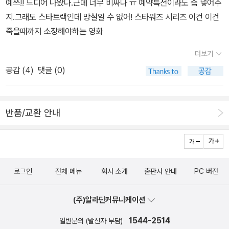
예쓰!! 드디어 나왔다.근데 너무 비싸다 ㅠ 예약특전이라도 좀 넣어주
'스팍'을 맡은 '재커리 퀸토'간의 대립은 극중 흥미를 배가시켜주는 데
는 자신과 맞는 역활을 만나는것이 중요한것 같아요. 드라마인데 한
지.그래도 스타트랙인데 망설일 수 없어! 스타워즈 시리즈 이건 이건
'커크' 가 즉흥적이고 감성적인 반면 '스팍' 은 이성적이고 합리적인 성
편 한편이 영화 같은 드라마랍니다. 부천 판타스틱 영화제에 초청받
죽을때까지 소장해야하는 영화
격을 보여준다. 허나 이들의 묘한 캐미는 서로간의 동화를 이끌어내
은 영화라고 하네요.고통을 못 느끼는 아이들에 관한 이야기를 다룬
고 결국 서로의 성격을 이해하고 변화하게 되는 일종의 전이현상을
영화라 호러 영화인줄 알았어요. 그런데 제가 알고 있는 일반적인 호
더보기
보여주기도 한다.​그래서​ 영화를 본 후 느낌을 담은 노래를 선곡하자
러영화가 아니었어요.묘한 긴장감과 친절하지 않게 흘러가는 화면 전
공감 (
4
)
댓글 (0)
면Queen의 'You're My Best Friend'를 추천하고 싶다.선곡의 이
개등 불편하지만 그래서 끝까지 긴장감 놓치지 않고 봤습니다. 게다
유로는 영화에서 보여준 두 사람간의 우정과 신뢰 그리고 믿음이 화
가 '어느 아나키스트의 고백' 때문에 더 호기심을 갖고 봤는지도 모르
려한 특수효과, 세련된 연기보다 더더욱 가슴에 와닿기 때문인데 그
겠어요.스페인 내전이 배경이라 고통을 느끼지 못해 제 살을 뜯어 먹
반품/교환 안내
래서인지 노래제목과도 잘 어울릴 것 같았다.​'You're My Best Frie
는 아이들을 보며 스페인 역시 내전을 통해 자신의 살을 뜯어 먹는것
nd'는 영국 록밴드 Queen이 1975녕에 발표한 최고의 명반 'A Nigh
과 같은 같은 처지 인것 같았어요. 다 보고도 계속 생각나네요. 천사같
t At The Opera'(유명한 'Love Of My Life'와 'Bohemian Rhap
이 웃으며 자신의 손톱을 뜯는 놀이를 즐기는 아이들의 모습이... 신
sody'가 수록된 바로 그 앨범이다)에 수록된 곡으로서 베이스기타
체 변형수술에 관한 독특한 공포영화예요.엔딩만 더 잘되었어도 좋았
로그인
전체 메뉴
회사 소개
출판사 안내
PC 버전
연주자 John Deacon이 작곡한 노래이기도 하다. 한번쯤 들어본 기
는데, 엔딩에서 조금 모자르다는 생각이 들지만,소재만은 참 독특하
억이 있을텐데 Freddie Mercury의 보컬을 필두로 그들의 장기자랑
면서고 기괴합니다. 끔찍한 장면 못 보시는 분들에게는 권할수 없는
(주)알라딘커뮤니케이션
이기도 한 보컬 하모니에다가 John이 연주한 일렉트릭 피아노연주
영화예요. ^^;; 이중에 아이들이 있어서 가족과 함께 본 것은 '스타트
가 인상적인데 무엇보다도 경쾌한 멜로디가 귀에 오래도록 남는다. h
1544-2514
일반문의 (발신자 부담)
랙'밖에 없고요.나머지는 혼자 보고나, 신랑과 봤어요.^^