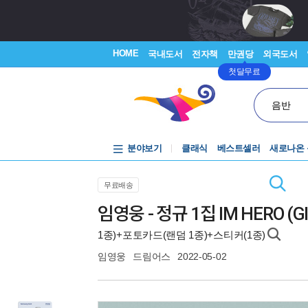
HOME
국내도서
전자책
만권당
외국도서
첫달무료
음반
분야보기
클래식
베스트셀러
새로나온
무료배송
임영웅 - 정규 1집 IM HERO (GI
1종)+포토카드(랜덤 1종)+스티커(1종)
임영웅
드림어스
2022-05-02