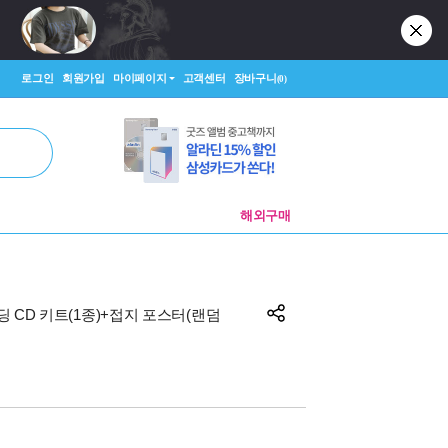
로그인
회원가입
마이페이지
고객센터
장바구니
(0)
해외구매
탠딩 CD 키트(1종)+접지 포스터(랜덤