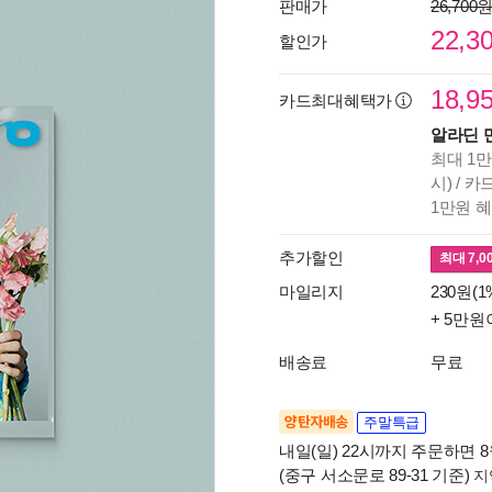
판매가
26,700
22,3
할인가
18,9
카드최대혜택가
알라딘 
최대 1만
시) / 
1만원 
추가할인
최대
7,0
마일리지
230원(1
+ 5만원
배송료
무료
양탄자배송
주말특급
내일(일) 22시까지 주문하면 8월
(중구 서소문로 89-31 기준)
지