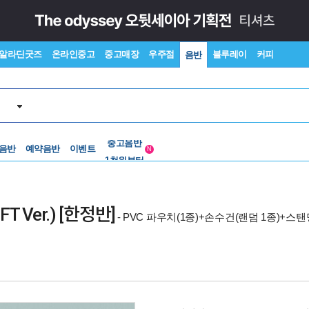
알라딘굿즈
온라인중고
중고매장
우주점
블루레이
커피
음반
중고음반
 음반
예약음반
이벤트
1천원부터
N
중고음반
FT Ver.) [한정반]
- PVC 파우치(1종)+손수건(랜덤 1종)+스