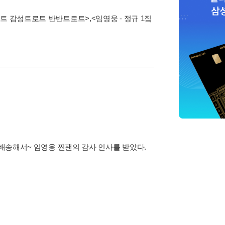
트로트 감성트로트 반반트로트>
,
<임영웅 - 정규 1집
배송해서~ 임영웅 찐팬의 감사 인사를 받았다.