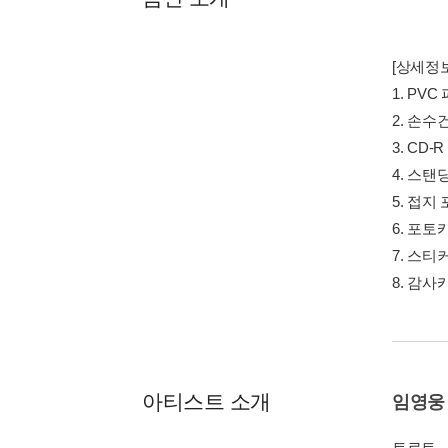
[상세정보
1. PVC 
2. 손수건 
3. CD-R
4. 스탠딩 
5. 접지 
6. 포토카
7. 스티커 
8. 감사카
아티스트 소개
임영웅
트로트