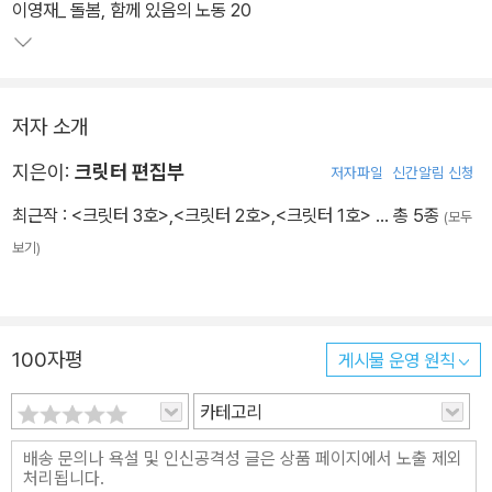
설 열두 종, 시집 일곱 종을 다뤘다. 그 외에 기획 코너를 통해 최근 한
이영재_ 돌봄, 함께 있음의 노동 20
국소설의 계보와 영역을 시간과 공간을 보다 넓게 해석하고자 하는
시도의 평론을 선보인다.
저자 소개
지은이:
크릿터 편집부
저자파일
신간알림 신청
최근작 :
<크릿터 3호>
,
<크릿터 2호>
,
<크릿터 1호>
… 총 5종
(모두
보기)
100자평
게시물 운영 원칙
카테고리