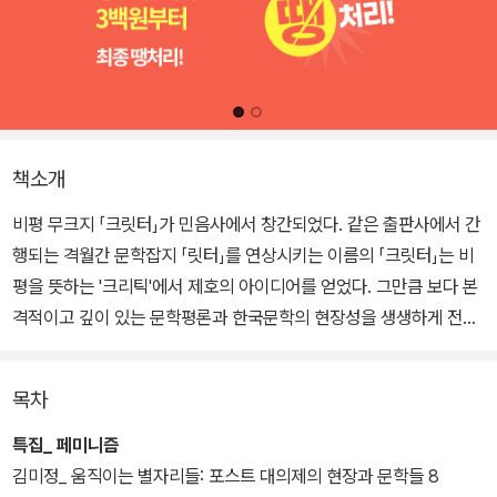
책소개
비평 무크지 「크릿터」가 민음사에서 창간되었다. 같은 출판사에서 간
행되는 격월간 문학잡지 「릿터」를 연상시키는 이름의 「크릿터」는 비
평을 뜻하는 '크리틱'에서 제호의 아이디어를 얻었다. 그만큼 보다 본
격적이고 깊이 있는 문학평론과 한국문학의 현장성을 생생하게 전달
하는 도서 리뷰가 실린다.
목차
창간호의 주제는 '페미니즘'이다. 최근 여러 문예지에서 산발적으로
논의되어 온 페미니즘 비평의 논지를 하나로 모아 보려는 기획에 김
특집_ 페미니즘
미정 등 아홉 명의 여성 문학평론가가 필진으로 참여했다. 리뷰는 소
김미정_ 움직이는 별자리들: 포스트 대의제의 현장과 문학들 8