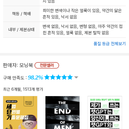
지 있음
희미한 변색이나 작은 얼룩이 있음, 약간의 닳은
책등 / 책배
흔적 있음, 낙서 없음
변색 없음, 낙서 없음, 변형 없음, 아주 약간의 접
내부 / 제본상태
힌 흔적 있음, 얼룩 없음, 제본 탈착 없음
품질 등급 전체보기
판매자:
모닝북
98.2%
구매 만족도 :
최근 6개월, 1513개 평가