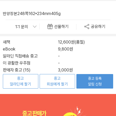
반양장본
248쪽
162*234mm
405g
선물하기
공유하기
새책
12,600원(품절)
eBook
9,800원
알라딘 직접배송 중고
-
이 광활한 우주점
-
판매자 중고 (15)
3,000원
중고
중고
중고 등록
알라딘에 팔기
회원에게 팔기
알림 신청