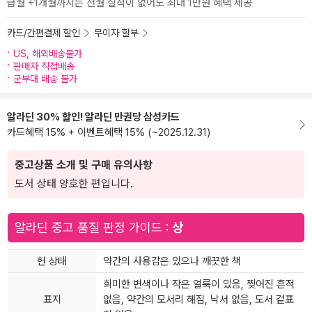
급월 +1개월까지는 전월 실적이 없어도 최대 1만원 혜택 제공
카드/간편결제 할인
무이자 할부
US, 해외배송불가
판매자 직접배송
군부대 배송 불가
알라딘 30% 할인! 알라딘 만권당 삼성카드
카드혜택 15% + 이벤트혜택 15% (~2025.12.31)
중고상품 소개 및 구매 유의사항
도서 상태 양호한 편입니다.
알라딘 중고 품질 판정 가이드 :
상
헌 상태
약간의 사용감은 있으나 깨끗한 책
희미한 변색이나 작은 얼룩이 있음, 찢어진 흔적
표지
없음, 약간의 모서리 해짐, 낙서 없음, 도서 겉표