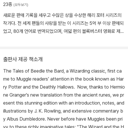
23종
(모두보기)
새로운 판매 기록을 세우고 수많은 상을 수상한 해리 포터 시리즈의
작가다. 전 세계 팬들의 사랑을 받는 이 시리즈는 5억 부 이상 판매되
었고, 80개 언어로 번역되었으며, 여덟 편의 블록버스터 영화로 제작
되었다. 그녀는 자선단체를 돕고자 자매편인 《퀴디치의 역사》, 《신비
한 동물 사전》(코믹 릴리프와 루모스를 후원), 《음유시인 비들 이야
기》(루모스를 후원)를 썼고, 《신비한 동물 사전》을 기반으로 한 영화
출판사 제공 책소개
시나리오를 집필했다. 또한 공동 집필한 연극 대본 《해리 포터와 저주
The Tales of Beedle the Bard, a Wizarding classic, first ca
받은 아이》가 2016년 여름 런던 웨스트엔드에서 공연되기도 했다. 2
me to Muggle readers’ attention in the book known as Har
012년에는 J.K. 롤링의 온라인 기업인 포터모어가 출범하여 팬들이
ry Potter and the Deathly Hallows. Now, thanks to Hermio
그녀의 새 글을 즐기고 마법사 세계에 더욱 깊이 빠져들 수 있게 됐다.
ne Granger’s new translation from the ancient runes, we pr
J.K. 롤링은 또한 성인 독자들을 위한 소설 《캐주얼 베이컨시》를 썼
esent this stunning edition with an introduction, notes, and
으며, 로버트 갤브레이스라는 필명으로 범죄 소설도 여러 편 썼다. 아
illustrations by J. K. Rowling, and extensive commentary b
동문학에 기여한 공로를 인정받아 대영제국 훈장(OBE), 프랑스 레
y Albus Dumbledore. Never before have Muggles been pri
지옹 도뇌르 훈장, 안데르센상을 비롯한 수많은 상과 훈장을 받았다.
vy to these richly imaginative tales: “The Wizard and the H