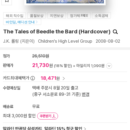
해외 직수입
품절보상
지연보상
정가제 FREE
소득공제
바인딩, 에디션 안내
The Tales of Beedle the Bard (Hardcover)
J.K. 롤링
(지은이)
Children's High Level Group
2008-08-02
정가
26,510원
21,730
판매가
원
(18% 할인) +
마일리지 1,090원
18,471
카드최대혜택가
원
수령예상일
택배 주문시 8월 20일 출고
(중구 서소문로 89-31 기준)
변경
배송료
무료
최대 3,000원 할인
쿠폰받기
알라딘 만권당 삼성카드, 알라딘 15% 청구 할인