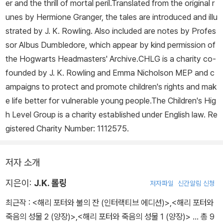
er and the thrill of mortal peril.Translated from the original r
unes by Hermione Granger, the tales are introduced and illu
strated by J. K. Rowling. Also included are notes by Profes
sor Albus Dumbledore, which appear by kind permission of
the Hogwarts Headmasters' Archive.CHLG is a charity co-
founded by J. K. Rowling and Emma Nicholson MEP and c
ampaigns to protect and promote children's rights and mak
e life better for vulnerable young people.The Children's Hig
h Level Group is a charity established under English law. Re
gistered Charity Number: 1112575.
저자 소개
지은이:
J.K. 롤링
저자파일
신간알림 신청
최근작 :
<해리 포터와 불의 잔 (인터랙티브 에디션)>
,
<해리 포터와
죽음의 성물 2 (양장)>
,
<해리 포터와 죽음의 성물 1 (양장)>
… 총 9