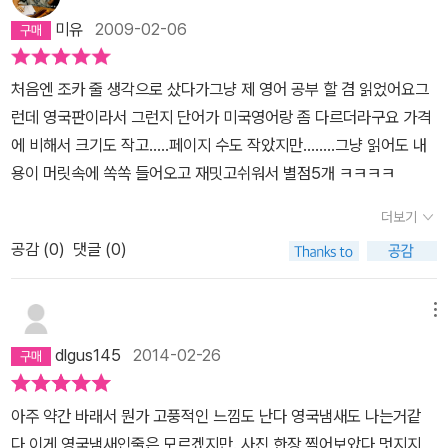
미유
2009-02-06
처음엔 조카 줄 생각으로 샀다가그냥 제 영어 공부 할 겸 읽었어요그
런데 영국판이라서 그런지 단어가 미국영어랑 좀 다르더라구요 가격
에 비해서 크기도 작고.....페이지 수도 작았지만........그냥 읽어도 내
용이 머릿속에 쏙쏙 들어오고 재밋고쉬워서 별점5개 ㅋㅋㅋㅋ
더보기
공감 (
0
)
댓글 (0)
메뉴
dlgus145
2014-02-26
아주 약간 바래서 뭔가 고풍적인 느낌도 난다 영국냄새도 나는거같
다 이게 영국냄새인줄은 모르겠지만. 사진 한장 찍어보았다 멋지지