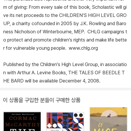
m of giving: From every sale of this book, Scholastic will gi
ve its net proceeds to the CHILDREN'S HIGH LEVEL GRO
UP, a charity cofounded in 2005 by J.K. Rowling and Baro
ness Nicholson of Winterbourne, MEP. CHLG campaigns t
o protect and promote children's rights and make life bette
r for vulnerable young people. www.chlg.org
Published by the Children's High Level Group, in associatio
n with Arthur A. Levine Books, THE TALES OF BEEDLE T
HE BARD will be available December 4, 2008.
이 상품을 구입한 분들이 구매한 상품