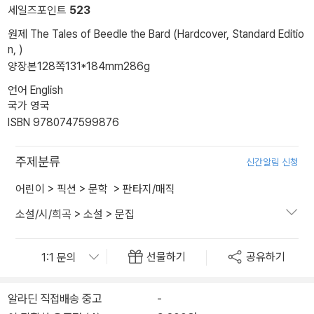
세일즈포인트
523
원제 The Tales of Beedle the Bard (Hardcover, Standard Editio
n, )
양장본
128쪽
131*184mm
286g
언어 English
국가 영국
ISBN 9780747599876
주제분류
신간알림 신청
어린이
>
픽션
>
문학
>
판타지/매직
소설/시/희곡
>
소설
>
문집
선물하기
공유하기
알라딘 직접배송 중고
-