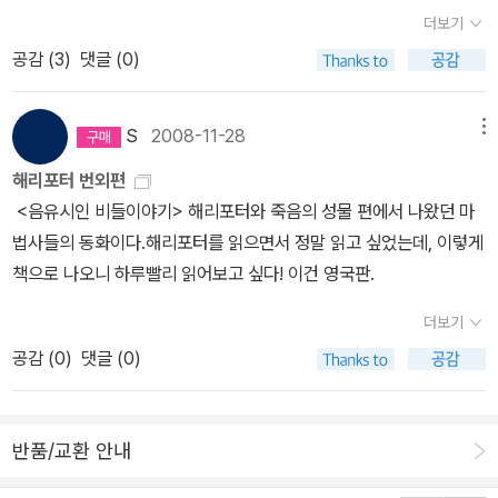
하기도 해서 오디오북만 따로 들어보았어요. 다시 들어보니 '해리포
더보기
터 시리즈'는 다시 읽어도 이 책은 이제 다시 읽을것 같지는 않을것 같
공감 (
3
)
댓글 (0)
습니다. 하지만 혹시 어린이들에게는 꽤 재미있는 동화책일수도 있겠
다는 생각이 들어요. 이 책의 가장 좋은점은 수익금을 전부 자선사업
에 사용한다는건데, 다른분의 평을 보니 차라리 책 수익금이 아닌 전
S
2008-11-28
메뉴
체 값을 그냥 기부하는것이 나을것 같다는 평도 있네요. 미안하지만
해리포터 번외편
공감 100% 미국판과 영국판 한글번역판과 스패인어번역판
<음유시인 비들이야기> 해리포터와 죽음의 성물 편에서 나왔던 마
법사들의 동화이다.해리포터를 읽으면서 정말 읽고 싶었는데, 이렇게
책으로 나오니 하루빨리 읽어보고 싶다! 이건 영국판.
더보기
공감 (
0
)
댓글 (0)
반품/교환 안내