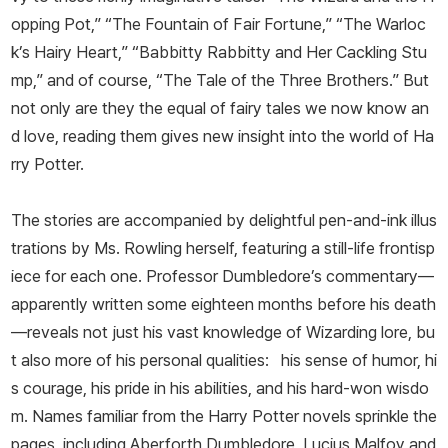
opping Pot,” “The Fountain of Fair Fortune,” “The Warloc
k’s Hairy Heart,” “Babbitty Rabbitty and Her Cackling Stu
mp,” and of course, “The Tale of the Three Brothers.” But
not only are they the equal of fairy tales we now know an
d love, reading them gives new insight into the world of Ha
rry Potter.
The stories are accompanied by delightful pen-and-ink illus
trations by Ms. Rowling herself, featuring a still-life frontisp
iece for each one. Professor Dumbledore’s commentary—
apparently written some eighteen months before his death
—reveals not just his vast knowledge of Wizarding lore, bu
t also more of his personal qualities: his sense of humor, hi
s courage, his pride in his abilities, and his hard-won wisdo
m. Names familiar from the Harry Potter novels sprinkle the
pages, including Aberforth Dumbledore, Lucius Malfoy and