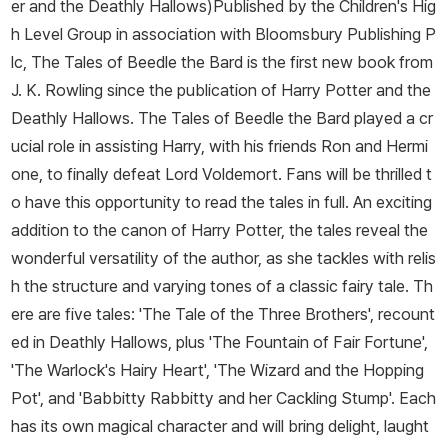
er and the Deathly Hallows)Published by the Children's Hig
h Level Group in association with Bloomsbury Publishing P
lc, The Tales of Beedle the Bard is the first new book from
J. K. Rowling since the publication of Harry Potter and the
Deathly Hallows. The Tales of Beedle the Bard played a cr
ucial role in assisting Harry, with his friends Ron and Hermi
one, to finally defeat Lord Voldemort. Fans will be thrilled t
o have this opportunity to read the tales in full. An exciting
addition to the canon of Harry Potter, the tales reveal the
wonderful versatility of the author, as she tackles with relis
h the structure and varying tones of a classic fairy tale. Th
ere are five tales: 'The Tale of the Three Brothers', recount
ed in Deathly Hallows, plus 'The Fountain of Fair Fortune',
'The Warlock's Hairy Heart', 'The Wizard and the Hopping
Pot', and 'Babbitty Rabbitty and her Cackling Stump'. Each
has its own magical character and will bring delight, laught