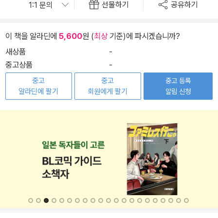
선물하기
공유하기
이 책을 알라딘에
5,600
원 (
최상
기준)에 파시겠습니까?
새상품
-
중고상품
-
중고
중고
중고 등록
알라딘에 팔기
회원에게 팔기
알림 신청