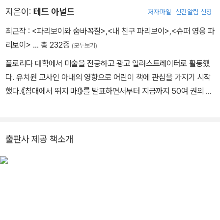
지은이:
테드 아널드
저자파일
신간알림 신청
최근작 :
<파리보이와 숨바꼭질>
,
<내 친구 파리보이>
,
<슈퍼 영웅 파
리보이>
… 총 232종
(모두보기)
플로리다 대학에서 미술을 전공하고 광고 일러스트레이터로 활동했
다. 유치원 교사인 아내의 영향으로 어린이 책에 관심을 가지기 시작
했다.《침대에서 뛰지 마!》를 발표하면서부터 지금까지 50여 권의 책
을 썼다.《내 친구 파리보이》《파리보이와 숨바꼭질》로 2006, 2010
년 닥터 수스 아너상을 받았다.
출판사 제공 책소개