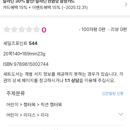
알라딘 30% 할인! 알라딘 만권당 삼성카드
카드혜택 15% + 이벤트혜택 15% (~2025.12.31)
0
100자평 0편
리뷰 0편
세일즈포인트
544
20쪽
140*189mm
23g
ISBN 9789815002744
세트도서는 개별 서지 정보를 제공하지 못하는 경우가 있습니다. 각
권의 상세 페이지를 참고하시거나
1:1 상담
을 이용해 주십시오.
주제분류
신간알림 신청
어린이
>
챕터북
>
픽션 챕터북
어린이
>
리더스
>
리더