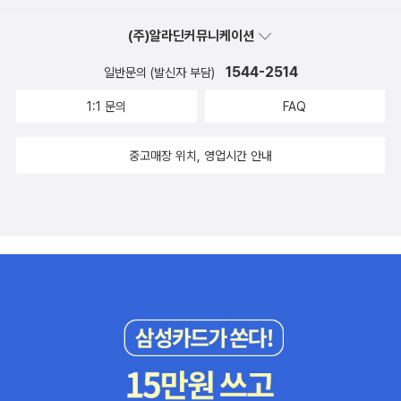
람 적은 데부터 골라서 보기 시작했다.(그치만 사람 적은 공간이 거의
(주)알라딘커뮤니케이션
없었다.)오디오 가이드 듣는 사람이 많았는데, 이 사람들은 그거 다
듣느라고 한 자리에서 움직이질 않는다. 병목 현상이 벌어진다.밀수
1544-2514
일반문의 (발신자 부담)
도 없고, 가라고 할 수도 없고, 어쩌겠는가. 패스에 패스를 거듭할
1:1 문의
FAQ
뿐...ㅠ.ㅜ너무 사람에 밀려 통 감상을 하기 힘들었는데, '베토벤 프리
즈'를 전시해 놓은 방에 들어서는 순간 공기가 확! 달라지는 것을 느꼈
중고매장 위치, 영업시간 안내
다.교향곡은 흘러나오고, 조명은 눈부시고, 그림은 그야말로 찬란하
고. 그림 속에서 향기가 막 퍼져나가는 듯한 착각!그 많은 사람들에 떠
밀려서라도 여기 오길 잘했다는 생각이 드는 순간이었다.원래부터 허
락해주는 건지는 모르겠지만, 전시 마감 15분 전부터 폐장 5분 전까
지 딱 10분 동안 포토 타임을 주는 것이다.이런 횡재가! 오늘은 모처
럼 카메라도 들고 왔다는 거!!!>> 접힌 부분 펼치기 >> 요건 영상을
찍은 거다. 그래서 주변이 시커멓다. 당연히 플래쉬는 켤 수 없다. 켜
고 찍는 사람도 무지 많았다.(ㅡ.ㅡ;;) 유디트를 찍고 싶었지만, 그 앞
은 정말 개떼..(..;;;)처럼 몰려 있어서 한 컷도 찍을 수가 없었다는
거.....;;;;; << 펼친 부분 접기 <<전시관을 나오니 with클림트.. 라고