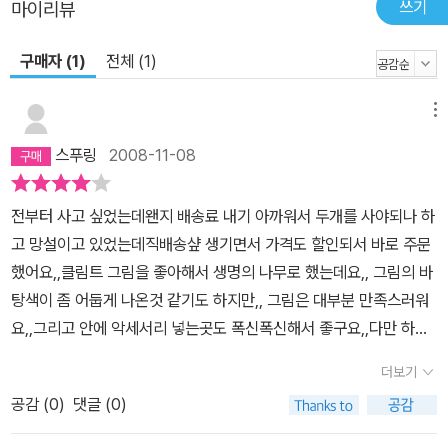
쓰기
마이리뷰
구매자 (1)
전체 (1)
메뉴
스푸링
2008-11-08
전부터 사고 싶었는데왠지 배송료 내기 아까워서 두개를 사야되나 하
고 망설이고 있었는데직배송샾 생기면서 가격도 할인되서 바로 주문
했어요,,클림트 그림을 좋아해서 생명의 나무로 했는데요,, 그림의 바
탕색이 좀 어둡게 나온것 같기도 하지만,, 그림은 대부분 만족스러워
요,,그리고 안에 악세서리 넣는곳도 폭신폭신해서 좋구요,,다만 하드
보드지가 골격이라던데,, 좀 약해보이는게 사실입니다~금색도 너무
더보기
번쩍거리고~
공감 (
0
)
댓글 (0)