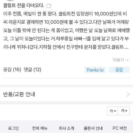
차지 적게 하고, 귀걸이 종류(침, 고리), 크기별로 구분해 둘 수 있어
클림트 전을 다녀오다.
서 편하고, 목걸이들 줄 꼬이지 않게 걸어둘 수 있어서 좋다.클림트의
이주 전쯤, 메일이 한 통 왔다. 클림트전 입장권이 16,000원인데 비
그림 색감은 조금 떨어지지만 보석함에 이 정도면 양호하다고 생각하
씨 라운지로 결제하면 10,000원에 볼 수 있다고.다만 날짜가 어제랑
는 중.반 고흐의 별밤 미니노트.표지가 너무 예뻐서 차마 쓰지도 못하
오늘 이틀 밖에 안 된다는 게 흠이었고, 어쨌든 날 오늘 날짜로 예매했
고 곱게 모셔두고 있다. 고흐의그림 엽서 세트, 번쩍거리는 클림트의
고, 그 날이 오늘이었다는 거.하루종일 바빠~!를 입에 달고 있다가 부
키스북마크와유디트 엽서 세트와 함께.그리고, 우산.내 건 자동우산
리나케 뛰쳐나갔다.지하철 안에서 친구한테 문자를 받았다.클림트 전
이 아니라 조금 아쉽지만 ... 세일할 때 싸게 산 것이니 별 수 없지. 비
공짜 티켓이 생겼다고. 같이 가겠냐고.친구야, 빨리 알려주지 그랬어..
오는 날고흐의 그림을 들고 다닌다는 것으로 만족. ^^에고, 얼른 출근
더보기
ㅜ.ㅜ무튼, 난 가던 길로 계속 갔다. 한가람 미술관은 입장해서 왼쪽으
해야겠다. 일이 산더미. --;
공감 (
16
)
댓글 (12)
로 한층 올라가야 했는데, 가서 보니 줄이 길고, 티켓은 아랫층에서 구
매하라고 써 있는 거다.그래서 다시 내려가 보니, 입구에서 오른쪽 끝
방향. 그게 보이냔 말이지.(ㅡㅡ;;)그래서 그쪽으로 갔더니 비씨 라운
반품/교환 안내
지는 입장하면서 본인 확인하는 거라고. 젠장....!다시 윗층으로 컴백.
주말이고, 전시 종료가 다가오는 만큼 사람 대따 많았다. 아, 이럴 줄
알았음 그냥 6천원 더 내고 평일날 오는 건데...ㅜ.ㅜ전시 안내 도우미
들이 목이 터져라 외친다. 자유관람이니까 뒷쪽부터, 윗층부터 먼저
로그인
전체 메뉴
회사 소개
출판사 안내
PC 버전
관람하고 오라고. 입구에 사람 너무 많다고.그래서, 순서 무시하고 사