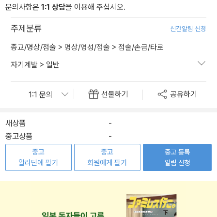
문의사항은
1:1 상담
을 이용해 주십시오.
주제분류
신간알림 신청
종교/명상/점술
>
명상/영성/점술
>
점술/손금/타로
자기계발
>
일반
선물하기
공유하기
새상품
-
중고상품
-
중고
중고
중고 등록
알라딘에 팔기
회원에게 팔기
알림 신청