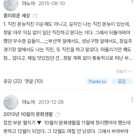
마노아
2015-08-10
메뉴
흥미로운 세상
1. 직진 본능직진 이순재도 아니고, 길치인 나는 직진 본능이 있는데,
정말 아무 의심 없이 일단 직진하고 본다는 거다. 그래서 되돌아와야
했던 무수한 길들이....;;;부산역 앞에서도, 성남구청 앞에서도, 잠실주
경기장 앞에서도 나는 직진, 또 직진을 하고 말았다. 떠올리기만 해도
참... 덥다.2. 제일 맛있었던 건...정말 계획 없이 충동적으로 떠난 부
산행이었다. 부산 가자는 친구 말에 토달지 않고 그냥 '콜'을 외쳤고,
더보기
마침 너무 바쁜 때여서 모든 예매도 계획도 친구가 짰다. 그래서 미처
공감 (
22
)
댓글 (10)
고려하지 못한 게 먹거리였다. 바닷가로 갔으니 회한접시 쯤 먹어줘
야 마땅하고 부산은 돼지국밥? 이런 거 유명하다고 하니까 먹어주면
좋았을 텐데, 모두 내가 안 먹는 것들. 친구야 미안! 친구는 한번 도전
마노아
2013-12-28
메뉴
해 볼래? 라는 말조차 없이 내가 못먹는 음식들을 피해서 메뉴를 골
2013년 10월의 문화생활
랐다. 친구야 땡큐!도착해서 먹은 건 부산밀면과 갈비만두, 저녁은 순
접힌 부분 펼치기 ▼ 10월의 문화생활을 11월에 정리했어야 했는데
두부찌개와 비빔밥, 후식은 고디바 아이스크림, 그리고 야식은 치맥!
못하고 12월이 되었다. 그 12월도 며칠 안 남았다. 그래서 부랴부랴
다음날 아침은 라면, 점심은 삼겹살, 간식은 씨앗 호떡과 어묵 등 주전