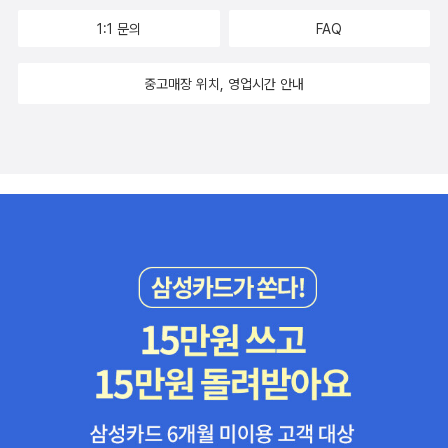
지 않는 관객들을 대상으로 락음악을 선보이며 고생을 했다. 무척 궁
한 걸로 만족!부산의 홍보대사 최지우. 최지우가 부산 출신이었나?
1:1 문의
FAQ
금했던 마이클 리는 이 무대를 관객들에게 선보이는 게 아니라 사장
암튼 태종대 전망대에 그녀의 사진전이 열리고 있었다. 바람 안 부는
님 감사해요! 버전으로 치환시켜서 다소 불쾌했다. 제일 별로였던 것
곳에 도착해서 안도했고, 내가 기억하는 것보다 훨씬 더 여신 포스 자
중고매장 위치, 영업시간 안내
은 사회자였는데 이름은 까먹은 여자 MC가 너무 성의없이 준비해 오
랑하는 그녀의 미모에 홀딱 반했다. 아, 여자가 봐도 참으로 알흠답구
고 진행도 별로 못해서 좀 그랬다. 게다가 우리말 버전이 있는 곡들도
나!친구의 제안으로 최지우와 비슷한 자세로 나란히 찍은 사진이 하
죄다 영어로 불러서 이건 좀.... 윤형렬이 우리말로 노래 불러줘서 어
나 있는데 최지우 앞에 오징어가 한마리 널려 있는 느낌? 감천문화마
찌나 고맙던지...ㅎㅎㅎ쓰고 보니 좋았던 건 이해리와 윤형렬 뿐이었
을에서 씨앗호떡과 어묵을 먹었는데 흐린 날씨 덕분에 고즈넉한 분위
던가? 나 꽤 좋게 보고 왔는데 이상하다...^^ 이틀 뒤에는 몇 달 전에
기가 좋아서 카페에서 한참 앉아 있었다. 그 바람에 원래 가려고 했던
예매를 해두었던 '노트르담 드 파리'를 보러 갔다. 나의 뮤지컬 파트너
헌책방 골목을 못 간 게 참으로 원통!자갈치시장과 깡통시장과 국제
는 무려 진주에서 올라왔는데, 서울에 한 번 오면 차비 아깝지 않게 여
시장이 붙어 있다고 하던데, 우린 자갈치 역에서 내려서 깡통 시장에
러 곳을 가려고 한다. 이날은 인사동과 북촌 마을을 다녀왔다. 인사동
들러 어묵을 시식하고, 국제시장 꽃분이네 가서 소박한 기념품을 사
에선 '토토의 오래된 물건'에 들어갔다. 입장료가 조금 아깝긴 했지만
고, 다시 국제시장 가서 어묵 한봉다리씩 샀다. 전자렌지에 데워 드시
옛 추억도 되새기면서 사진은 많이 찍었다.낮부터 엄청 돌아다녀서
라고 했는데, 이 어묵은 담날 아침 반찬이 되어 나타났다. 밥반찬으로
정작 중요한 뮤지컬을 볼 때는 1부에서 조금 졸고 말았다. 아까비, 아
먹고 있는데 막 치즈가 나와...;;;;;계획적으로 움직였다면 어저께 있었
까비....ㅜ.ㅜ두권으로 된 원작 소설을 1권만 읽고서 보는 바람에 사실
던 부산락 페스티벌을 가는 거였는데, 거기까진 생각이 미치질 못했
엔딩을 몰랐더랬다. 그래서 슬프게 끝나고 나니 막 안타까워가지
다. 울 공장장님 부산을 흠뻑 적셔주었다던데 아쉽아쉽! 4. 문화가 있