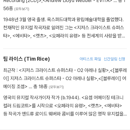
Recording [2CD]>
,
<Andrew Lloyd Webber - EVITA>
… 총 1
56종
(모두보기)
1948년 3월 영국 출생. 옥스퍼드대학과 왕립예술대학을 졸업했다.
천재적인 뮤지컬 작곡자로 알려진 그는 <지저스 크라이스트 슈퍼스
타>, <에비타>, <캣츠>, <오페라의 유령> 등 전세계의 사랑을 받는
뮤지컬을 작곡했다. 1981년 초연한 <캣츠>는 브로드웨이 최장기 공
연 작품으로 올랐고 1986년 초연한 <오페라의 유령>은 전세계 1억
팀 라이스 (Tim Rice)
아티스트 파일
신간알림 신청
명이 관람한 사상 최고의 인기 뮤지컬로 기록된 바 있다.
최근작 :
<지저스 크라이스트 슈퍼스타 - O2 아레나 실황>
,
<[블루레
이] 지저스 크라이스트 슈퍼스타 - O2 아레나 실황>
,
<[블루레이] 어
메이징 조셉>
… 총 18종
(모두보기)
영국의 뮤지컬 작사가이자 작가 (b.1944). <요셉 어메이징 테크니
컬러 드림코트>를 시작으로 <오페라의 유령>, <캣츠>, <에비타>
등 작곡가 앤드류 로이드 웨버와 콤비를 이루어 많은 명작 뮤지컬을
제작했다. 1994년 기사 작위에 서임되었고, 1999년에는 작곡가 명