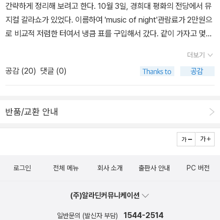
간략하게 정리해 보려고 한다. 10월 3일, 경희대 평화의 전당에서 뮤
부리...이중 가장 맛있었던 건 3,500원밖에 하지 않는 밀면이었다.
지컬 갈라쇼가 있었다. 이름하여 'music of night'관람료가 2만원으
가장 덥고 시장할 때 먹었기도 했지만 냉면 상상할 때의 맛이 아니었
로 비교적 저렴한 터여서 냉큼 표를 구입해서 갔다. 같이 가자고 몇몇
다. 훨씬 부드럽게 감기는 느낌. 서울에서 먹어도 같은 맛일까? 근데
지인에게 연락을 했는데 거절 당했다. 뷔페를 가면 하나의 음식에 특
서울에서도 파나? 설마 어딘가 팔겠지. 원래 바닷물 입수 계획은 둘
더보기
화된 경우가 별로 없는 것처럼, 이렇게 많은 뮤지션들이 나오는 공연
다 없었다. 그래도 해운대까지 가서 발목은 적셔야 하지 않을까 싶어
공감 (
20
)
댓글 (0)
은 별로인 경우가 많아서 나도 크게 기대를 했던 건 아니다. 갈 때 엄
정말 발목만 적셨다. 저러고도 모래가 많이 들어가서 고생했다. 친구
청나게 삽질을 했고, 돌아올 때도 버스 반대 방향으로 잘못 타고 삽질
는 발목조차도 적시지 않았다. ㅎㅎㅎ우리가 치맥을 기울인 곳은 더
을 거듭해서 무척 힘들었지만, 두시간에 걸친 이날의 공연은 뜻밖에
베이 101. 나름 홍콩삘 나는 야경이 유명하다는 곳이었다. 태풍전야
반품/교환 안내
도 매우 재밌었다. 원래도 과대평가 되었다고 여기고 있던 김소현 무
여서 바람이 엄청 불었는데, 정말 테이블 위의 모든 것이 다 날라가서
대는, 역시나 나는 좀 별로였고....;;;; 성량은 좋았던 브래드 리틀의 무
붙잡느라 애먹었다. 그래도 꿋꿋이 버티고 먹는 많은 사람들이 있었
대도 크게 와닿지 않았다. 내가 잘 몰랐던 배우 박혜나의 캣츠, 위키드
다.ㅎㅎㅎ치맥의 조화는 좋지만 배불러서 더 즐길 수 없었다는 게 유
무대는 다소 흥미로웠고, 윤형렬의 '춤을 춰요 에스메랄다'는 이틀 뒤
일한 아쉬움!3. 그녀의 미모태종대에 갔을 때는 미친 듯이 불어닥치
로그인
전체 메뉴
회사 소개
출판사 안내
PC 버전
에 보게 될 '노트르담 드 파리'에 대한 기대를 더 높여놨다. 그리고 누
는 바람 때문에 사진이고 뭐고 아무 것도 찍을 수가 없었다. 셀카봉을
군지 모르고 들었던 다비치 이해리의 천국의 눈물은 감탄하며 들었
들고 갔지만 '거치대'를 두고 가는 바람에 그저 '봉'뿐인 셀카봉은 쓸모
(주)알라딘커뮤니케이션
다. 역시 불후의 명곡에서 나를 감동시켰던 그 실력 그대로다. 그밖에
가 없었고, 내 팔 길이 안에서 셀카를 찍으려고 했더니 저 모양이 되고
양준모, 최수형, 한지상이 나왔고, 송용진은 오후 3시에 엉덩이를 들
1544-2514
일반문의 (발신자 부담)
말았다. 인생이 힘들어질 때 꺼내어 들여다 보면 빵 터질 사진 한장 구