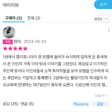
쓰기
마이리뷰
구매자 (2)
전체 (2)
메뉴
청아
2024-05-23
1권에서 캘리포니아의 한 모텔에 들어가 숙식하며 일하게 된 중국에
서 온 이민자 가족 미아 탕네 이야기를 그렸었다. 욕심많고 이기적인
주인에 맞서다 이민자들과 소액 투자자들을 모아 모텔을 인수하게 되
는 후반부는 기발하고 통쾌했다. 2권에서는 불법이민자 자녀들의 무
상교육에 반대하는 187법안이 화두에 오른다. 이로인해 이민자 혐오
정서가 지역 곳곳에 퍼지게 된다. 미아는 멕시코 출신 친구 루페의 가
더보기
족들을 위해 연대를 이루고 맞서 싸운다. 회의적이었던 선생님의 마
공감 (
35
)
댓글 (5)
음까지 움직인 미아의 기지와 용기는 결과를 떠나 큰 울림을 준다.