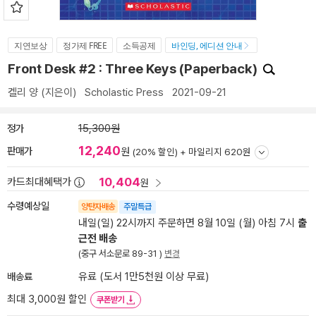
지연보상
정가제 FREE
소득공제
바인딩, 에디션 안내
Front Desk #2 : Three Keys (Paperback)
켈리 양
(지은이)
Scholastic Press
2021-09-21
정가
15,300원
12,240
판매가
원
(20% 할인) +
마일리지 620원
10,404
카드최대혜택가
원
수령예상일
양탄자배송
주말특급
내일(일) 22시까지 주문하면 8월 10일 (월) 아침 7시
출
근전 배송
(중구 서소문로 89-31 )
변경
배송료
유료 (도서 1만5천원 이상 무료)
최대 3,000원 할인
쿠폰받기