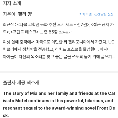
저자 소개
지은이:
켈리 양
저자파일
신간알림 신청
최근작 :
<다봄 고학년 동화 추천 도서 세트 - 전7권>
,
<접근 금지 가
족>
,
<프런트 데스크>
… 총 85종
(모두보기)
여섯 살에 중국에서 미국으로 이민한 뒤 캘리포니아에서 자랐다. UC
버클리에서 정치학을 전공했고, 하버드 로스쿨을 졸업했다. 아시아
아이들이 자신의 목소리를 찾고 좋은 글을 쓰도록 돕기 위해 글쓰기
와 토론 프로그램 ‘켈리 양 프로젝트(kellyyang.edu.hk)’를 창립했
다. 《사우스 차이나 모닝 포스트》의 칼럼니스트로 일했고 지금은 미
국 도서관협회 명예 회장이다. 《뉴욕 타임스》 베스트셀러에 오른 자
출판사 제공 책소개
전적 소설 《프런트 데스크》 이후 《쓰리 키즈》, 《룸 투 드림》, 《키 플
The story of Mia and her family and friends at the Cal
레이어》 등 다수의 작품이 호평을 받았다. KellyYang.com
ivista Motel continues in this powerful, hilarious, and
resonant sequel to the award-winning novel
Front De
sk
.