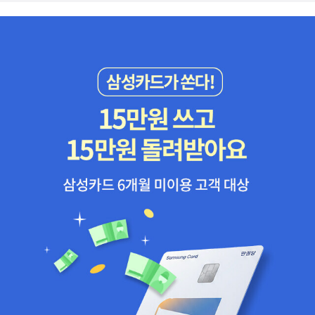
아는 그녀가 변화하는 것 같아 기뻤다.변호사 사무실은 초라했다. 대
는 열정이었다. 그의 사유는 가짜가 판을 치는 그리고 오히려 진짜는
수업 뿐 아니라 집에 가서 모텔 매니저로 일을 돕고 부모님 일도 돌보
형 로펌이 아니라 그녀만이 있었다. 그는 인도 여성이었다. 미아는 자
핍박받는 현실에 대한 의구심과 환멸에서 출발했다고 할 수 있다. 그
면서 바쁘게 생활한다고. 이 정도면 힘든 일 아니냐고 언성을 높였다.
신들을 이방인으로 취급하는 현실에 대해 속상함을 표현했다. Patel
렇기 때문에 그의 사유는 가짜와 진짜를 구별하려는, 사물들에 상이
교실은 정적이 흘렀고 이 때 선생님은 그만하면 됐다며 억지로 끝냈
은 이방인이 아니라 이야기했다.[CH41]루페는 부모님이 불법적인
한 존재론적 위상을 부여함으로써, 달리 말해 사물들을 존재론적 위
다. 미아는 자신이 한 일을 부끄러워하지 않고 자랑스러워했고 용기
일을 했기 때문에 우리는 폭탄이나 마약처럼 불법자로 취급받는다고
계(ontological hierarchy)에 따라 분류함으로써 진품을 가려내려
를 냈다. Mrs. Welch는 미아를 따로 불러 아이들이 불쾌해할 말은
너무 심하다 넋두리를 한다. 미아의 부모님과 미아는 그렇지 않다고
는 열망에 의해 지배되었다. 그의 사유 전체는 모방(‘미메시스‘) 개념
가급적 안하는게 좋겠다고 이야기했다. 미아는 선생님께서 계속 이민
그녀를 추켜세웠다. 루페의 역할들이 다양하다며 기죽지 말라고 이야
에 의해 추동되고 있으며, 모든 구별, 평가의 기준으로서 제시된 것이
자 이야기를 꺼내지 않느냐고 지적했다. 이 때 미아는 Mrs. Welch의
기했다. 저녁 식사 후 미아와 루페는 조용히 빠져 나와 마스터 키를 가
바로 이데아 개념이었다고 할 수 있다. 다시 말해, 이데아를 얼마나 잘
책상에서 학위증을 언뜻 발견했다. 그녀는 당황해하며 말했다. “나는
지고 룸 하나에 들어가 노래를 신나게 불러제꼈다. [CH42]미아는
모방하고 있는가가 그 사물의 존재론적 위상을 판별할 수 있게해주는
박사학위를 가지고 있어요. 그런데 교수진 선발이 있을 때마다 남자
Mrs. Welch에게 계속해서 작문 지도 수업을 받았다. 그녀는 마지막
기준이었다고 할 수 있다.플라톤이 보기에 사람들이 사물들의 실재,
들이 계속 나갔지요. 인생이 그렇게 원하는 대로 되는 건 아니에
에 쓴 에세이의 이 표현(“My parents may be on side streets n
진상(眞相)을 인식하지 못하는 것은 기본적으로 그들이 감각에 사로
요.” PhD: 박사 학위faculty selection: 교수진 선발[CH29]학교
ow, but one day, they’ll be on the main road.”)이 좋았다고 미
잡혀 있기 때문이다. - P341아리스토텔레스의 형상은 질료 및 시간
는 대규모 요리의 날을 맞아 다채롭게 꾸며졌다. 가족들이 참석하고
아에게 말했다. C는 받겠구나 생각했던 미아는 A-라는 점수를 받았
과 떼어서는 의미를 상실하는, 플라톤의 형상과 성격을 달리하는 실
맛있는 음식들이 준비되었다. 제이슨은 삼겹살을 구워 맛보라 했는데
다. 깐깐한 선생님에게서 A-라니 다른 선생님으로 생각하면 A++과
체이다. 그러나 현실태로서의 형상이 잠재태로서의 질료를 이끌어가
먹어본 삼겹살 중 최고로 맛났다. 야오씨가 나타나서는 미아의 아빠,
마찬가지라고 생각하면 되었다. 루페도 미아에게 축하 인사를 전했
는 목적론적 구도는 그가 결국 플라톤을 잇고 있다는 점을 다시한 번
엄마가 모두 여기 와 있으면 모텔은 어쩌냐고 물었다. 엄마가 준비해
다. 토요일 오후에는 모텔 접수대에 의회, 미국 상원, 시장 등에게 보
분명히 드러내고 있다.아리스토텔레스가 그리고 있는 세계는 형상과
온 fried rice와 mein을 야오씨가 먹고는 자기 스타일의 중국 음식이