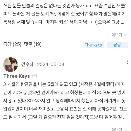
우 좋아함. 2권 사려고 봤더니 품절이라.. 1월에 3권 사 줌. <100살
쓰는 분들 만큼의 열정은 없다는 것인가 봉가 ㅠㅠ 요즘 '*년전 오늘'
s'는? 'you can't give up on people. It's one of the three key
넘게 먹은 우리 학교>,<훌륭한 이웃> - 이건 <100년 동안 우리 마을
피드 올라온 제 글을 보며 '와, 이렇게 잘 썼어?' 할 때가 많은데(여기
s of friendship. You gotta listen, you gotta care, and most i
은 어떻게 변했을까>를 둘째가 도서관에서 빌려와서 너무 좋아하며
독서괭 서재 맞습니다. '마지막 키스' 서재 아님 ㅋㅋ)요즘은 그냥 많
mportantly, you gotta keep trying.' keep trying, 그게 역시 가
보길래 같은 작가 책을 찾아서 산 것. 우리 마을은 품절이라 못 사고,
이 생각 못하고 우다다 쓰고 올리는 것밖에 못하네요.. 슬푸다.. 그래
장 어렵고도 중요한 부분이겠지. 뒤에 작가의 말을 읽으니 Prop 187
다른 두 권도 재미있게 봄. 그림을 곰곰이 뜯어보면 볼수록 새로운 걸
더보기
도 일과 육아만 하는 건 아니고, 틈틈이 영어 공부와 운동도 하고 있습
과 관련된 이 이야기도 상당 부분 작가 자신의 경험에 기초한 것 같다.
발견하게 되는 책. 12월 읽은 책: 5권 <우리가 명함이 없지 일을 안
공감 (
25
)
댓글 (19)
니다. 책도 틈틈이 읽고요.. 팍팍 못 읽어서 그렇지.. 그럼 4개월 동안
작가도 미아처럼 이렇게 열심히 살았겠지. 미아는 정치인들 얘기를
했냐> 리뷰 씀. 멋진 언니들의 노동기!<디 에센셜 한강> 산문부터 읽
산 책과 읽은 책 소개하겠습니다. 2~5월 산책 응? 아니, 4개월 분인
나누며 여자후보에 대해 '그 여자는 너무 터프해' 했다가 또 '여자들은
고 시 읽고, 장편 단편 읽었는데 다 좋았음! 한강 입문책으로 추천. <
데 6권인 거 실화인가요?ㅋㅋ 사실 그 외 여행서적 1권, 토플책 1권
남자만큼 터프하지 않아서 정치에 적합하지 않아' 따위의 모순된 말
건수하
2024-05-08
메뉴
어떤 어른> 왕 좋음. <The Story of the World 3> 와.. 3권까지
이 있습니다만 이건 공개하지 않고.. 2~5월 산 커피 커피는 네 종류.
을 하는 아이들에게, '터프하지 않다고? 교실에 나타난 바퀴벌레를 때
읽었다니!! 함께 읽는 함달달의 힘! <흰> 저기 위에 산 한강 스페셜 에
Three Keys
한가지는 '피어나다'- 7가지 맛이 들어있는 건데 상품검색이 안 되네
려잡은 게 누구지? 나는 학교 수업을 받고, 모텔 프런트를 관리하고,
디션은 통째로밖에 등록이 안 되어 할 수 없이 따로 단행본 '흰'을 넣
3-4월의 함달달을 나는 5월에 읽고 있고 (시작은 4월에 했다)미미
요. 드립백은 다 쏘쏘. 콜드브루 맛남!! 2~5월 산 어린이책 아이들 책
투자자들에게 정산표를 보내고, 학교 숙제를 하고, 등등 하고 있는데,
음.. 부득부득 5권 읽은 걸로 치겠다는 의지.. 2024 독서괭의 내맘대
님이 70% 읽었으면 넘어가요- 라고 하셨는데 아직 30%도 못 읽어
도 많이 사진 않았군요.<미션 탈출> 시리즈는 아이들이 참 좋아합니
어떻게 이것보다 '터프'할 수가 있어?'라고 외친다. (책이 지금 없어서
로 어워드! 헐.. 2024년, 42권 읽었다니 실화인가요. 어머나 독서괭
서 읽고 있다.30%까지 읽고 생각해봐야지 했는데 아직 거기까지 못
다. 어른이 풀어도 머리 써야 해요. 재밌어요. <최재천의 동물대탐험
워딩 불명확 주의) 우왕 멋져.. 미아.. 그래서 이 시리즈를 10살 이상
이름 바꿔야겠다.. 독서안한괭으로.. ㅠㅠ 그래서 사실 1권만 뽑기에
읽었지만이미 너무 재미있고 관용적 표현은 잘 이해 못하겠지만 진도
> 신간은 반드시 사야죠. <엄마와 함께 미로찾기> 5단계<늪 100층
아이들도 많이 읽어보면 좋겠다. 이렇게 목표를 갖고, 주변을 돌아보
도 무리가 없으나... 그래도 몇 가지 부문을 만들어 봅니다. 좋은 영어
도 잘 나가서 (그럴 거 같으면 진작 읽을 것이지)그냥 다 읽어야 될 것
짜리 집> 100층짜리 집 시리즈 신간도 사야죠. 이 시리즈 아이들이
고, 함께 해결방안을 모색하고, 고민하고.. 그런 주체적인 삶을 살 수
원서 상! <Front Desk> 시리즈의 두번째 권, <Three Keys>를
같다.5월의 함달달 책도 오고는 있는데...어쨌든 오늘 내가 발견한 문
참 여러번 봅니다. 늪 100층짜리는 아이가 엽서에 그림 그려 보내면
있는 아이들이 많으면 좋겠다. 이걸 왜 하는지도 모르고 학원가방 메
더보기