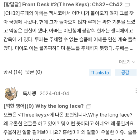
좋겠습니다. (많이 사지는 말고.., 아니, 많이 살 수 있는 상황이 되면
[함달달] Front Desk #2(Three Keys): Ch32~Ch42
것도 없고> 세트! 1권 거의 다 읽었고 6월까지 2권 끝내는 게 목표입
해볼 수 있었다. 음료인 커피나 차, 소금, 설탕, 후추 등의 식재료를 비
좋겠군요!)
[CH32]루페의 아빠는 멕시코에서 어머니가 돌아오지 않자 그를 찾
니다. 하, 이런 장편은 몰아 읽어야 맛인데.. <Holes>는 함달달 6월
롯한 먹거리, 집, 가구, 의복, 사치품 등 다양한 사례를 통해 당시 흥미
아 국경에 나갔다. 헌데 그가 돌아오지 않자 루페는 싸한 기분을 느꼈
예정 책. 이 책 얘기 많이 들어서(내용은 모름) 기대됩니다. 요즘 아
로운 소비 생활을 확인할 수 있다.2달 동안 함달달 모임 원서로 <Thr
고 악몽은 현실이 됐다. 아빠는 이민청에 붙잡혀 현재는 샌디에이고
침에 달리기를 하면 기분이 상쾌하더라고요. 내일부터 6월, 여름이군
ee Keys>를 읽었다. 원래도 씩씩했던 미아였지만 난관에 빠진 친구
감옥에 가 있다. 루페는 주체할 수 없는 슬픔에 어깨를 연신 계속 들썩
요. 너무 뜨거운 여름이 아니길 바라며.. 6월도 건강하게 지내요~!!^^
루페와 그의 가족을 위해 적극적으로 뛰어드는 모습이 정말 인상적이
였다. 미아도 이는 불공평하다며 분노를 주체하지 못했다. 루페는 아
었다. 나라면 인종 차별이 일상인 그 곳에서 그런 적극성을 발휘할 수
빠를 만나러 가겠다고 하자 위험하다며 미아의 부모님은 반대했다.
있었을까. 생각은 할 수 있어도 행동으로 뛰어들기는 힘들었을 것이
더보기
'They could throw us out anytime they want.' 보다 못한 행크
다. 이 책 덕분에 미국의 이민자들에 대한 입장과 미국 사회의 문제점
공감 (
14
)
댓글 (0)
는 루페가 딸이라고 하겠다고, 그럼 안전할 거라고 말했다. 미아는 루
에 대해서 여러 생각을 해볼 수 있었다.며칠 전 책을 주문했다. 스트레
페를 꼭 안아주었다.루페와 행크는 그렇게 출발했다. [CH33]밤 10
스를 받을 땐 역시 책을 사는 게 답인가. <When Stars Are Scatte
시쯤 행크와 루페가 돌아왔다. 행크는 루페의 아빠에게 그들이 강요
독서괭
2024-04-04
메뉴
red>는 이 달에 읽기로 한 함달달 원서 책이다. 표지도 넘 좋고 안의
하는 어떤 것에도 동의하지 말고 희망을 잃어버리지 말라고 이야기했
내용도 좋을 것 같은 느낌적인 느낌! <키메라 - 만주국의 초상>은 장
[딱한 영어](9) Why the long face?
다고 했다. 먼저 그는 내일 이민 변호사에게 전화를 걸기로 했다. 행크
바구니에 계속 담겨 있었던 책이었는데 도서관에 신청해서 빌려보기
오늘은 <Three keys>에 나온 표현입니다.Why the long face?
는 루페가 아주 의연했다며 칭찬했다. 미아의 부모님도 용감하다며
에는 아까울 것 같아 과감히 질렀다. 만주국에 대한 통합적인 이해를
왜 우울한 얼굴을 하고 있어? 뭐 이런 뜻이라고 하네요! 왜 롱일까요.
추켜세웠다. 오늘 밤은 함께 지내자며 엄마는 부모님을 찾기 위해 우
할 수 있기를 기대해본다. <현대중국의 탄생>도 마찬가지! 근 몇 달
우울하면 얼굴 길어보이나요? 흠🤔미아의 얼굴이 우울한 이유.. 슬픕
리가 뭐든 할 것이라고 루페를 안심시켰다. 미아는 루페와 잠을 자기
간 장바구니에 담겨 있었고 도서관에는 가격 때문에 받아주지 않는