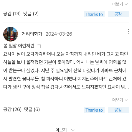
자신과 가족의 정보가 유출되는 것이 싫다고 했다. 미아는 루페와 자
더보기
읽을 것을.. 2009년에 나온 책이니 앨리슨 백델의 <펀 홈> (2007)
국 미아가 바퀴벌레를 신발로 때려잡는다. Stuart는 대단하다며 엄
신의 차이에 대해서 생각했다. 종이(서류) 하나의 차이였다.every p
공감 (
13
)
댓글 (2)
보다 오히려 더 시기는 뒤이지만 솔직하게 이야기하기보단 은유적으
지척을 일으켜세우지만 정작 Bethany는 '쟨 바퀴벌레 모텔에서 사
assing day, the worry hung lower and heavier on all of us, li
로 혹은 보여주는 식으로 풀었다. 이 책을 산 건 몇 년 전인데.. 어쩌면
니까.' 한다. 미아는 Bethany에게 앞으로 자신을 가정부라고 다시 부
ke a soaking wet towel.[CH37]미아는 학교에서 제이슨과 맞닥
그 때는 내가 이 책을 읽을 준비가 되지 않았었을지도 모르겠다. 그때
르지 말라고 엄포를 놓는다.[CH26]에반스 교장 선생님은 학생들 모
거리의화가
2024-03-26
메뉴
뜨리고 자신의 경험을 다시 이야기해준다. 영어가 모국어가 아니고
는 부모의 상황보다는 부모가 자녀에게 저지른 폭력에 초점을 맞추었
두에게 다음주 금요일 다 함께 모여 친절, 배려, 관용의 가치를 prom
자신은 자전거를 타고 있다면 다른 사람은 자동차에 있다고. 그렇지
봄 일상 이런저런
을 것 같다. 물론 지금도 부모가 성 정체성의 이유로 괴로움을 겪었다
oting하는 이벤트를 열기로 했다고 전했다. 야외에서 요리도 해 먹기
만 볼 수 없다고 해도 할 수 없는 것은 아니지 않느냐며 작가는 나의
요사이 날이 오락가락하더니 오늘 아침까지 내리던 비가 그치고 파란
고 해서 자식에 대한 폭력이 정당화된다고 생각하지는 않는다. 그저
로 했는데 요리하기를 즐겨하는 제이슨이 누구보다도 기뻐했다. 집에
꿈이고 아무도 빼앗아갈 수 없다고 미아는 이야기했다. Mrs. Welch
하늘을 보니 울적했던 기분이 좋아졌다. 역시 나는 날씨에 영향을 많
예전보다는 억지로 사회의 기준에 맞춰 살지 않아도 되길 (그렇다면
갔더니 모텔 식구들이 엄마의 신용카드가 만들어진 것에 대해서 축하
는 작가로서 필요한 것은 절반은 감성이고 절반은 기술이라며 미아에
이 받는구나 싶었다. 지난 주 일요일에 산책 나갔다가 아파트 근처에
부모가 되지 않았겠지), 뒤늦게 알았더라도 그저 참고 살지 않고 다른
하고 있었다. 미아는 모텔 방문 아래마다 “USA NOT USI (United
게 감성은 있지만 기술이 부족하니 그 부분을 배워야 한다고 말했다.
서 발견한 꽃나무들. 참 화사하니 이뻤다!지지난주에 마트 근처에 갔
방법을 찾을 수 있는 분위기가 되기를 바란다. 다락방님이 읽으신 <
States of America NOT United States of Immigrants)”라고
그러면서 자신은 감성이 부족하다고, 자신은 평범한 환경에서 지냈기
다가 생선 구이 정식 집을 갔다.사진에서도 느껴지겠지만 요사이 밖
정욕>이 일본인들에게 충격을 안겨 베스트셀러가 되고 영화화 되었
인쇄된 flyer를 발견한다. 가족들은 이번에는 경찰에 신고했다. 다행
때문에 볼 수 없는 부분이 많다 이야기한다. 미아는 선생님께 모텔에
에서 먹은 밥 중 가격 대비 가장 만족스러웠다. 옆지기도 엄지척을 했
다는 것이 만족스럽지는 않지만 어찌보면 좋은 시그널일 수도 있겠
히 모텔 투숙객의 소행은 아닌 것 같다고 경찰은 말했다. 그러나 경찰
더보기
한 번 방문하라고 제안한다.[CH38]미아와 루페는 루페의 아빠를 만
다. 인당 14,000원인데 남는 게 있을까 걱정이 될 정도였다. 반찬도
다.<Story of the World Vol.2>는 재미있게 읽고서도 자꾸 까게
은 모텔 홍보 문구는 내리는 게 좋지 않겠느냐며 말했다. 지금 혐오 발
공감 (
26
)
댓글 (6)
나러 교도소로 간다. 루페의 아빠는 며칠은 먹지 못한 것처럼 창백하
정갈하니 괜찮았고...고등어랑 삼치를 하나씩 시켰는데 진짜 배부르
되는 책인데... 나는 원래 불만이 많은 사람이니까. 미국 어린이들을
언이 늘어나는 추세고 할로윈도 얼마 안 남았기 때문에 소동이 벌어
고 볼은 푹 꺼질 정도로 말라 있었다. 그는 가죽만 남은 사람 같았다.
게 잘 먹었다.이건 지난 주말에 먹은 삼겹살 집. 원래 가려고 했던 삼
대상으로 어디까지 PC해질 수 있는가의 한계를 보여주는 책인 것 같
질 소지가 크다는 이유에서였다. 하지만 미아는 절대 물러서지 않겠
행크는 그에게 굴하지 말라고 변호사를 찾고 있으니 잘 해결될거라
겹살 집은 사람이 너무 많아서 그냥 다른 곳으로 갔다. 개인적으로 웨
다. 4월에도 많이 못 읽을 것 같은데, 읽기로 한 책이 많아 걱정이
더보기
다 말했다. [CH27]다음 날 아침 미아는 손으로 쓴 메모가 모텔 사무