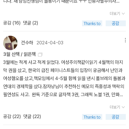
니다. 새 담임선생님이 꼴통이기 때문이죠 ㅜㅜ 인종차별주의자…
위해 누웠지만 잠이 오지 않았다. 루페는 아빠와 포옹하고 싶었지만
책이라 그냥 샀다. 지난 달부터 일이 폭풍처럼 밀려들어 며칠 전부터
직접 대면은 불가능했으며 유리문 바깥에서 전화를 걸어 목소리를 들
더보기
야근이다 밤샘이다를 반복하고 있다. 이 달에는 더욱 중요한 일들이
을 수밖에 없다고 했다. 용기를 갖고 싶은데 자꾸만 무섭다는 루페에
공감 (
16
)
댓글 (2)
많다. 어쨌든 걱정한다고 달라질 일은 없고 닥친 일을 수습해나가자
게 미아는 루페가 예전에 자기에게 용기를 주었던 것처럼 이번에는
는 생각을 갖고 있다.철쭉이 떨어지기 전 아파트 근처에서 찍었다. 친
반대로 했다. “We’re going to get through this. Together.”[CH
구분들 모두 5월도 행복하게 지내시기를.
건수하
2024-04-03
메뉴
34]아침에 일어나 우리는 지역 전체에 있는 변호사들에게 메시지를
보내고 전화를 걸어 메시지를 남기는 작업을 했다. 미아와 루페는 등
3월 산책 / 읽은책
교했고, 미아는 제이슨에게 신문에서 오려 놓은 요리 기사를 건넸다.
3월에는 적게 사고 적게 읽었다. 여성주의책같이읽기 4월책의 마지
그런데 제이슨은 요리 교실에 가고 싶은지 확신이 들지 않는다며 주
막 권을 샀고, 한국의 급진 페미니스트들의 입장이 궁금해서 난민과
저했다. 아빠 사업도 그닥 좋지 않은데 너무 비싸기도 하고, 중요한 것
여성혐오를 샀고,책모임에서 4-5월 함께 읽을 낸시 폴브레의 돌봄과
은 요리 수업은 여자들이나 듣는 것이라는 아빠의 반응이다. 미아는
연대의 경제학을 샀다.잠자냥님이 추천하신 메모의 즉흥성과 맥락의
내가 들은 말 중 가장 괴상한 것이라며 말도 안된다고 이야기했다. 미
필연성도 사고. 완독 기준으로 글자책 3권, 그래픽 노블 1권, 만화책
아는 계속해서 제이슨을 설득해볼 생각이다. Mrs. Welch는 미아를
4권을 읽었다. 그리고 <영장류, 사이보그 그리고 여자>와 <시스터
더보기
따로 불러 최근에 쓴 작문에 대해 칭찬했다. 문제는 칭찬 실컷 해 놓고
아웃사이더>와 <이기적 유전자>를 읽고 있었다. 작년부터 읽던 <갈
공감 (
22
)
댓글 (22)
점수는 C. 대체 왜? 선생님은 자신이 모든 학생에게 캔디를 나눠주는
대 속의 영원>을 다 읽었다. 책이 끝나지 않고 계속되었으면 하는 아
달콤한 사람이 아니라 말했다. [CH35]루페 아버지의 구명을 위해 변
쉬움이 있고.. 그러고보니 요즘 나의 길티 플레저인 '책에 관한 책'을