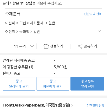
문의사항은
1:1 상담
을 이용해 주십시오.
주제분류
신간알림 신청
어린이
>
픽션
>
사회문제
>
일반
어린이
>
동화책
>
일반
선물하기
공유하기
알라딘 직접배송 중고
-
이 광활한 우주점 (1)
5,800원
판매자 중고
-
중고
중고
중고 등록
알라딘에 팔기
회원에게 팔기
알림 신청
Front Desk (Paperback, 미국판) (총 2권)
신간알림 신청