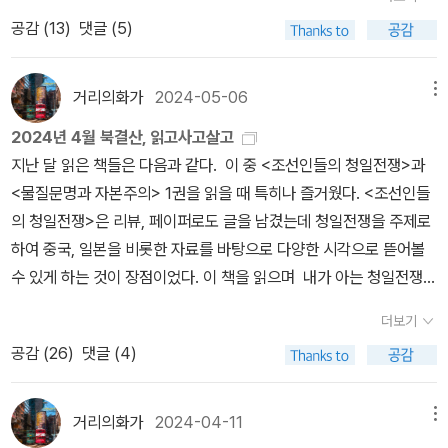
올해 읽었습니다. 이야기가 재미있는 건 물론이고, 실생활 영어가 가
장은 이것이다.You just have to hope that through your small
선물 주는 이벤트를 하길래 첫째가 그려서 보냈는데 당첨되어서 이
고 왔다 갔다 하지 말고.. 얼마 전 토익시험을 쳤는데 기대보다 고득점
공감 (
13
)
댓글 (5)
득. 읽기 어렵지 않아서 독서의 재미를 충분히 느낄 수 있으니, 추천드
interactions with them, eventually you'll change their mind
출판사에서 낸 책 3권을 선물받았습니다. 바로 요기 아래 책들! 아무
하여 뿌듯하다. 이 영광을 L/C 부문은 EBS 최수진의 모닝스페셜
립니다. 5권까지 있는 것 같던데 나머지도 읽어보고 싶네요.내 마음
s.small interactions... change their minds...small interaction
래도 이 출판사 고양이를 사랑하는 듯 ㅋ 책들 중에 내가 고양이로 고
에, R/C 부문은 함달달에 돌리겠다. 흐흐
을 위로했어 상! <나의 사랑스러운 방해자>는 엄마로서의 나를, <
s.아까 귀찮다고 댓글 달았는데.미들마치1 에 붙여둔 플래그를 이따
거리의화가
2024-05-06
메뉴
른 거지만 ㅎ 일본 쪽 전문인 듯 합니다. <알사탕 제조법> 백희나 작
사라진 것들>은 중년으로 접어드는 나를 알아주고 위로해주는 것 같
가 집에 가서 좀 살펴봐야겠다.
가님 신간 또한 안 살 수 없지요! 책이 너무 작아 놀랐으나 아이들 좋
2024년 4월 북결산, 읽고사고살고
은 책이었습니다. 꼭 한번 읽어봐요 상! 꼭 한번 읽어보시라 추천드리
아함. <당근 할머니> 이 또한 안 살 수 없.. <당근 유치원>만큼은 아
지난 달 읽은 책들은 다음과 같다. 이 중 <조선인들의 청일전쟁>과
고 싶은 책입니다. <어떤 어른>은 아이를 키우든 안 키우든 모든 어
니지만 귀엽습니다. 2~5월 산 굿즈 <본투리드 2분할 트윈링 노트>
<물질문명과 자본주의> 1권을 읽을 때 특히나 즐거웠다. <조선인들
른이 읽어보면 좋을 책입니다. <그들의 슬픔을 껴안을 수밖에>는 마
인데 예뻐요. <여행자의 큐브 파우치>는 지난달 사은품 굿즈인데 상
의 청일전쟁>은 리뷰, 페이퍼로도 글을 남겼는데 청일전쟁을 주제로
음을 단단히 먹고 읽어야 하지만, 그럼에도 읽을 가치가 있죠. 역시 소
품검색에 안 나옴. 마음에 듭니다. 큼직해서. 2~5월 읽은 책 읽은 책
하여 중국, 일본을 비롯한 자료를 바탕으로 다양한 시각으로 뜯어볼
설이 최고야 상! 역시 소설은 너무나 좋다는 걸, 문학의 재미와 아름
7권인 거 실화입.. 그만하자. <가부장제의 정치경제학>은 서문 읽고
수 있게 하는 것이 장점이었다. 이 책을 읽으며 내가 아는 청일전쟁에
다움, 감동을 모두 느끼게 해주는 엘리자베스 스트라우트의 루시 바
못 읽고 있군요.. 좀 안 읽혀.. 얇은데.. 제가 함달달 영어원서 읽기에
대한 지식이 얼마나 겉핧기 식이었는지 여실히 느꼈다. 청일전쟁이
턴 시리즈! 올해는 나머지도 마저 읽고 싶습니다.고마워요 언니 상!
더보기
진심인 거 보이시죠. 이것만큼은 꼬박꼬박 읽는 중 ㅋ과학책 읽겠다
일어나기 전의 역사적 배경과 시작, 전개, 그리고 결과와 영향에 이르
올해의 고마워요 언니 상은 역시 이분이 받아야겠죠? 흉흉한 시국
공감 (
26
)
댓글 (4)
고 <이기적인 유전자> 읽어놓고 손 놓고 있음. 과학에 대한 나의 관
기까지 통합적인 흐름을 엿볼 수 있어 많은 도움이 되었다. <물질문
에 유일하게 마음을 기쁨과 감동으로 채워 준 한강 작가님.. 대단히
심은 여기까지인가..? 이중 강추는 역시 <사라진 것들>이고, <Thre
명과 자본주의> 1권은 15~18세기 유럽인의 일상 생활에서의 소비
감사합니다 ㅜㅜ 2024년을 함께 한 서친 여러분, 감사합니다. 모두
e Keys> 요 시리즈도 강추입니다. <When stars are scattered>
생활을 엿본다. 일상 생활이라는 친숙한 소재인데다 우리가 현재에도
새해 복 많이 받으세요!2025년에는 더 많이 읽고 많이 쓸 수 있으면
거리의화가
2024-04-11
메뉴
도 좋았어요. 읽을 책들다락방님 퀴즈 맞춰서 받은 선물 <개는 말할
사용하는 다양한 물품들이 어떤 식으로 시작되고 퍼져나갔는지 확인