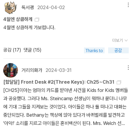
호사에게 연락을 했던 미아는 드디어 Delaney씨로부터 연락을 받았
한참 안 읽었구나, 그래서 이렇게 헛헛한가 싶어 더 읽어보기로 했다.
독서괭
2024-04-02
메뉴
다. 행크와 루페, 미아는 LA로 부푼 마음에 그를 만나러 갔다. 그러나
대신 사놓고 안 읽은 책이 이미 넘치게 많으므로 <갈대 속의 영원>에
4월엔 상큼하게
그는 사정은 자세히 묻지도 않고 변호사 비용은 1시간에 3백 달러이
나오는 책 제목은 메모하지 않았다. 다행히도 긴 시간 천천히 읽어서
4월엔 상큼하게 가보렵니다.
며, 부가비는 별도라고 이야기했다. 행크는 화장실에 손 닦으러 갈 때
인지 머릿속에 남은 것도 없다. 그저 이 책을 읽는 동안 즐겁고 행복했
휴지에도 값을 매기냐며 따졌다. 하지만 그는 공짜로 일하지 않는다
다는 기억만 남았다. <나는 당신들의 아랫사람이 아닙니다>를 읽고
더보기
고 이야기했다. 사람을 돕는 것보다는 수임료가 더 중요하다는 뼈있
이후 이야기 <아내라는 이상한 존재>를 읽었다. 마음이 복잡해지는
공감 (
17
)
댓글 (15)
는 말을 덧붙여 던지고 그들은 밖을 빠져나왔다. 김앤장이 생각나는
책이었지만 이런 책을 써준 작가에게 고맙다.<야무진 고양이는 오늘
이유는 뭘까. 흠...[CH36]쿠퍼씨가 토요일에 전화해서 모텔 경영이
도 우울>을 4권까지 읽었다. 고양이도 귀엽고, 나오는 사람도 귀엽
잘 되어가냐고 물었고 그는 자신의 지분을 돌려달라고 했다. 루페는
거리의화가
2024-03-31
메뉴
고... 재밌고, 읽는데 힘들지도 않고, 읽고 있으면 시간 잘 가고, 걱정
변호사비 비용 때문에 모텔 지분을 팔아야할 것 같다고 말했다. 미아
도 없다. 그런데... 고양이가 우렁이 각시가 된 이 이야기를 재미있게
[함달달] Front Desk #2(Three Keys): Ch25~Ch31
는 절대 안 된다고 루페의 가족이 모텔에 기여햔 바가 큰데 그럴 수는
읽고 있는 나의 마음은 대체 무엇일까, '나도 아내가 있었으면 좋겠다'
[CH25]미아는 엄마의 카드를 받아낸 사건을 Kids for Kids 멤버들
없다 잘라 말했다. 루페는 전화가 올 지 모르니 집에 가겠다고 했지만
인걸까... 하는 생각에 자괴감이 들어 일단은 그만 읽기로 했다. 내가
과 공유했다. 그러다 Ms. Steincamp 선생님이 뭐하냐 묻더니 나무
미아의 엄마는 그녀를 혼자 보낼 수 없다 이야기했다. 미아는 모텔에
한남으로 태어났으면 페미니즘에 눈감았을 것 같아... 귀여운 고양이
에 기대 그들을 지켜보는 것이었다. 아이들은 하나 둘 떠나고 대화는
오가는 사람들에게 전단지를 나누어 주었다. 2주 후 전화가 왔다. 모
가 나오는 만화를 보면서도 자괴감을 느끼게 만드는 페미니즘을 거부
중단되었다. Bethany는 책상에 앉아 있다가 바퀴벌레를 발견하고
든 3학년 이야기 중에서 미아 이야기가 뽑혀서 경연에 미아 이야기가
하는 여성들이 어쩌면 현명한지도 모른다. 어쨌든 나로서는 돌이킬
'아악!' 소리를 지르고 아이들은 혼비백산이 된다. Mrs. Welch 선생
나간다고 했다. 경연에 뽑히면 상금도 받을 수 있다고. 그러나 루페는
수 없다. <바늘땀>은 예전에 사두었다가 책 정리하려고 읽었다. 진작
님은 벌레를 잡을 줄 알았는데 자신의 책을 보호하는 동작만 했다. 결