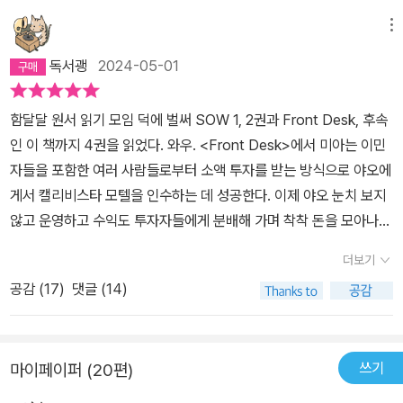
메뉴
독서괭
2024-05-01
함달달 원서 읽기 모임 덕에 벌써 SOW 1, 2권과 Front Desk, 후속
인 이 책까지 4권을 읽었다. 와우. <Front Desk>에서 미아는 이민
자들을 포함한 여러 사람들로부터 소액 투자를 받는 방식으로 야오에
게서 캘리비스타 모텔을 인수하는 데 성공한다. 이제 야오 눈치 보지
않고 운영하고 수익도 투자자들에게 분배해 가며 착착 돈을 모아나가
면 될 줄 알았는데.. 이번 <Three Keys>에서 미아는 'Prop 187'이
더보기
라는 문제에 부딪친다. Prop이 뭔고, 하니 주민발의안인 모양. 캘리
공감 (
17
)
댓글 (14)
포니아 주에서 주 정부가 운영하는 시민권 심사 시스템을 구축하고
불법 이민자들이 비응급 의료, 공교육 및 기타 서비스를 사용하는 것
을 금지하기 위한 1994년 투표 계획이다(위키피디아 참조). 이 투표
쓰기
마이페이퍼 (20편)
계획이 발표되자 지역이 들끓기 시작한다. 불법 이민자인 아이들이
학교에서 쫓겨날 상황을 마주하면서 미아는 분개하는데, 절친인 루페