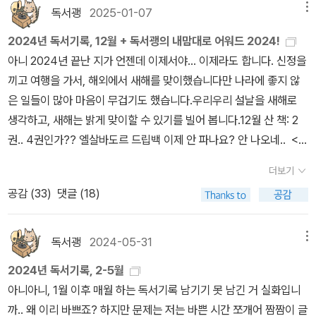
독서괭
2025-01-07
메뉴
가족이 불법이민자라는 사실을 알게 되고, Prop 187의 통과를 막기
위해 궁리하게 된다. Prop 187은 불법이민자들, 아니 이민자들 전
2024년 독서기록, 12월 + 독서괭의 내맘대로 어워드 2024!
체, 아니 더 나아가 비백인 전체에 대한 혐오와 경계의 기운을 내뿜고,
아니 2024년 끝난 지가 언젠데 이제서야... 이제라도 합니다. 신정을
미아가 모텔 간판에 내건 'Immigrants Welcome' 사인은 이민자들
끼고 여행을 가서, 해외에서 새해를 맞이했습니다만 나라에 좋지 않
에게는 환영을, 반대자들에게는 거부를 당한다. 저 사인 때문에 문제
은 일들이 많아 마음이 무겁기도 했습니다.우리우리 설날을 새해로
가 생기니 그만 내리는 게 어떠냐는 경찰의 제안에 미아는 그를 똑바
생각하고, 새해는 밝게 맞이할 수 있기를 빌어 봅니다.12월 산 책: 2
로 쳐다보며 이렇게 말한다.'We're not asking for trouble. We're
권.. 4권인가?? 엘살바도르 드립백 이제 안 파나요? 안 나오네.. <어
asking for kindness.' 크... 미아 멋져. 너 11살 맞니? 루페의 어머
떤 어른>은 애정하는 김소영 작가님 신간. 100자평만 쓰고 리뷰를
더보기
니가 할머니 장례 때문에 멕시코에 간 뒤 돌아오지 못하고, 루페의 아
못 썼네.. 너무 좋으면 잘 정리해서 쓰려고 욕심 부리다가 아예 못 쓰
버지는 엄마를 찾으러 갔다가 감옥에 갇히고 만다. 이제 미아는 루페
공감 (
33
)
댓글 (18)
는 사태가 발생 ㅜㅜ <한강 스페셜 에디션> 에는 '작별하지 않는다',
의 아버지 조세를 구하기 위해 서명운동을 하고 변호사를 구하는 등,
'흰', '검은 사슴'이 모여 있습니다. 가장 얇은 '흰'만 일단 읽음. 표지 깔
캘리비스타 모텔의 위클리들과 함께 노력한다.미아의 새로운 학년의
끔하니 예뻐서 소장용으로 좋음. 예외: 아이들 책 <해피버쓰데이>는
독서괭
2024-05-31
메뉴
시작에 찬물을 끼얹는 인종차별 언행을 했던 담임쌤 덕분에 미아의
명불허전 우리 백희나 작가님의 신간! 역시 좋아요. <쪼꼬미 동물병
2024년 독서기록, 2-5월
글쓰기가 성장하는 과정을 지켜보는 것도 중요한 줄거리.또 하나, 야
원 1> 이건 원래 영상으로 있는 건데 책으로 만들었나 봄. 첫째가 서
아니아니, 1월 이후 매월 하는 독서기록 남기기 못 남긴 거 실화입니
오의 아들인 제이슨과의 갈등도 생각해볼 거리를 던져준다. 제이슨과
점에서 보고 사달라고 해서(포장되어 있어 읽을 수 없었음) 샀는데 매
까.. 왜 이리 바쁘죠? 하지만 문제는 저는 바쁜 시간 쪼개어 짬짬이 글
의 문제로 고민하는 미아에게 행크가 알려준 우정의 'Three Key