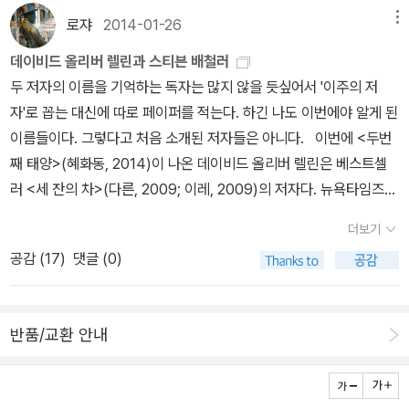
로쟈
2014-01-26
메뉴
데이비드 올리버 렐린과 스티븐 배철러
두 저자의 이름을 기억하는 독자는 많지 않을 듯싶어서 '이주의 저
자'로 꼽는 대신에 따로 페이퍼를 적는다. 하긴 나도 이번에야 알게 된
이름들이다. 그렇다고 처음 소개된 저자들은 아니다. 이번에 <두번
째 태양>(혜화동, 2014)이 나온 데이비드 올리버 렐린은 베스트셀
러 <세 잔의 차>(다른, 2009; 이레, 2009)의 저자다. 뉴욕타임즈의
82주 베스트셀러 1위를 차지했다는 전설적인 책인데, 어찌된 영문인
더보기
지 국내에선 두 곳에서 거의 동시에 책이 나왔다가 지금은 절판된 상
공감 (
17
)
댓글 (0)
태다. 저작권에 문제가 있었던 게 아닌가 싶다. 여하튼 그래서 국내
에서는 존재감이 없는 저자가 됐는데, 미국식 베스트셀러를 어떻게
써야 하는지 궁금한 독자라면 <두번째 태양>도 읽어볼 만하다. 무엇
반품/교환 안내
보다 감동이 핵심이다.'세상에서 가장 아름다운 수술'. 히말라야 백내
장 프로젝트(HCP) 의사들의 시력 회복 수술을 일컫는 말이다. 현재
전 세계적으로 1억이 넘는 사람들이 낙후된 환경 탓에 앞을 보지 못하