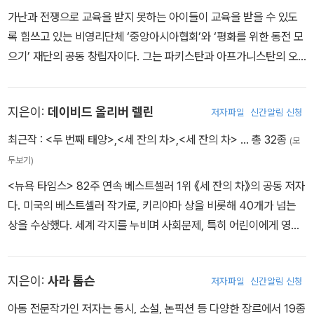
가난과 전쟁으로 교육을 받지 못하는 아이들이 교육을 받을 수 있도
록 힘쓰고 있는 비영리단체 ‘중앙아시아협회’와 ‘평화를 위한 동전 모
으기’ 재단의 공동 창립자이다. 그는 파키스탄과 아프가니스탄의 오
지와 위험지역에서 78개 이상의 학교를 설립하여 과거에 교육을 받
지 못한 2만 8천 명 이상의 아이들에게 교육을 받을 기회를 제공하였
지은이:
데이비드 올리버 렐린
저자파일
신간알림 신청
다. 이 일을 시작하기 전에 간호사였던 저자는 여동생의 죽음을 추모
하기 위해 K2봉을 오르지만 실패하고 탈진 상태에서 코르페라는 마
최근작 :
<두 번째 태양>
,
<세 잔의 차>
,
<세 잔의 차>
… 총 32종
(모
을로 오게 되면서 그의 인생은 완전히 바뀌게 된다. 이곳에서 극진한
두보기)
간호를 받고 건강을 회복한 저자는 이에 대한 보답으로 이 마을에 학
<뉴욕 타임스> 82주 연속 베스트셀러 1위 《세 잔의 차》의 공동 저자
교를 지어주겠다고 결심한다. 하지만 학교를 짓는 일은 쉽지가 않았
다. 미국의 베스트셀러 작가로, 키리야마 상을 비롯해 40개가 넘는
다. 기부금을 마련하기 위한 고생은 물론이고, 학교를 짓는 과정에서
상을 수상했다. 세계 각지를 누비며 사회문제, 특히 어린이에게 영향
아프가니스탄의 탈레반 무장 게릴라들에게 납치되어 8일 동안 감금
을 미치는 이슈를 집중적으로 다루어왔다. <퍼레이드 매거진Parade
되기도 하고, 군벌들 간에 총격전이 벌어지는 곳에 들어가기도 했다.
Magazine>, <스키 매거진Skiing Magazine> 등 여러 잡지에 기
또한 알카에다가 9.11 테러 공격을 한 직후, 저자와 같은 나라 사람인
지은이:
사라 톰슨
저자파일
신간알림 신청
고했다. 《두 번째 태양》은 그의 유작이다.
미국인들은 저자가 무슬림 아이들을 돕는 것을 알고서 국가의 배신자
아동 전문작가인 저자는 동시, 소설, 논픽션 등 다양한 장르에서 19종
라고 증오에 찬 비난을 퍼부었다. 심지어 이로 인해 저자는 죽음의 위