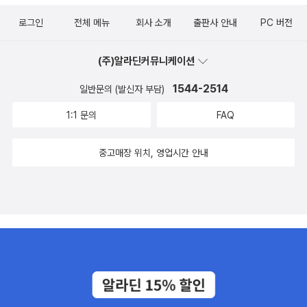
고, 그 대다수는 기본적인 의료마저 제공받지 못하는 실정이다. 히말
로그인
전체 메뉴
회사 소개
출판사 안내
PC 버전
라야 백내장 프로젝트는 이렇게 보지 못해 병원을 찾지도 못하는 사
람들을 직접 찾아가 맑은 눈을 되찾아주고 있다. <두 번째 태양>은
(주)알라딘커뮤니케이션
이 기적의 프로젝트를 이끌고 있는 두 의사의 이야기다. 가난한 히말
라야 산골에서 자란 네팔인 의사와 하버드 의대 출신의 미국인 의사.
1544-2514
일반문의 (발신자 부담)
마주치기조차 힘들 것 같은 두 사람은 어떻게 하나의 목표를 위해 힘
1:1 문의
FAQ
을 모았을까? 히말라야의 작은 마을에서 시작된 그들의 활동은 어떻
게 수백만 시각장애인들에게 새 빛을 선사한 거대한 프로젝트가 되었
중고매장 위치, 영업시간 안내
을까? 그리고 다시 세상을 보게 된 사람들의 삶은 어떻게 바뀌었을
까?TED 강연에도 나올 법한 감동 사례다. 한국 독자들까지 움직일
수 있을지는 모르겠지만... 그리고 스티븐 배철러. <어느 불교무신론
자의 고백>(궁리, 2014)이 이번에 나왔다. '환생과 업의 교리를 거부
하며 인간 붓다의 삶을 다시 그려낸 어느 불교도의 이야기'가 부제. 소
개는 이렇다.<붓다는 없다> <선과 악의 얼굴>을 통해 붓다의 가르침
에 대해 심오하고도 세속적인 접근을 통해 다양한 논쟁거리를 제공해
온 저자의 신작. 한때 승려였고 이제는 재가불자이자 수행자로서 불