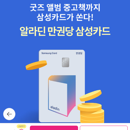
교와 붓다에 대해 늘 탁월하고 대담한 발언을 해온 그가 이 책에서는
역사적 붓다의 초상을 새롭게 그려내고 있다. 배철러는 붓다 사후 그
제자들이 편찬한 중요한 불교 설법 모음집인 팔리 경전을 근거로 근
본적으로 새로운 방식으로 삶을 바라본 인간 붓다를 우리에게 보여준
다. 사실 이런 정도의 소개로는 마음이 움직이지 않는데, 크리스토퍼
히친스의 추천사가 눈에 띄었다. '일반적으로 받아들여지는 진실과
맹목적인 믿음은 오늘날 많은 분야에서 윤리적이고 과학적인 인본주
의에 자리를 내어주고 있고, 여기에 우리의 유일한 진짜 희망이 자리
하고 있다. 이 솔직하고 진지한 자기 성찰과 비평적이고 철저한 검토
를 담은 책에서 스티븐 배철러는 이런 많은 분야에 불교의 세계를 더
하고 있다.” 불교적 성찰을 담음 책들을 좋아하는 독자라면 반길 만
한 책이다... 14. 01. 26.
뒤로가
기
보관함담기
선물하기