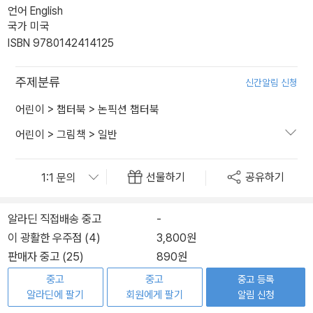
언어 English
국가 미국
ISBN 9780142414125
주제분류
신간알림 신청
어린이
>
챕터북
>
논픽션 챕터북
어린이
>
그림책
>
일반
선물하기
공유하기
알라딘 직접배송 중고
-
이 광활한 우주점 (4)
3,800원
판매자 중고 (25)
890원
중고
중고
중고 등록
알라딘에 팔기
회원에게 팔기
알림 신청