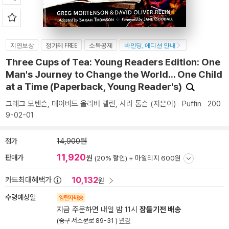
지연보상
정가제 FREE
소득공제
바인딩, 에디션 안내
Three Cups of Tea: Young Readers Edition: One
Man's Journey to Change the World... One Child
at a Time (Paperback, Young Reader's)
그레그 모텐슨
,
데이비드 올리버 렐린
,
사라 톰슨
(지은이)
Puffin
200
9-02-01
정가
14,900원
11,920
판매가
원
(20% 할인) +
마일리지 600원
10,132
카드최대혜택가
원
수령예상일
양탄자배송
지금 주문하면 내일 밤 11시
잠들기전 배송
(중구 서소문로 89-31 )
변경