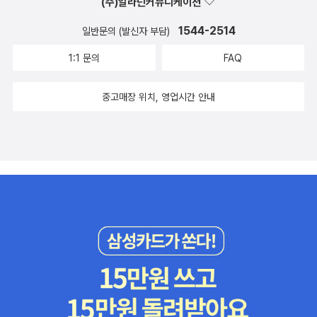
(주)알라딘커뮤니케이션
1544-2514
일반문의 (발신자 부담)
1:1 문의
FAQ
중고매장 위치, 영업시간 안내