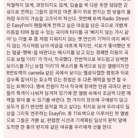
처절하지 않게, 과장되지도 않게, 입술을 꾹 다문 듯한 덤덤한 감
성으로 전하는 그들의 음악은 마른 종이 위로 번지는 한 방울의 물
처럼 우리의 가슴을 고즈넉히 적신다. 첫번째 트랙 Radio Street
은 EasyFm이 팬들에게 전하고 싶은 마음을 담은 곡으로 가볍게
리듬을 타며 들을 수 있는 곡이며 타이틀 곡 '빠지지 않는 가시 같
아' 는 이별 후 좀 처럼 지워지지 않는 옛 연인의 기억이 마치 빠지
지 않는 가시처럼 남아 마음을 아프게 하지만, 서로가 좋아했던 웃
는 얼굴-행복-을 바란다는 메시지를 담고 있는 경쾌한 리듬의 곡
으로 보컬 '이리' 가 작사, 작곡했다. 전반적으로 부드럽고 담백한
보이스를 지닌 보컬 '이리'의 목소리를 특색으로 담은 앨범이지만
8번트랙의 camelia 같은 곡에서 보이는 멜로딕컬한 랩핑과 뒤로
갈수록 짙어지는 호소력 있는 창법은 또 다른 매력을 발견 할 수
있는 트랙이다. 맴버 전원이 작사 작곡에 참여한 만큼 곡마다 본인
들의 특색이 나눠져 담겨져 있기에 한 앨범 속에서 조금씩 다른 매
력을 찾아 볼 수 있기를 바란다. 한 가지의 장르에 구애받지 않고
모두가 듣기 편안한 음악을 하고 싶다는 취지로 모여 우리네의 일
상을 그리듯 연주하는 EsayFm. 총 11트랙으로 이루어진 첫 앨범
으로 그들은 가뿐 삶, 편협한 시선과 기계화된 일상의 문턱 앞에
도착한 한 통의 편지와 같은 여유를 우리에게 선물 한다.