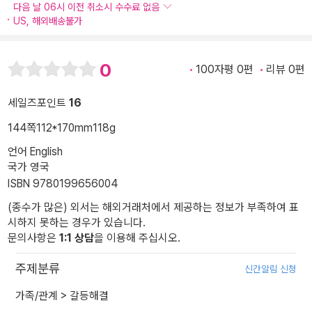
다음 날 06시 이전 취소시 수수료 없음
US, 해외배송불가
0
100자평 0편
리뷰 0편
세일즈포인트
16
144쪽
112*170mm
118g
언어 English
국가 영국
ISBN 9780199656004
(종수가 많은) 외서는 해외거래처에서 제공하는 정보가 부족하여 표
시하지 못하는 경우가 있습니다.
문의사항은
1:1 상담
을 이용해 주십시오.
주제분류
신간알림 신청
가족/관계
>
갈등해결