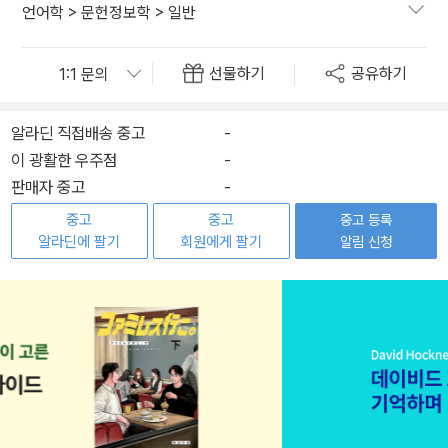
언어학
>
문헌정보학
>
일반
선물하기
공유하기
알라딘 직접배송 중고
-
이 광활한 우주점
-
판매자 중고
-
중고
중고
중고 등록
알라딘에 팔기
회원에게 팔기
알림 신청