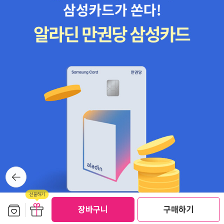
뒤로가
기
보관함담기
선물하기
선물하기
장바구니
구매하기