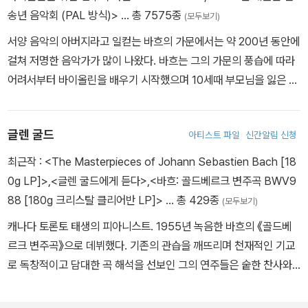
송년 음악회 (PAL 방식)>
… 총 7575종
(모두보기)
서양 음악의 아버지라고 일컫는 바흐의 가문에서는 약 200년 동안에
걸쳐 저명한 음악가가 많이 나왔다. 바흐는 그의 가문의 풍습에 따라
어려서부터 바이올린을 배우기 시작했으며 10세때 부모님을 잃은 그
는 오르가니스트인 형의 집에서 지내면서 클라비어를 배웠다. 그가
활약한 시기는 바이마르 궁정의 약 10년간이며 괴텐 궁정 악장으로
글렌 굴드
아티스트 파일
신간알림 신청
서 실내악과 오케스트라를 위한 곡, 독주곡등을 썼다. 이후 1723년부
터 27년간의 라이프치히 시대를 거치게 되는데 이 시기는 매우 활발
최근작 :
<The Masterpieces of Johann Sebastien Bach [18
한 창작의 시기였다. 칸타타, 오라토리오, 파시온 등의 대작과 여러 오
0g LP]>
,
<글렌 굴드에게 듣다>
,
<바흐: 골드베르크 변주곡 BWV9
르간 곡들을 쓴 시기였다. 바흐는 프로테스탄트이며 독실한 신자였는
88 [180g 크리스탈 클리어반 LP]>
… 총 429종
(모두보기)
데 음악으로서 신에게 봉사하는 데 생애를 바쳤다고 할 수 있다. 그의
캐나다 토론토 태생의 피아니스트. 1955년 녹음한 바흐의 《골드베
작품에서는 풍부한 멜로디와 절묘한 대위법의 취급에 의해 한없는 아
르크 변주곡》으로 데뷔했다. 기존의 관습을 깨뜨리며 천재적인 기교
름다움이 나타나고 있으며 그 기교의 밑바닥에는 종교적 신념이 깃들
로 독창적이고 담대한 곡 해석을 선보인 그의 연주들은 숱한 찬사와
어 있었다. 대위법의 작법에 기반을 두고 있으면서도 화성적 수법을
논란을 동시에 불러왔다. 기이한 무대 매너와 은둔자 같은 삶 또한 세
가미시켜 이후 많은 작곡가들에게 영향을 주었다. 바흐는 음악 역사
간의 화젯거리였다. 1964년 서른둘의 나이에 공개 연주회 무대에서