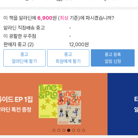
이 책을 알라딘에
6,900
원 (
최상
기준)에 파시겠습니까?
알라딘 직접배송 중고
-
이 광활한 우주점
-
판매자 중고 (2)
12,000원
중고
중고
중고 등록
알라딘에 팔기
회원에게 팔기
알림 신청