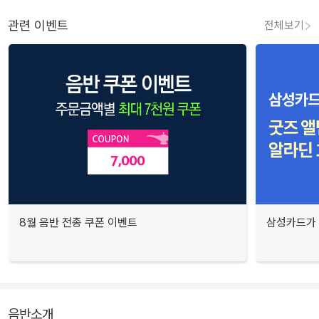
관련 이벤트
전체보기
8월 음반 전종 쿠폰 이벤트
삼성카드가 
음반소개