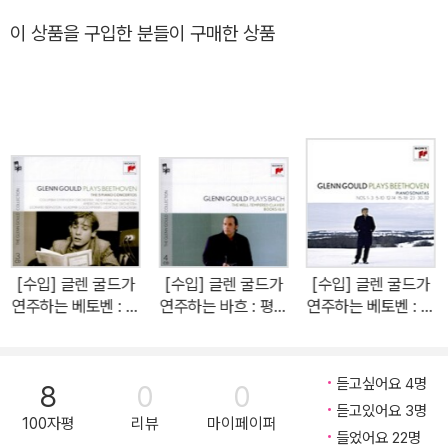
상 높은 가치를 지니고 있다고 평가받는 28곡의 평균을 클라비어 곡
의 은퇴를 선언했으며, 이후에는 스튜디오 녹음과 방송 프로그램 제
이 상품을 구입한 분들이 구매한 상품
집을 비롯하여 대 미사곡, 마태 수난곡, 토카타 d단조 오르간곡, 기악
작에 전념했다. 재치 있고 도발적인 발언과 글쓰기로도 정평이 난 굴
독주곡, 중주곡, 합주곡, 협주곡 등 여러 방면에 많은 작품을 남겼다.
드는 자신의 음반에 붙일 라이너노트를 직접 집필하는가 하면, 여러
매체에 다양한 음악적 문제를 다룬 글을 활발하게 발표하기도 했다.
[수입] 글렌 굴드가
[수입] 글렌 굴드가
[수입] 글렌 굴드가
연주하는 베토벤 : 피
연주하는 바흐 : 평균
연주하는 베토벤 : 피
아노 협주곡 1-5번
율 전집 1, 2권 BWV
아노 소나타 1-3, 5-
[3CD]
846-893 [4CD]
10, 12-14, 15-18,
23, 30-32번 [6C
듣고싶어요 4명
8
0
0
D]
듣고있어요 3명
100자평
리뷰
마이페이퍼
들었어요 22명