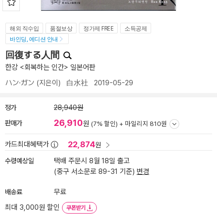
해외 직수입
품절보상
정가제 FREE
소득공제
바인딩, 에디션 안내
回復する人間
한강 <회복하는 인간> 일본어판
ハン·ガン
(지은이)
白水社
2019-05-29
정가
28,940원
26,910
판매가
원
(7% 할인) +
마일리지 810원
22,874
카드최대혜택가
원
수령예상일
택배 주문시 8월 18일 출고
(중구 서소문로 89-31 기준)
변경
배송료
무료
최대 3,000원 할인
쿠폰받기