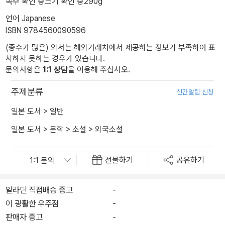
쪽수 확인 중
크기 확인 중
290g
언어 Japanese
ISBN 9784560090596
(종수가 많은) 외서는 해외거래처에서 제공하는 정보가 부족하여 표
시하지 못하는 경우가 있습니다.
문의사항은
1:1 상담
을 이용해 주십시오.
주제분류
신간알림 신청
일본 도서
>
일반
일본 도서
>
문학
>
소설
>
외국소설
선물하기
공유하기
알라딘 직접배송 중고
-
이 광활한 우주점
-
판매자 중고
-