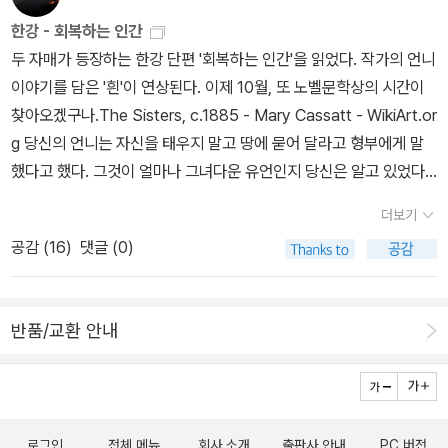
한강 - 회복하는 인간
두 자매가 등장하는 한강 단편 '회복하는 인간'을 읽었다. 작가의 언니
이야기를 담은 '흰'이 연상된다. 이제 10월, 또 노벨문학상의 시간이
찾아오겠구나.The Sisters, c.1885 - Mary Cassatt - WikiArt.or
g 당신의 언니는 자신을 태우지 말고 땅에 묻어 달라고 형부에게 말
했다고 했다. 그것이 얼마나 그녀다운 유언인지 당신은 알고 있었다.
어린 시절, 죽었던 사람이 관 속에서 되살아나는 허술한 리얼리티 드
더보기
라마를 텔레비전으로 보며 그녀는 당신에게 소곤소곤 말한 적이 있었
공감 (
16
)
댓글 (0)
다. 세상에, 얼마나 다행이니? 화장해 버렸음 저 사람 어쩔 뻔했니?
반품/교환 안내
로그인
전체 메뉴
회사 소개
출판사 안내
PC 버전