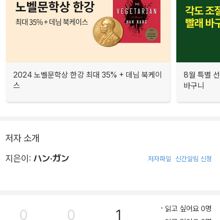
2024 노벨문학상 한강 최대 35% + 데님 북케이
8월 특별 선
스
바구니
저자 소개
지은이:
ハン·ガン
저자파일
신간알림 신청
읽고 싶어요 0명
0
0
1