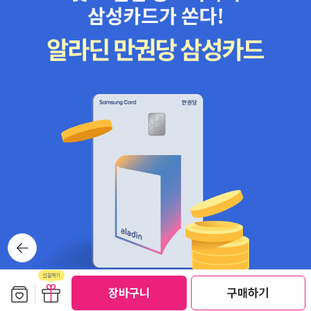
뒤로가
기
보관함담기
선물하기
선물하기
장바구니
구매하기