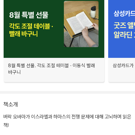
8월 특별 선물. 각도 조절 테이블 · 이동식 빨래
삼성카드가 
바구니
책소개
버락 오바마가 이스라엘과 하마스의 전쟁 문제에 대해 고뇌하며 읽은
책!