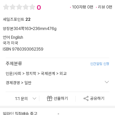
0
100자평 0편
리뷰 0편
세일즈포인트
22
양장본
304쪽
163*236mm
476g
언어 English
국가 미국
ISBN 9780393062359
주제분류
신간알림 신청
인문/사회
>
정치학
>
국제관계
>
외교
경제경영
>
일반
선물하기
공유하기
알라딘 직접배송 중고
-