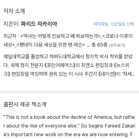
저자 소개
지은이:
파리드 자카리아
저자파일
신간알림 신청
최근작 :
<역사는 어떻게 진보하고 왜 퇴보하는가>
,
<코로나 이후의
세상>
,
<팬데믹 다음 세상을 위한 텐 레슨>
… 총 65종
(모두보기)
예일대학교를 졸업하고 하버드대학교에서 정치학 박사 학위를 받았
다. 국제 정치 전문지 《포린어페어스》의 최연소 편집장과 《뉴스위
크》 편집장을 역임하며 권위 있는 미 시사 주간지 《네이션》이 '차세
대 키신저'로 지목할 만큼 국제 정치에 대한 탁월한 안목으로 주목받
았다. 21세기에 가장 중요한 외교 정책 자문가 가운데 한 명으로 꼽히
며, 현재 CNN의 간판 국제 정세 프로그램인 〈파리드 자카리아 GP
출판사 제공 책소개
S〉를 진행하고 있다. 저서로 《팬데믹 다음 세상을 위한 텐 레슨》 《하
"This is not a book about the decline of America, but rathe
버드 학생들은 더 이상 인문학을 공부하지 않는다》 《흔들리는 세계의
r about the rise of everyone else." So begins Fareed Zakari
축》 《자유의 미래》, 《From Wealth to Power(부에서 권력으로)》,
a's important new work on the era we are now entering. F
《The American Encounter(미국과의 조우)》 등이 있으며 공저로