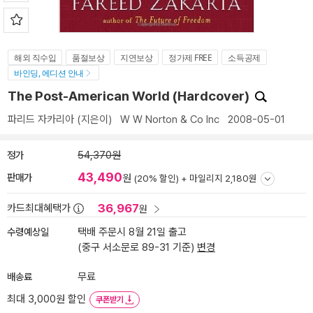
해외 직수입
품절보상
지연보상
정가제 FREE
소득공제
바인딩, 에디션 안내
The Post-American World (Hardcover)
파리드 자카리아
(지은이)
W W Norton & Co Inc
2008-05-01
정가
54,370원
43,490
판매가
원
(20% 할인) +
마일리지 2,180원
36,967
카드최대혜택가
원
수령예상일
택배 주문시 8월 21일 출고
(중구 서소문로 89-31 기준)
변경
배송료
무료
최대 3,000원 할인
쿠폰받기