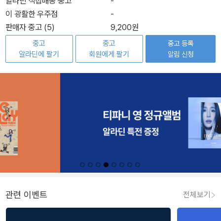
알라딘 직접배송 중고
-
이 광활한 우주점
-
판매자 중고 (5)
9,200원
중고
중고
중고 등록
알라딘에 팔기
회원에게 팔기
알림 신청
관련 이벤트
전체보기