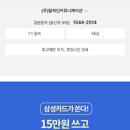
도 헀고확실히 흥겨웠다 07. Bohemian Rhapsody 5:55이 영화
(주)알라딘커뮤니케이션
의 제목이기도 한 동명의 곡5분 55초 풀 버전 곡이다...물론 영화에
서는 짧게 나왔지만... 그래도 ost에서라도풀 버전으로 만나니 반갑
1544-2514
일반문의 (발신자 부담)
고 그렇다 08. Now I'm Here (Live At Hammersmith Odeon)이
1:1 문의
FAQ
곡 역시 라이브 버전으로 만날수 있는곡인 가운데 괜찮은 곡이라는
생각을들으면서 알수 있게 해주었다 09. Crazy Little Thing Calle
중고매장 위치, 영업시간 안내
d Love이 곡 역시 여러 cf를 통해 접헀던 곡이었던가운데 이렇게 풀
버전을 영화와 ost를 통해서만나니 반가운 곡이긴 헀다멜로디가 흥
겹긴 해쏙 그럤다 10. Love Of My Life (Rock In Rio)그동안 들
었던 흥겨운 곡과는 다르게 잔잔하고애절함이 담긴 곡인 가운데 떼창
을 만날수 있다는것이 11. We Will Rock You (Movie Mix)우리가
스포츠 종목에서 많이 만날수 있는 대표적인 곡의탄생과정이 이 영화
에 나온 가운데 영화 버전으로 믹스되어서ost에 실린 것이 나름 괜찮
긴 했고영화에 이렇게 만나서 더 반가운 곡이 아닐까 싶다... 12. Ano
ther One Bites The Dust영화에 수록된 곡으로써 강렬한 멜로디
와머큐리의 보컬이 나름 잘 어우러지는 곡이 아닐까싶다... 13. I Wa