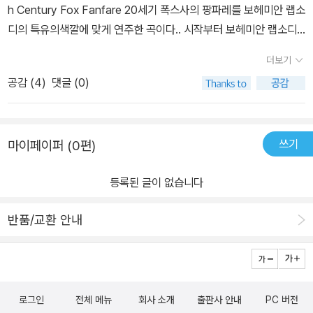
h Century Fox Fanfare 20세기 폭스사의 팡파레를 보헤미안 랩소
디의 특유의색깔에 맞게 연주한 곡이다.. 시작부터 보헤미안 랩소디
만의개성을 잘 보여준듯02. Somebody To Love영화 시작 부분
더보기
에 나오는 곡이다...광고등으로도 들은 곡이긴 헀지만 이렇게 영화를
공감 (
4
)
댓글 (0)
통해 다시 접하고 ost로 만나니이곡의 매력을 다시금 느낄수 있게 되
는 것 같다 03. Doing All Right... revisited (Performed by Smil
e)퀸이 결성되기전 스마일이라는 그룹에서 부른 노래로써영화에도
쓰기
마이페이퍼 (0편)
나오는 노래이긴 하다...무언가 구슬프(?)다는 느낌이 드는 건 뭔지...
04. Keep Yourself Alive (Live At The Rainbow)영화에도 수록
등록된 글이 없습니다
된 곡으로써 라이브 버전이 이 ost 앨범에 수록되었다시작부분부터
무언가 강렬한 신남을 느낄수 있게 해주었고 머큐리의 보컬 역시 강
반품/교환 안내
렬한 무언가를 느낄수 있었던 곡이 아닐까 싶다 05. Killer Queen영
화에는 짧게 수록된 곡으로써 약간 끈적거리는듯하면서도 묘한 느낌
을 ost를 통해 만날수 있긴 헀다멜로디때문에 그런건지 몰라도... 0
6. Fat Bottomed Girls (Live In Paris)이 곡 역시 라이브 버전이
로그인
전체 메뉴
회사 소개
출판사 안내
PC 버전
곡에 실린 가운데...영화에서 본 느낌을 이렇게 ost에 만나니 반갑기