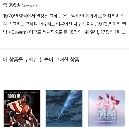
총 398종
(모두보기)
1970년 영국에서 결성된 그룹 퀸은 브라이언 메이와 로저 테일러 존
디콘 그리고 프레디 머큐리로 이루어진 락 밴드이다. 1973년 데뷔 앨
범 <Queen> 이후로 세계적으로 총 18장의 1위 앨범, 17장의 1위 싱
글, 9장의 1위 DVD를 내며 전설적인 그룹으로 자리잡는다. 1991년
11월 24일 보컬인 프레디 머큐리가 에이즈로 인한 폐렴으로 사망을
하였지만 그 이후에도 꾸준한 추모공연과 베스트 앨범 등의 발매와
이 상품을 구입한 분들이 구매한 상품
그로인한 인기는 현재진행형이다. 주요 음반으로는 <Queen>, <A
Night at the Opera>, <A Kind of Magic>, <Innuendo> 등이
있다.