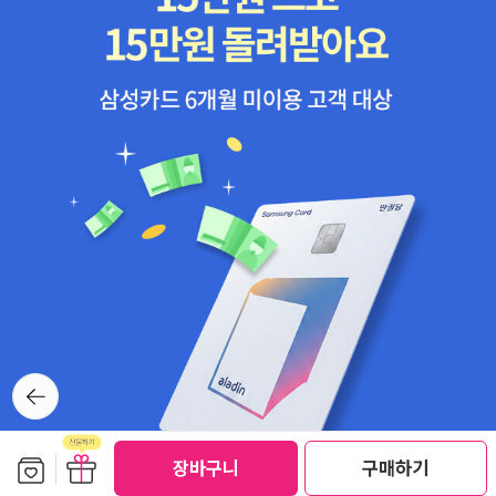
는 판타지 어드벤쳐 성장동화예요.^^ 초자연적인 현상들이 있어서
미스터리로 분류할까?하다가 판타지소설로 분류했어요. 그다지 매력
적이지는 않았습니다. 귀여운 몰리문 시리즈. 올해 5권이 출판되었
던데, 평소대로라면 구입해서 읽었을테지만 책장에 쌓인 책들을 보며
4권 기증하고 5권은 도서관에서 구입해달라고 말해보려고요.^
^;; 귀여운 책들. 로맨스로 분류할까? 살짝 고민했지만, 설레이는
로맨스보다 초자연적인 능력이 더 돋보여 판타지로 분류했어요. 솔직
히 주인공 소녀가 좀 마음에 들지 않아서 다음 시리즈도 읽을지 살짝
고민됩니다. SF소설/ 공상과학 (23권) 재미있게 읽은 SF소설들.
너무 재미있게 읽어서 리뷰쓰기 불편한 책들. 판타지로 분류해야
할지, 로맨스로 분류해야할지, 액션 스릴러로 분류해야할지 고민되게
만든 책들이예요. 그래도 공상과학에 좀더 가까운듯합니다. 3권으
로 분권되어 경악하게 했지만, 스티븐 킹의 책이 워낙 길다보니 이해
뒤로가
기
되긴해요. 그나마 가볍고 재미있어서 용서해주었습니다.^^ 예상치
못하게 재미있게 읽은책이예요. 솔직히 2권 분권되었다고 하지만, 스
보관함담기
선물하기
장바구니
구매하기
티븐킹 책의 분권을 생각하면 최소 3권에서 4권으로 분권되었을 책