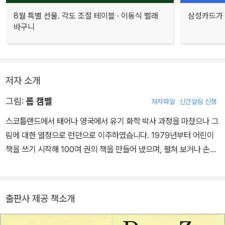
8월 특별 선물. 각도 조절 테이블 · 이동식 빨래
삼성카드가 
바구니
저자 소개
그림:
롭 캠벨
저자파일
신간알림 신청
스코틀랜드에서 태어나 영국에서 유기 화학 박사 과정을 마쳤으나 그
림에 대한 열정으로 런던으로 이주하였습니다. 1979년부터 어린이
책을 쓰기 시작해 100여 권의 책을 만들어 냈으며, 펼쳐 보거나 손으
로 만져 볼 수 있는 책 등 새로운 방법을 도입하여 재미를 더했습니다.
밝고 깔끔한 그림에 단순한 내용을 담는 것이 Rod Campbell의 특
징입니다. 작품으로는 'My Pop-Up Garden Friends', 'Flying Thi
출판사 제공 책소개
ngs', 'Little Bird' 등이 있으며 현재 프랑스에서 살고 있습니다.