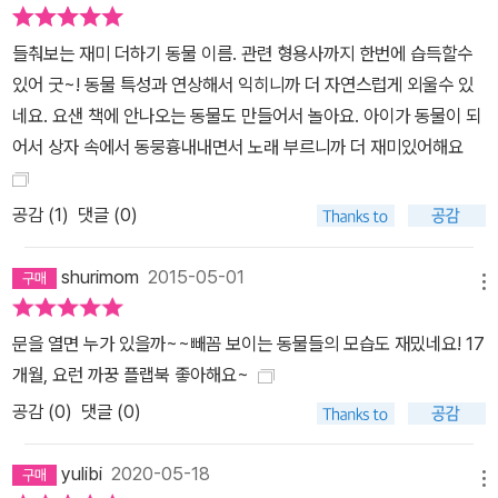
들춰보는 재미 더하기 동물 이름. 관련 형용사까지 한번에 습득할수
있어 굿~! 동물 특성과 연상해서 익히니까 더 자연스럽게 외울수 있
네요. 요샌 책에 안나오는 동물도 만들어서 놀아요. 아이가 동물이 되
어서 상자 속에서 동뭉흉내내면서 노래 부르니까 더 재미있어해요
공감 (
1
)
댓글 (0)
shurimom
2015-05-01
메뉴
문을 열면 누가 있을까~~빼꼼 보이는 동물들의 모습도 재밌네요! 17
개월, 요런 까꿍 플랩북 좋아해요~
공감 (
0
)
댓글 (0)
yulibi
2020-05-18
메뉴