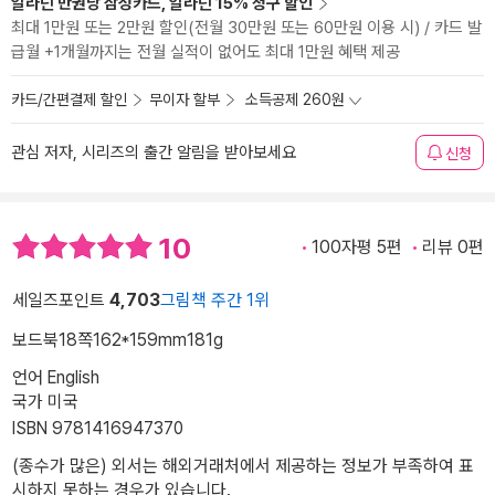
알라딘 만권당 삼성카드, 알라딘 15% 청구 할인
최대 1만원 또는 2만원 할인(전월 30만원 또는 60만원 이용 시) / 카드 발
급월 +1개월까지는 전월 실적이 없어도 최대 1만원 혜택 제공
카드/간편결제 할인
무이자 할부
소득공제 260원
관심 저자, 시리즈의 출간 알림을 받아보세요
신청
10
100자평 5편
리뷰 0편
세일즈포인트
4,703
그림책 주간 1위
보드북
18쪽
162*159mm
181g
언어 English
국가 미국
ISBN 9781416947370
(종수가 많은) 외서는 해외거래처에서 제공하는 정보가 부족하여 표
시하지 못하는 경우가 있습니다.