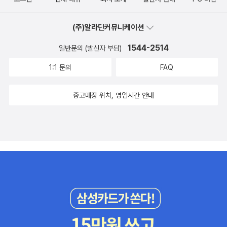
권) 어슐러 르귄의 '서부해안시리즈' 성장문학인데, 원서로 읽으면
더 재미있게 읽지 않았을까?하는 생각이 들었어요. 처음 표지가 너무
(주)알라딘커뮤니케이션
게임 타이틀스러움이 마음에 들지 않았는데, 계속보니 은근히 매력이
있네요. 원서로 읽을까? 번역서로 읽을까 망설였었는데, 도서관에
1544-2514
일반문의 (발신자 부담)
6권까지 있어서 결국 번역서로 읽은책이랍니다. 처음 1권이 가장 재
1:1 문의
FAQ
미있었던것 같아요. 3권까지 읽고 잠시 주춤하고 있습니다. 신화와
미스터리, SF적인 느낌이 드는 책들입니다. 환상적이예요. 실망스
중고매장 위치, 영업시간 안내
러웠던 3권의 책들. 원서와 번역서를 함께 읽은책입니다. 번역서는
'하울의 움직이는 성 1,2'로 되어 있어 분권인줄 알았는데, 시리즈 책
이네요. 원서 제목은 각기 다른데, 영화 덕을 보려는지 제목을 같이 사
용했네요. '트와일라잇'의 외전. 이미 결말을 아는지라 안타까운 마음
에 읽었는데, 구입해서 읽기에는 좀 가격이 나빠요. -.-;; 매니아층 소
장용이랄까? 오래전부터 읽을 계획이었는데, 5권이 출판되어서 올
해 이 시리즈를 완독했네요. 그리스 신화를 현대와 잘 적목해 재해석
해서 탄생환 판타지 세계가 재미있었어요. 신화를 많이 알수록 더 재
미있는 책입니다. 다음시리즈가 기다려지는 책입니다. 제가 좋아하