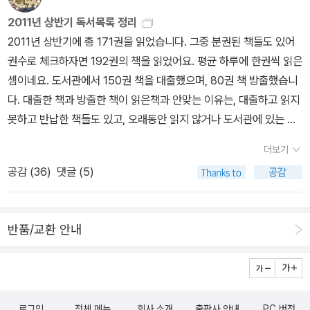
2011년 상반기 독서목록 정리
2011년 상반기에 총 171권을 읽었습니다. 그중 분권된 책들도 있어
권수로 체크하자면 192권의 책을 읽었어요. 평균 하루에 한권씩 읽은
셈이네요. 도서관에서 150권 책을 대출했으며, 80권 책 방출했습니
다. 대출한 책과 방출한 책이 읽은책과 안맞는 이유는, 대출하고 읽지
못하고 반납한 책들도 있고, 오래동안 읽지 않거나 도서관에 있는 책
은 읽지 않고 정리해서랍니다. 읽은책의 50%가 장르소설이었습니
더보기
다. (판타지/SF/추리/미스터리/스릴러/로맨스) 그중 판타지 소설을
공감 (
36
)
댓글 (5)
가장 많이 읽었네요. 일반소설은 약 7%인것을 보면 엄청 편식했습니
다. -.-;; 나라별로는 미국문학과 일본문학이 많았어요. 그중 한국책
은 전체의 1/6 (30권정도)밖에 읽지 못했는데, 일반소설은 6권밖에
반품/교환 안내
안되는 점 반성합니다. (하지만 외국소설도 일반소설은 8권밖에 되지
않아요.^^;;) 외서는 유아도서(10권)를 제외하고 38권 읽었습니다.
일주일에 한권씩 읽은셈이네요. 그런데 대부분 판타지소설이 많았네
요. 상반기에는 행복한 책 읽기를 한것 같습니다. 판타지 (31
로그인
전체 메뉴
회사 소개
출판사 안내
PC 버전