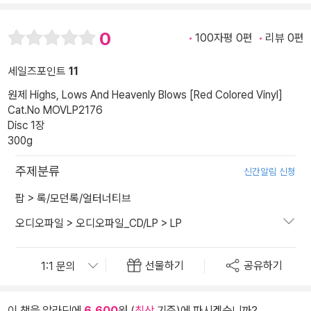
0
100자평 0편
리뷰 0편
세일즈포인트
11
원제 Highs, Lows And Heavenly Blows [Red Colored Vinyl]
Cat.No MOVLP2176
Disc 1장
300g
주제분류
신간알림 신청
팝
>
록/모던록/얼터너티브
오디오파일
>
오디오파일_CD/LP
>
LP
선물하기
공유하기
이 책을 알라딘에
6,600
원 (
최상
기준)에 파시겠습니까?