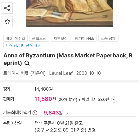
해외 직수입
품절보상
지연보상
정가제 FREE
소득공제
바인딩, 에디션 안내
Anna of Byzantium (Mass Market Paperback, R
eprint)
트레이시 버렛
(지은이)
Laurel Leaf
2000-10-10
정가
14,480원
11,580
판매가
원
(20% 할인) +
마일리지 580원
9,843
카드최대혜택가
원
수령예상일
택배 주문시 8월 21일 출고
(중구 서소문로 89-31 기준)
변경