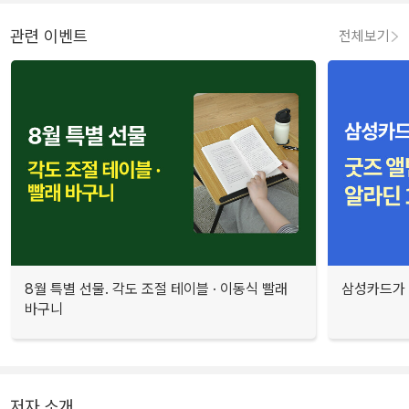
관련 이벤트
전체보기
8월 특별 선물. 각도 조절 테이블 · 이동식 빨래
삼성카드가 
바구니
저자 소개