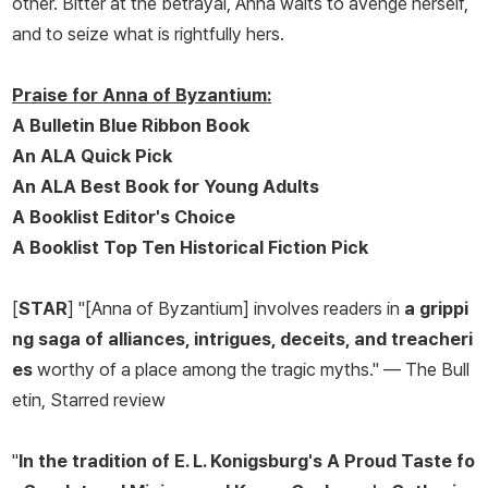
other. Bitter at the betrayal, Anna waits to avenge herself,
and to seize what is rightfully hers.
Praise for
Anna of Byzantium
:
A
Bulletin
Blue Ribbon Book
An ALA Quick Pick
An ALA Best Book for Young Adults
A
Booklist
Editor's Choice
A
Booklist
Top Ten Historical Fiction Pick
[
STAR
] "[
Anna of Byzantium
] involves readers in
a grippi
ng saga of alliances, intrigues, deceits, and treacheri
es
worthy of a place among the tragic myths." —
The Bull
etin
, Starred review
"
In the tradition of E. L. Konigsburg's
A Proud Taste fo