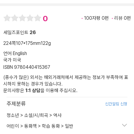
0
100자평 0편
리뷰 0편
세일즈포인트
26
224쪽
107*175mm
122g
언어 English
국가 미국
ISBN 9780440415367
(종수가 많은) 외서는 해외거래처에서 제공하는 정보가 부족하여 표
시하지 못하는 경우가 있습니다.
문의사항은
1:1 상담
을 이용해 주십시오.
주제분류
신간알림 신청
청소년
>
소설/시/희곡
>
역사
어린이
>
동화책
>
학습 동화
>
일반