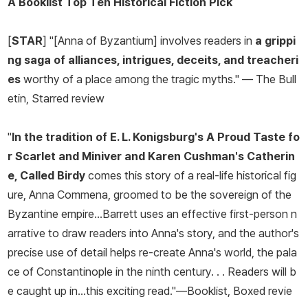
A
Booklist
Top Ten Historical Fiction Pick
[
STAR
] "[
Anna of Byzantium
] involves readers in
a grippi
ng saga of alliances, intrigues, deceits, and treacheri
es
worthy of a place among the tragic myths." —
The Bull
etin
, Starred review
"
In the tradition of E. L. Konigsburg's
A Proud Taste fo
r Scarlet and Miniver
and Karen Cushman's
Catherin
e, Called Birdy
comes this story of a real-life historical fig
ure, Anna Commena, groomed to be the sovereign of the
Byzantine empire…Barrett uses an effective first-person n
arrative to draw readers into Anna's story, and the author's
precise use of detail helps re-create Anna's world, the pala
ce of Constantinople in the ninth century. . . Readers will b
e caught up in…this exciting read."—
Booklist
, Boxed revie