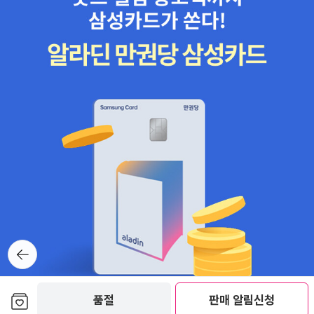
뒤로가
기
보관함담기
품절
판매 알림신청