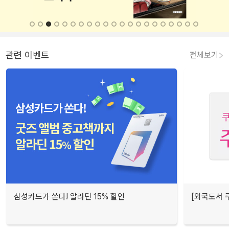
관련 이벤트
전체보기
삼성카드가 쏜다! 알라딘 15% 할인
[외국도서 쿠