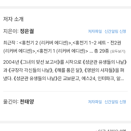
저자 소개
지은이:
정은궐
저자파일
신간알림 신청
최근작 :
<홍천기 2 (리커버 에디션)>
,
<홍천기 1~2 세트 - 전2권
(리커버 에디션)>
,
<홍천기 1 (리커버 에디션)>
… 총 29종
(모두보기)
2004년 《그녀의 맞선 보고서》를 시작으로 《성균관 유생들의 나날》
과 《규장각 각신들의 나날》, 《해를 품은 달》, 《영원의 사자들》을 펴
냈다. 《성균관 유생들의 나날》은 교보문고, 예스24, 인터파크, 알라
딘 베스트셀러 종합 1위를 기록하며 독자들이 뽑은 가장 재미있는 소
설에 선정되기도 했다. 후속작으로 출간된 《규장각 각신들의 나날》
옮긴이:
천태양
저자파일
신간알림 신청
역시 발표와 동시에 베스트셀러 목록에 올랐으며, 현재까지도 꾸준히
‘잘금 4인방’의 열풍을 이어 가고 있다. 《해를 품은 달》은 국내뿐만이
아니라 일본, 중국, 인도네시아, 대만 등 여러 나라에 번역 출판되어
범아시아적 인기를 구가하고 있다. 또한 드라마, 뮤지컬 등으로 재탄