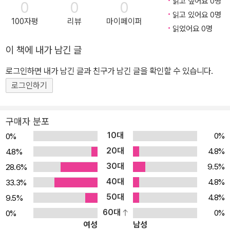
읽고 싶어요 0명
0
0
0
생되기도 하며 다양한 장르로 영역을 확장한 소설이다. 《홍천기》는
읽고 있어요 0명
100자평
리뷰
마이페이퍼
조선 시대 화공 홍천기와 서운관 시일 하람의 애틋한 사랑과 유쾌한
읽었어요 0명
일상을 동시에 그린 역사 로맨스소설로 SBS에서 드라마로 제작되었
이 책에 내가 남긴 글
다. 《영원의 사자들》은 웹툰 작가 나영원과 저승사자 갑1의 죽음을
넘는 아름다운 사랑 이야기로, 사후 세계와 저승사자의 전설을 현대
로그인하면 내가 남긴 글과 친구가 남긴 글을 확인할 수 있습니다.
적인 감각으로 재탄생시켰다.
로그인하기
구매자 분포
10대
0%
0%
20대
4.8%
4.8%
30대
9.5%
28.6%
40대
4.8%
33.3%
50대
4.8%
9.5%
60대
0%
0%
여성
남성