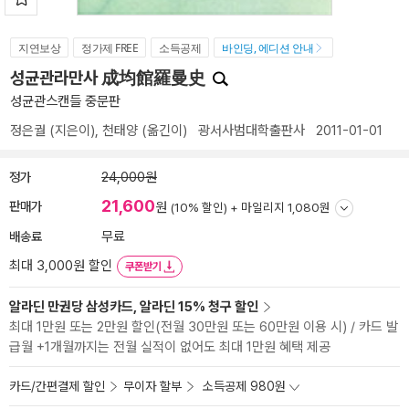
지연보상
정가제 FREE
소득공제
바인딩, 에디션 안내
성균관라만사 成均館羅曼史
성균관스캔들 중문판
정은궐
(지은이),
천태양
(옮긴이)
광서사범대학출판사
2011-01-01
정가
24,000원
21,600
판매가
원
(10% 할인) +
마일리지 1,080원
배송료
무료
최대 3,000원 할인
쿠폰받기
알라딘 만권당 삼성카드, 알라딘 15% 청구 할인
최대 1만원 또는 2만원 할인(전월 30만원 또는 60만원 이용 시) / 카드 발
급월 +1개월까지는 전월 실적이 없어도 최대 1만원 혜택 제공
카드/간편결제 할인
무이자 할부
소득공제 980원