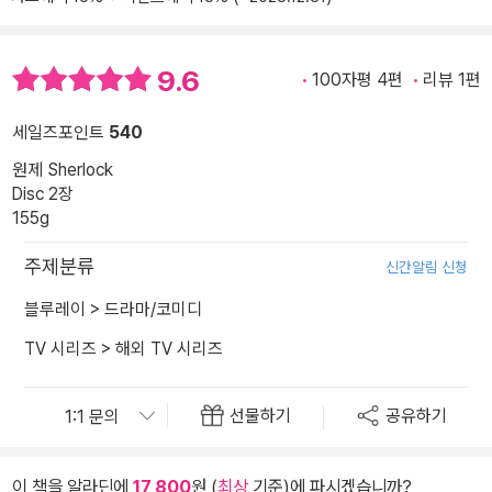
9.6
100자평 4편
리뷰 1편
세일즈포인트
540
원제 Sherlock
Disc 2장
155g
주제분류
신간알림 신청
블루레이
>
드라마/코미디
TV 시리즈
>
해외 TV 시리즈
선물하기
공유하기
이 책을 알라딘에
17,800
원 (
최상
기준)에 파시겠습니까?