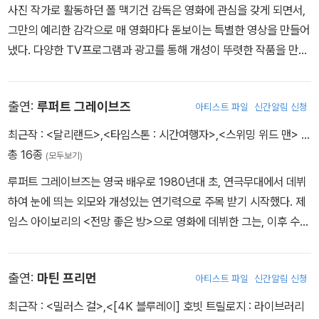
작됐다! 한 미치광이가 인질의 목숨을 담보로 셜록에게 수수께끼를
사진 작가로 활동하던 폴 맥기건 감독은 영화에 관심을 갖게 되면서,
낸다. 20년이나 지난 익사 사건, 피에 젖은 채 버려진 자동차, 분실됐
그만의 예리한 감각으로 매 영화마다 돋보이는 특별한 영상을 만들어
다 발견된 명화.. 인질을 살리려면 이 미궁에 빠진 이 사건들을 주어진
냈다. 다양한 TV프로그램과 광고를 통해 개성이 뚜렷한 작품을 만들
시간 안에 해결해야 한다. 범인의 정체는 누구이며, 왜 이런 게임을 제
어낸 폴 맥기건 감독은 장편 다큐멘터리로 큰 주목을 받았다. 첫 번째
안한 걸까?
장편 영화인 <케미컬 제너레이션(The Acid House)>은 각종 영화
출연:
루퍼트 그레이브즈
아티스트 파일
신간알림 신청
제에서 다양한 상을 수상하기도 했고, 이후 <갱스터 넘버 원>을 연출
하며 세계적으로 인정 받는 스타일리쉬 감독 대열에 합류했다. 또한
최근작 :
<달리랜드>
,
<타임스톤 : 시간여행자>
,
<스위밍 위드 맨>
…
도시의 사랑이야기를 자신만의 스타일로 완성하여 슬픔과 찬란함이
총 16종
(모두보기)
빛났던 <당신이 사랑하는 동안에>와 두뇌로 즐기는 기막힌 반전 영
루퍼트 그레이브즈는 영국 배우로 1980년대 초, 연극무대에서 데뷔
화 <럭키 넘버 슬레븐>까지 최고의 연출력을 보여줬다.
하여 눈에 띄는 외모와 개성있는 연기력으로 주목 받기 시작했다. 제
임스 아이보리의 <전망 좋은 방>으로 영화에 데뷔한 그는, 이후 수많
은 TV시리즈와 연극, 영화에 출연하며 왕성한 활동을 펼치고 있다.
또한 주류 영화 보다는 차별적인 독립영화나 장르영화에서 대담한 연
출연:
마틴 프리먼
아티스트 파일
신간알림 신청
기를 선보이며 ‘제2의 조니 뎁’이라는 명성을 얻었고, 독특하고 개성
넘치는 배우로 자리매김 하고 있다. 또한 ＜Intimate Relations＞
최근작 :
<밀러스 걸>
,
<[4K 블루레이] 호빗 트릴로지 : 라이브러리