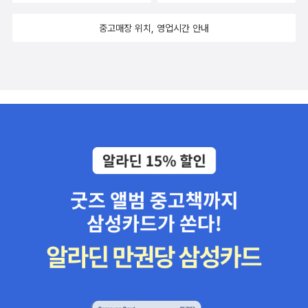
미끄러지는걸 보니.어쩔수 없었다. 그냥 조용히 샀다. ㅡㅜ 난 역시 나
중고매장 위치, 영업시간 안내
꼼수 4인방을 애정하는게 맞다. 하나님 땡큐는 엄마를 위해 산책.
책 집에 많은데 뭐하러 사냐는 엄마의 눈빛을 모른척... 저게 왜 하필
메인에 떠서리. ㅡㅜ 집에 넘치는 요리책에 또 한권 추가. 아..난 정
말.. .요리책 컬렉터 인가.... 자책중. 장바구니 에 보관함이 옆
에 붙었다. 보관함을 눌러보니... 알라딘 직배송 중고를 보여주네? 어
라? 내 보관함에 담긴 놈들중에 알라딘 직배송 중고를 한눈에 보여주
시네.....그래서 지른 아이들 ㅡㅜ 지름신은 언제나 나와 함께하시는
도다..내가 아니라 알라딘과 함께였나 ㅡㅡ (아멘;;;) 지난번에 하
루특가에 엮여서 산 라미만년필. 카키색 샀는데 아주 맘에 든다. 촉이
검은색이어서 약간더 엔틱한 맛이 있다. 요새 아주 사랑하는 아이템.
밀가루만 끊어도 100가지 병을 막을 수 있다..라는 책은 사실 아직
못읽었는데.. 미국인은 왜 비만한가를 읽고나면 잘 읽힐듯 하여 이번
주말 읽을 책으로 꼽아놨다. 유부녀는 주말에 참.. 바쁘다. 해야할
것도 많고. 가야할데도 많고 ...선거날 아침에 선거하고 대전갔닥 천안
찍고 집에 오는 강행군. 그 전주에는 시댁 어른 병문안 그전전주에는