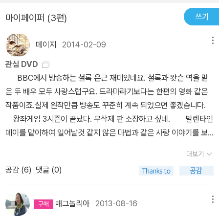
드는 dvd는 블루레이로 간직하는 것이 좋은 선택인 듯 해요.~
쓰기
마이페이퍼 (3편)
데이지
2014-02-09
메뉴
관심 DVD
BBC에서 방송하는 셜록 은근 재미있네요. 셜록과 왓슨 역을 맡
은 두 배우 모두 사랑스럽구요. 드라마라기보다는 한편의 영화 같은
작품이죠.실제 원작만큼 방송도 꾸준히 계속 되었으면 좋겠습니다.
왕좌게임 3시즌이 끝났다. 무삭제 판 소장하고 싶네. 발렌타인
데이를 맡이하여 일어날것 같지 않은 마법과 같은 사랑 이야기를 보
는것도 재미 뱀파이어를 사랑하는 그녀. 사람을 사랑하는 그의 이야
더보기
기도 재미있을듯. 3D와 2D 콤보팩. 고화질로 다시 나온 명작 컬렉
공감 (
6
)
댓글 (0)
션. 오래동안 꾸준히 사랑받은 클래식이지요.
매그놀리아
2013-08-16
메뉴