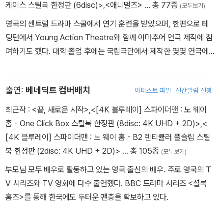
이라는 영화로 1996년 몬트리올 국제 영화제에서 남우주연상을 수
케이스 스틸북 한정판 (6disc)>
,
<애니멀즈>
… 총 77종
(모두보기)
상한 바 있다. 최근작으로는 칼레드 알 하가르의 <룸 투 렌트>, 크리
영국의 센트럴 드라마 스쿨에서 연기 훈련을 받았으며, 한편으로 테
스탄 두가이의 <익스트림 OPS>, 매리 맥귀키언의 <랙 테일>, 제임
딩턴에서 Young Action Theatre와 함께 아마추어 연극 제작에 참
스 맥테이그의 <브이 포 벤데타>에 출연해 인상적인 연기를 보여주
여하기도 했다. 대학 졸업 후에는 국립극단에서 제작한 몇몇 연극에
었다.
출연했다. 주로 <Black Books> <찰스 2세> <하드웨어> 등 TV드
라마에 많이 출연했던 프리맨은 BBC방송의 최고 히트 코미디 시리
출연:
베네딕트 컴버배치
아티스트 파일
신간알림 신청
즈 <The Office>의 팀 캔터베리 역으로 대중들에게 알려지게 되었
다.
최근작 :
<끝, 새로운 시작>
,
<[4K 블루레이] 스파이더맨 : 노 웨이
홈 - One Click Box 스틸북 한정판 (8disc: 4K UHD + 2D)>
,
<
[4K 블루레이] 스파이더맨 : 노 웨이 홈 - B2 렌티큘러 풀슬립 스틸
북 한정판 (2disc: 4K UHD + 2D)>
… 총 105종
(모두보기)
부모님 모두 배우로 활동하고 있는 영국 출신의 배우. 주로 영국의 T
V 시리즈와 TV 영화에 다수 출연했다. BBC 드라마 시리즈 <셜록
홈즈>를 통해 한국에도 두터운 팬층을 확보하고 있다.