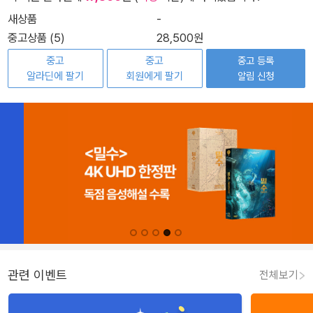
새상품
-
중고상품 (5)
28,500원
중고
중고
중고 등록
알라딘에 팔기
회원에게 팔기
알림 신청
관련 이벤트
전체보기