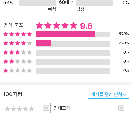
60대
0%
0.4%
여성
남성
9.6
평점 분포
80.0%
20.0%
0%
0%
0%
100자평
게시물 운영 원칙
카테고리