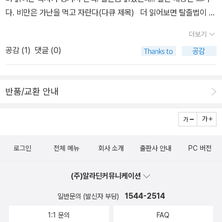
있나.^^ .... 심지어 블루레이 플레이어도 없습니다.... 일단 여기까정.
다. 비만은 가난을 먹고 자란다(다큐 제목) 더 읽어보면 탈출법이 나
여름에 장바구니를 비우는 건 여기까지만 하겠습니다... 그러나 장바
온다니... 끝까지 읽어야지. 글씨 완전 크고 숙숙 넘어가는 스타일. 표
구니를 또 채우겠죠.. 흡... 호갱은 힘이 없다니까요..^^;;
더보기
지는 참 언제봐도 거시기하네.미국에서 비만이 심각한 산업문제라는
공감 (
1
)
댓글 (0)
데.. 비만인의 한사람으로써. 심히 양심에 가책이 생긴다. 9.11 보다
비만이 미국에 더 심각한 수준의 테러가 될거란다. 우리나라도 비만
인구가 점점 늘던데... 여튼 잘 읽어 보고 다이어트에 불질러 보겠음.
반품/교환 안내
어디에서든 사실.. 산업은 돈문제와 이해관계가 끼일수 밖에 없다. 나
는 지난번에 나꼼수 콘서트에서 본 주진우 기자가 너무 마음에 들었
다. 정말 수줍어 하는 모습에.. 댄디해 보이는 패션까지 너무 좋아라
했고.김어준 총수는 마초같아서 좋고 주진우 기자는 약간 순수해보이
로그인
전체 메뉴
회사 소개
출판사 안내
PC 버전
고 약자편에 서고 싶어하는 모습을 보았다고 생각해서 정말..저어어
어어말 좋아했다. 예약판매할때부터 바로 살까 하다가 지금까지 버
(주)알라딘커뮤니케이션
틴 이유는! 깊게 말할순 없지만. 빈정이 좀 상했다.주진우기자한테 상
한게 아니라... __ ;; 출판사에.. ; ;; ;; 그게 그럴때가 있다. 머리는 먹고
1544-2514
일반문의 (발신자 부담)
살자고 다들 하는 짓이니 그럴수도 있겠다..하지만.막상 또 마음이라
1:1 문의
FAQ
는게 또 그렇지 않으니.. 여튼..그렇게 버티다. 김용민교수가 선거에서