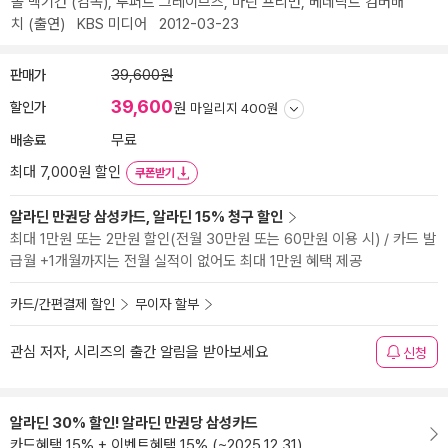
폴 맥기건
(감독),
루퍼트 그레이브즈
,
마틴 프리먼
,
베네딕트 컴버배
치
(출연)
KBS 미디어
2012-03-23
판매가
39,600원
39,600
할인가
원
마일리지 400원
배송료
무료
최대 7,000원 할인
쿠폰받기
알라딘 만권당 삼성카드, 알라딘 15% 청구 할인
최대 1만원 또는 2만원 할인(전월 30만원 또는 60만원 이용 시) / 카드 발
급월 +1개월까지는 전월 실적이 없어도 최대 1만원 혜택 제공
카드/간편결제 할인
무이자 할부
관심 저자, 시리즈의 출간 알림을 받아보세요
신청
알라딘 30% 할인! 알라딘 만권당 삼성카드
카드혜택 15% + 이벤트혜택 15% (~2025.12.31)