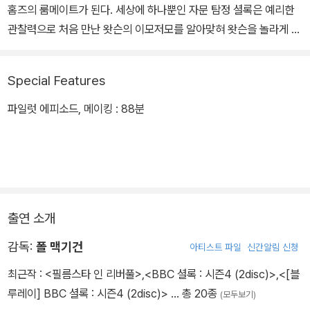
홈즈의 룸메이트가 된다. 세상에 하나뿐인 자문 탐정 셜록은 예리한
관찰력으로 처음 만난 왓슨의 이모저모를 알아맞혀 왓슨을 놀라게 한
다. 한편, 자살할 이유가 전혀 없는 사람들이 독약을 먹고 자살하는 사
건이 연이어 발생하자 다급해진 경찰이 셜록을 찾아온다. 셜록은 왓
Special Features
슨에게 도움을 청하고, 두 사람은 찰떡 콤비가 돼 사건 해결에 나선다.
파일럿 에피소드, 메이킹 : 88분
- 제2부 : 눈 먼 은행원(The Blind Banker)
은행 간부인 셜록의 대학동창이 자신이 근무하는 은행에 괴한이 침입
했다며 조사를 의뢰한다. 은행의 초상화에 낙서를 해놓고 도망친 범
인을 추적하던 셜록은, 그 낙서가 암호이며 이 사건에 국제밀매조직
이 연루돼 있다는 사실을 알아낸다. 존과 셜록은 이 일을 경찰에 알리
출연 소개
지만 경찰은 콧방귀만 뀌고, 그 사이 암호와 관련된 것으로 보이는 살
인사건이 연이어 발생하는데...
감독:
폴 맥기건
아티스트 파일
신간알림 신청
최근작 :
<필름스타 인 리버풀>
,
<BBC 셜록 : 시즌4 (2disc)>
,
<[블
- 제3부 : 잔혹한 게임(The Great Game)
루레이] BBC 셜록 : 시즌4 (2disc)>
… 총 20종
(모두보기)
따분해 어쩔 줄 모르는 셜록의 정신을 번쩍 깨워줄 잔혹한 게임이 시