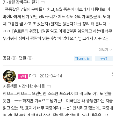
7~8월 장바구니 털기
폭풍같은 7월의 구매를 마치고, 8월 중순에 이르러서 나름대로 어
마어마하게 담겨 있던 장바구니가 어느 정도 정리가 되었군요. 도대
체 그동안 뭘 사고 또 샀는지 (읽지는 않는다?!;;;) 정리 해 봅니다.ㅋ
ㅋㅋ [솔로몬의 위증]. 1권을 읽고 이제 2권을 읽으려고 하는데 너무
무거워서 집에서 짬짬히 읽는 수밖에 없네요.^_^;; 그래서 자꾸 2권의
우선순위는 미뤄지는 중. ㅎㅎ 엘러리 퀸, 아니 드루리 레인의 비극
더보기
시리즈. 초판 한정 별색 에디션 때문에 어쩔 수 없이 미리 사 둡니다.
공감 (
0
)
댓글 (0)
ㅋㅋㅋㅋ [광골의 꿈]에 앞서, 반값이기에 [철서의 우리] 먼저 쟁여
뒀습니다. 트루먼 커포티의 [인 콜드 블러드]의 충격은 아직도 생생
합니다. 그 책을 읽을 때만 해도 커포티의 외모는 뭔가 험상궂은 아저
마그
2012-04-14
메뉴
씨였는데-_-;;;;; [티파니에서 아침을]의 작가일 줄은 몰랐네요. 어쨌
지른책들 + 잡다한 수다들
든 신기하게도 이 타이밍에 다른 책에서도 계속 커포티와 [인 콜드 블
참으로...참으로... 오랜만인 소소한 포스팅.이제 뭐 써도 아무도 안볼
러드]의 이야기를 만나서 기분이 묘하더라고요. 7월동안 진행되었
듯한... ㅡㅜ 하지만 기록으로 남기는! 미국인은 왜 뚱뚱한가는 지금
던;; 럭키백 이벤트 + 유빅 컵 이벤트로 가열차게 산 책들. (근데 요즘
읽고 있는 책. 표지가 너무 짜증이라( -- ;; ) 안사려고 했는데.. 짜증내
웅진 도서 더 싸게 파는 것 같...던...데.......말이지요..) 호갱이 뭐 힘이
며 읽어본 목차가 땡겨서 산책. 절반쯤 읽었는데.. 일단 내용은 그거