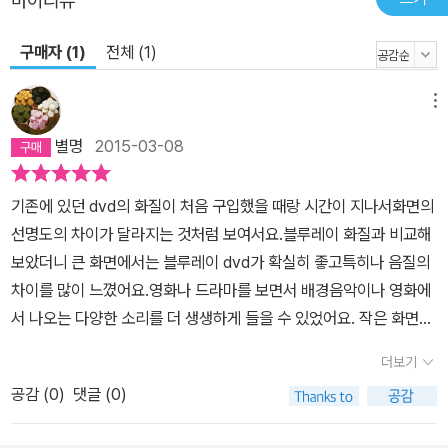
마이리뷰
구매자 (1)
전체 (1)
메뉴
별명
2015-03-08
기존에 있던 dvd의 화질이 처음 구입했을 때랑 시간이 지나서화면의
선명도의 차이가 달라지는 것처럼 보여서요.블루레이 화질과 비교해
보았더니 큰 화면에서는 블루레이 dvd가 확실히 좋고특히나 음질의
차이를 많이 느꼈어요.영화나 드라마를 보면서 배경음악이나 영화에
서 나오는 다양한 소리를 더 생생하게 들을 수 있었어요. 작은 화면에
서는 별로 느끼지 못했는 데 큰 화면에서는 블루레이 영상과 음향의
더보기
감동을 생생히전달받을 수 있어서 셜록 보는 동안 몰입도 있게 보았
공감 (
0
)
댓글 (0)
답니다.블루레이의 가격이 dvd보다 비싸다는 아쉬움은 영화를 보는
동안 입체적이고 풍성한 음질에 감동으로 달랠 수 있었어요. 마음에