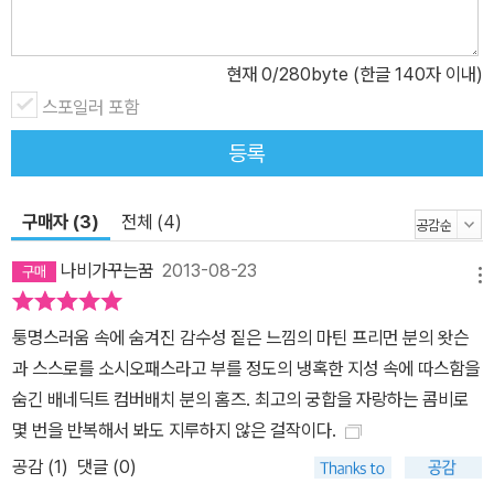
현재
0
/280byte (한글 140자 이내)
스포일러 포함
등록
구매자 (3)
전체 (4)
나비가꾸는꿈
2013-08-23
메뉴
퉁명스러움 속에 숨겨진 감수성 짙은 느낌의 마틴 프리먼 분의 왓슨
과 스스로를 소시오패스라고 부를 정도의 냉혹한 지성 속에 따스함을
숨긴 배네딕트 컴버배치 분의 홈즈. 최고의 궁합을 자랑하는 콤비로
몇 번을 반복해서 봐도 지루하지 않은 걸작이다.
공감 (
1
)
댓글 (0)