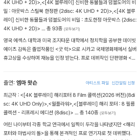
빈 윌리엄스, 샐리 필드 주연의 <미세스 다웃파이어>등이 있다. 펜실
4K UHD + 2D)>
,
<[4K 블루레이] 신비한 동물들과 덤블도어의 비
은 유명세를 타게되고 할리우드의 여러 영화사로부터 러브콜을 받게
'해리포터' 시리즈 사상 초대형 세트 제작이야기
베니아 스팽글러에서 태어나 오하이오 영스타운 외곽에서 자란 그는
밀 : 아웃박스 스틸북 한정판 (2disc: 4K UHD + 2D)>
,
<[4K 블루
된다. 1999년 항공 관제를 둘러싼 두뇌게임을 소재로 한 <에어 컨트
어린 시절, 만화를 그리는 게 꿈이었다. 훗날 영화의 스토리보드가 만
레이] 신비한 동물들과 덤블도어의 비밀 : 초도한정 아웃박스 (2disc:
롤>을 연출하여 블록버스터 감독으로도 성공을 거둔 그는 2003년
화와 닮은 점이 많다는 걸 발견, 고등학교 땐 자신이 직접 스토리보드
4K UHD + 2D)>
… 총 93종
줄리아 로버츠 주연의 <모나리자 스마일>을 통해 교수와 제자간의
(모두보기)
를 그려, 8MM영화를 제작하기도 했다 (지금도 직접 그린다). 고교
독특한 우정을 표현해냈다. 삶의 의미에 대해 다시 한번 생각하게 하
영국 에섹스 대학과 미국 조지타운 대학에서 정치학을 공부한 데이빗
졸업 후, 뉴욕 대학의 TISCH 예술학교에 입학, 감독 양성 프로그램
는 이 따스한 영화로 평단과 관객으로부터 좋은 반응을 받은 마이크
예이츠 감독은 졸업작품인 <굿 럭>으로 시카고 국제영화제에서 실버
을 이수했다. 그러나 정작 그가 첫 성공을 거둔 분야는 시나리오 작업
뉴웰은 <해리 포터>시리즈의 4편 <해리 포터와 불의 잔>으로 다시
휴고상을 수상하며 재능을 인정 받는다. 프로 데뷔작인 단편영화 <내
쪽이었다. 대학재학 시절 첫 대본을 써서 판권을 팔기도 했는데, 이 작
한번 흥행감독으로서의 면모를 입증해 보였다.
가 어렸을 때>의 각본과 감독을 맡으며 영화 일을 시작, 샌프란시스
품은 가톨릭계 학교에 다니는 학생이 풋볼팀 가입을 위해 오디션을
코 영화제 골든 게이트어워드 및 코크 국제영화제 최우수유럽단편영
보는 내용을 다룬 반 자전적 코미디였다. 뉴욕대를 졸업한 후에는 자
출연:
엠마 왓슨
아티스트 파일
신간알림 신청
화상 등 각종 영화제 단편영화 부분 상을 휩쓸고 2002년에 발표한
신이 오하이오 공장에서 일할 때의 경험을 토대로 쓴 자전적 드라마
단편영화 <랭크>로 BAFTA 상 후보에 올랐다. BBC미니시리즈 <우
최근작 :
<[4K 블루레이] 해리포터 8 Film 콜렉션(2026 버전)(8di
를 쓰기도 했다. 그 후 헐리웃으로 건너와 스티븐 스필버그 감독을 위
리가 살아가는 법>, 2003년 드라마시리즈 <스테이트 오브 플레이>,
sc: 4K UHD Only)>
,
<월플라워>
,
<[블루레이] 해리 포터 : 8 필름
해 여러 편의 오리지널 대본을 썼는데 그 중엔 1984년의 코믹 스릴
2004년 <섹스 트래픽> 등 유수 TV시리즈를 감독하며 BAFTA TV
콜렉션 - 리프레시 에디션 (8disc)>
… 총 140종
러 <그렘린>과 1985년의 어드벤쳐물 <구니스> 등이 있다. 극작 분
(모두보기)
상을 수상하고 대영 감독조합상 후보에 오른 바 있다. 2005년 TV영
야에서 성공을 거둔 후 감독으로 변신. 존 휴즈 감독을 만나 <나 홀로
어린 나이부터 각종 학교 연극에서 일찍이 두각을 나타냈지만 <해리
화<걸 인 더 카페>로 에미상 후보에 오르기도 했다. 그는 <해리포터
집에> 등 세 편을 함께 만들게 되고 그 중 <나 홀로 집에>가 크게 성
포터와 마법사의 돌>을 통해 본격적인 프로 연기자로 첫 데뷔했다.
와 불사조 기사단>으로 엠파이어 어워드 최우수감독상을 수상한데