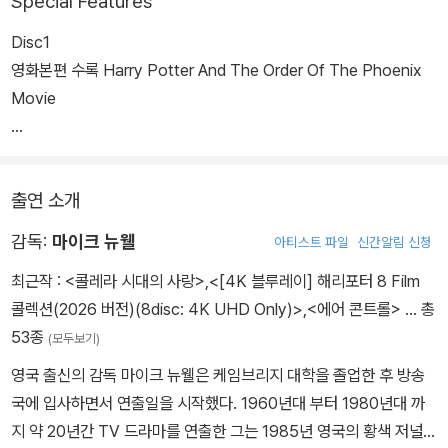
Special Features
비밀장소로 향하고 그곳에서 시리우스와 친구들을 만나게 된다. 시리
우스에게서 과거, 부모님들의 활약상을 알게 된 해리는 용기를 얻고
Disc1
해리를 퇴학시키려는 마법부 장관 코넬리우스 퍼지는 해리를 법정에
영화본편 수록 Harry Potter And The Order Of The Phoenix
세우지만 덤블도어 교장의 중재로 무죄 판결을 받는다. 드디어 학교
Movie
로 돌아온 해리포터. 그러나 학생들은 볼드모트가 돌아왔다는 해리의
말을 의심하며 따돌리고 예언자 일보는 해리의 말이 새빨간 거짓말이
Disc2
라며 비난한다. 또한 해리의 든든한 지원군인 덤블도어 교장조차 해
-추가장면 Additional Scenes (10분 29초)
출연 소개
리를 멀리하고 해리는 점점 힘들어 한다.
영화속에서 볼 수 없었던 아쉽게 삭제된 장면들
한편 마법부 장관은 호그와트 마법학교에 '어둠의 마법 방어술' 과목
감독:
마이크 뉴웰
아티스트 파일
신간알림 신청
에 돌로레스 엄브릿지를 교수로 임명하지만 엄브릿지의 마법방어술
-해리포터의 숨겨진 비밀 The Hidden Secrets Of Harry Potter
최근작 :
<콜레라 시대의 사랑>
,
<[4K 블루레이] 해리포터 8 Film
수업은 학생들을 지키기보다 오히려 곤경에 빠트린다. 이에 헤리미온
(43분 49초)
콜렉션(2026 버전)(8disc: 4K UHD Only)>
,
<에어 콘트롤>
… 총
느와 해리는 친구들을 모아 '덤블도어의 군대'라는 비밀단체를 만든체
'해리포터' 시리즈 1편에서 5편까지 '해리포터'에 관한 모든 것
53종
(모두보기)
해리에게 어둠의 마법에 맞설 수 있는 방법을 가르쳐 준다. 서서히 어
둠의 마법에 맞서는 방법을 알게 된 해리포터와 친구들은 점점 더 그
영국 출신의 감독 마이크 뉴웰은 케임브리지 대학을 졸업한 후 방송
-통스와 함께하는 제작현장 투어 Trailing Tonks (19분 22초)
존재를 드러내는 볼트모트와의 대결이 다가왔음을 느낀다. 빛의 마법
국에 입사하면서 연출일을 시작했다. 1960년대 부터 1980년대 까
통스역의 '나탈리아 테나' 제작 현장 투어
과 어둠의 마법과의 피할 수 없는 대결!! 불사조의 기사단과 죽음을 먹
지 약 20년간 TV 드라마를 연출한 그는 1985년 영국의 황색 저널리