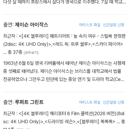
공하면서 오늘날의 명성을 쌓게 됐다.
다섯 살 때까지 프랑스에서 살다가 영국으로 이주했다. 7살 때 학교
이어 <해리포터와 혼혈왕자>의 메가폰을 잡게 되었다. 이어 <해리포
에서 주최한 DAISY PRATT 시낭송 대회에서 학년 최우수상을 수상
터와 죽음의 성물 1, 2>의 감독을 맡으면서 <해리포터> 시리즈의 10
했다. 그후 학교 연극 < ARTHUR:THE YOUNG YEARS>에서 모
년 간의 대장정의 결말을 책임지게 되었다.
출연:
제이슨 아이작스
아티스트 파일
신간알림 신청
건 라 페이 역을 맡았으며 < THE HAPPY PRINCE>에서 주요 배
역을 맡았다. 연기 외에도 하키에 소질이 있어, 최근 학교 하키팀 선수
최근작 :
<[4K 블루레이] 패트리어트 : 늪 속의 여우 - 스틸북 한정판
로 선발되었다. 라운더스(야구의 일종)와 네트볼도 좋아하며 다양한
(2disc: 4K UHD Only)>
,
<레드 독: 트루 블루>
,
<스카이 파이어>
학교 체육활동에 활발히 참여하고 있다.
… 총 37종
(모두보기)
1963년 6월 6일 영국 리버풀에서 태어난 제이슨 아이삭스는 사형제
중 셋째로 태어났다. 제이슨 아이삭스는 브리스톨 대학교에서 법률
전공하였으나 그만두고 런던에 있는 중앙 연기 및 드라마 학교(Cent
ral School of Speech and Drama) 입학하면서 연기를 공부하게
된다. 제이슨 아이삭스의 데뷔작은 제프 골드블럼, 엠마 톰슨이 함께
출연:
루퍼트 그린트
아티스트 파일
신간알림 신청
출연한 1989년 작 <톨 가이>이다. 그는 드라마 학교 동창생인 감독
폴 W.S. 앤더슨의 영화에 또 다른 동창생인 숀 퍼트위와 함께 계속하
최근작 :
<[4K 블루레이] 해리포터 8 Film 콜렉션(2026 버전)(8di
여 출연하며 우정을 과시하였는데, <이벤트 호라이즌>, <솔져> 및
sc: 4K UHD Only)>
,
<드라이빙 레슨>
,
<[블루레이] 똑똑똑>
… 총
영국 컬트 영화인 <세븐 나이트>가 그런 맥락의 작품들이다. 데니스