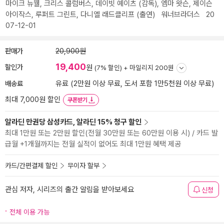
마이크 뉴웰
,
크리스 콜럼버스
,
데이빗 예이츠
(감독),
엠마 왓슨
,
제이슨
아이작스
,
루퍼트 그린트
,
다니엘 래드클리프
(출연)
워너브라더스
20
07-12-01
판매가
20,900원
19,400
할인가
원
(7% 할인) +
마일리지 200원
배송료
유료 (2만원 이상 무료, 도서 포함 1만5천원 이상 무료)
최대 7,000원 할인
쿠폰받기
알라딘 만권당 삼성카드, 알라딘 15% 청구 할인
최대 1만원 또는 2만원 할인(전월 30만원 또는 60만원 이용 시) / 카드 발
급월 +1개월까지는 전월 실적이 없어도 최대 1만원 혜택 제공
카드/간편결제 할인
무이자 할부
관심 저자, 시리즈의 출간 알림을 받아보세요
신청
전체 이용 가능