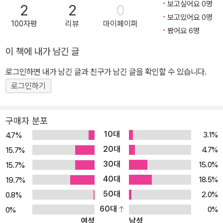
해 배우 신고식을 하였고, 스크린에는 존 부어맨 감독의 <테일러 오
보고싶어요 0명
2
2
0
브 파나마>에서 제이미 리 커티스와 제프리 러쉬의 극중 아들로 출연
보고있어요 0명
100자평
리뷰
마이페이퍼
한 것이 처음이다. 그는 <해리 포터와 마법사의 돌>을 통해 순식간에
봤어요 6명
세계적인 스타가 되었고, 2002년 2월 영국 버라이어티 클럽에서 수
이 책에 내가 남긴 글
여하는 최우수 신인상(BEST NEWCOMER AWARD)를 수상하기
도 했다. 또한 2002년 4월에는 그의 좋은 연기와 앞으로의 장래성을
로그인하면 내가 남긴 글과 친구가 남긴 글을 확인할 수 있습니다.
높이 산 이태리의 ENTE DAVID DI DONATELLO로부터 DAVID
로그인하기
DI DONATELLO상을 받기도 했다. 이후 다니엘 래드클리프는 해리
포터의 전 시리즈에서 주인공인 해리와 함께 성장해가는 모습을 보여
구매자 분포
주고 있다.
10대
3.1%
4.7%
20대
4.7%
15.7%
30대
15.0%
15.7%
40대
18.5%
19.7%
50대
2.0%
0.8%
60대
0%
0%
여성
남성