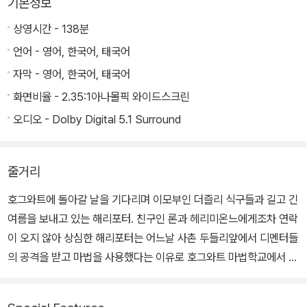
기본정보
상영시간 - 138분
언어 - 영어, 한국어, 태국어
자막 - 영어, 한국어, 태국어
화면비율 - 2.35:1아나몰픽 와이드스크린
오디오 - Dolby Digital 5.1 Surround
줄거리
호그와트에 돌아갈 날을 기다리며 이모부인 더즐리 식구들과 길고 긴
여름을 보내고 있는 해리포터. 친구인 론과 헤리미온느에게조차 연락
이 오지 않아 상심한 해리포터는 어느날 사촌 두들리앞에서 디멘터들
의 공격을 받고 마법을 사용했다는 이유로 호그와트 마법학교에서 퇴
학당할거라는 편지를 받게 된다. 이때 갑자기 해리를 구하기 위해 나
타난 마법사들은 바로 '불사조의 기사단'. 해리는 불사조의 기사단의