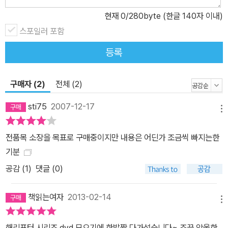
현재
0
/280byte (한글 140자 이내)
스포일러 포함
등록
구매자 (2)
전체 (2)
sti75
2007-12-17
메뉴
전품목 소장을 목표로 구매중이지만 내용은 어딘가 조금씩 빠지는한
기분
공감 (
1
)
댓글 (0)
책읽는여자
2013-02-14
메뉴
해리포터 시리즈 dvd 모으기에 한발짝 다가섰습니다~ 조끔 암울한