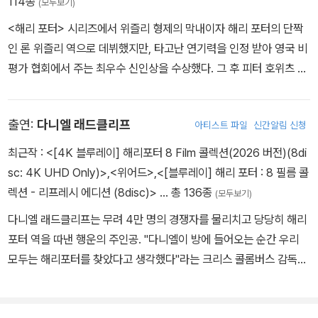
114종
(모두보기)
퀘이드와 출연한 <드래곤하트>를 통해 이름을 알리게 되었고, 브루
<해리 포터> 시리즈에서 위즐리 형제의 막내이자 해리 포터의 단짝
스 윌리스 주연의 블록 버스터 <아마겟돈>에서 '세계에서 가장 지적
인 론 위즐리 역으로 데뷔했지만, 타고난 연기력을 인정 받아 영국 비
인 사람중의 한 사람'인 퀸시역으로 호평을 받았다. 이후 <해리 포터
평가 협회에서 주는 최우수 신인상을 수상했다. 그 후 피터 호위츠 감
와 비밀의 방>,<턱시도>에 출연했고, <피터팬>에서는 웬디의 아버
독의 <썬더팬츠>에 사이먼 캘로우, 스티븐 프라이와 함께 출연한 바
지와 후크 선장의 1인 2역을 맡기도 하였다. 우리나라에선 <해리포터
있다. <해리 포터> 시리즈에 캐스팅되기 전까진 학교 학예회와 지방
시리즈>의 ‘루시우스 말포이’로 익숙한 배우기도 하다. 날카로운 외
출연:
다니엘 래드클리프
아티스트 파일
신간알림 신청
연극클럽에서 무대에 서본 경력이 전부다. 당시 <피터팬 : PETER P
모 덕분에 ‘악역 배우’로도 유명한 제이슨 아이작스는 SF, 액션, 로맨
AN> <애니 : ANNIE> 그림 형제의 동화 <럼플스틸스킨: RUMPL
최근작 :
<[4K 블루레이] 해리포터 8 Film 콜렉션(2026 버전)(8di
스 등 다양한 장르를 오가며 활발한 활동을 보여주며, 맡는 역할마다
ESTILSKIN> 등에 출연했었다. BBC의 어린이 뉴스쇼 프로에서 <
sc: 4K UHD Only)>
,
<위어드>
,
<[블루레이] 해리 포터 : 8 필름 콜
나름의 독특한 분위기를 연출해내 놀라움을 안겨준다.
해리포터> 오디션 공개모집 광고를 듣고 응모, 행운을 차지했다.
렉션 - 리프레시 에디션 (8disc)>
… 총 136종
(모두보기)
다니엘 래드클리프는 무려 4만 명의 경쟁자를 물리치고 당당히 해리
포터 역을 따낸 행운의 주인공. "다니엘이 방에 들어오는 순간 우리
모두는 해리포터를 찾았다고 생각했다"라는 크리스 콜롬버스 감독의
말처럼 운명적으로 해리포터가 되기 위해 태어난 소년. 다니엘 래드
클리프는 1999년 11월 BBC TV의 드라마 <데이빗 커퍼필드>를 통