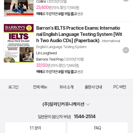
Collins
|
2012년 02월
23,800
원 (15% 할인 / 1,190원)
택배
로 주문하면
8월 11일 출고
변경
Barron's IELTS Practice Exams: Internatio
nal English Language Testing System [Wit
h Two Audio CDs] (Paperback)
- International
English Language Testing System
Lin Lougheed
Barrons Test Prep
|
2010년 10월
33,150
원 (15% 할인 / 1,660원)
택배
로 주문하면
8월 11일 출고
변경
로그인
전체 메뉴
회사 소개
출판사 안내
PC 버전
(주)알라딘커뮤니케이션
1544-2514
일반문의 (발신자 부담)
1:1 문의
FAQ