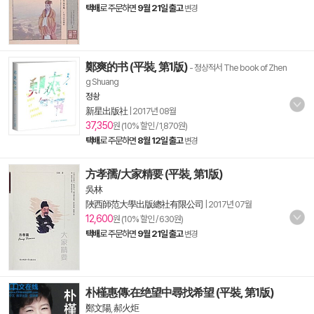
택배
로 주문하면
9월 21일 출고
변경
鄭爽的书 (平裝, 第1版)
- 정상적서 The book of Zhen
g Shuang
정솽
新星出版社
|
2017년 08월
37,350
원 (10% 할인 / 1,870원)
택배
로 주문하면
8월 12일 출고
변경
方孝孺/大家精要 (平裝, 第1版)
吳林
陜西師范大學出版總社有限公司
|
2017년 07월
12,600
원 (10% 할인 / 630원)
택배
로 주문하면
9월 21일 출고
변경
朴槿惠傳:在绝望中尋找希望 (平裝, 第1版)
鄭文陽
,
郝火炬