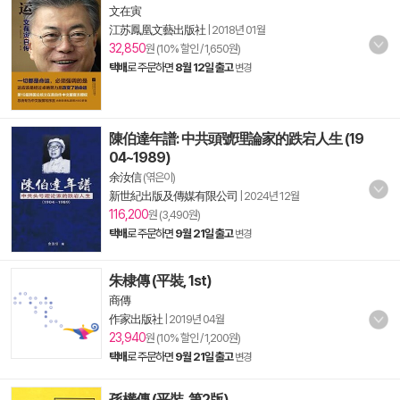
文在寅
江苏鳳凰文藝出版社
|
2018년 01월
32,850
원 (10% 할인 / 1,650원)
택배
로 주문하면
8월 12일 출고
변경
陳伯達年譜: 中共頭號理論家的跌宕人生 (19
04~1989)
余汝信
(엮은이)
新世紀出版及傳媒有限公司
|
2024년 12월
116,200
원 (3,490원)
택배
로 주문하면
9월 21일 출고
변경
朱棣傳 (平裝, 1st)
商傳
作家出版社
|
2019년 04월
23,940
원 (10% 할인 / 1,200원)
택배
로 주문하면
9월 21일 출고
변경
孫權傳 (平裝, 第2版)