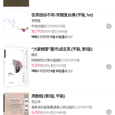
世界因你不同-李開复自傳 (平裝, 1st)
李開复
中信出版社
|
2009년 09월
18,770
원 (10% 할인 / 940원)
택배
로 주문하면
9월 21일 출고
변경
“大家精要”叢书:成玄英 (平裝, 第1版)
魏冬
陜西師范大學出版總社
|
2017년 01월
11,250
원 (10% 할인 / 570원)
택배
로 주문하면
8월 18일 출고
변경
周敦颐 (第1版, 平裝)
范立舟
廣東省出版集團,廣東人民出版社
|
2010년 11월
9,450
원 (10% 할인 / 480원)