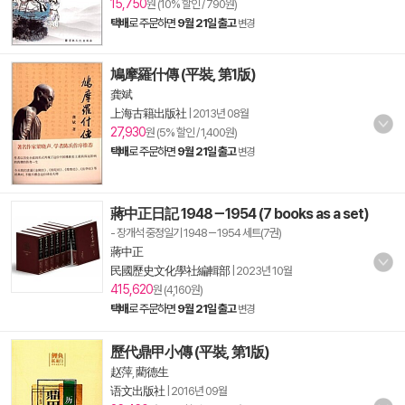
15,750
원 (10% 할인 / 790원)
택배
로 주문하면
9월 21일 출고
변경
鳩摩羅什傳 (平裝, 第1版)
龚斌
上海古籍出版社
|
2013년 08월
27,930
원 (5% 할인 / 1,400원)
택배
로 주문하면
9월 21일 출고
변경
蔣中正日記 1948－1954 (7 books as a set)
- 장개석 중정일기 1948－1954 세트(7권)
蔣中正
民國歷史文化學社編輯部
|
2023년 10월
415,620
원 (4,160원)
택배
로 주문하면
9월 21일 출고
변경
歷代鼎甲小傳 (平裝, 第1版)
赵萍
,
藺德生
语文出版社
|
2016년 09월