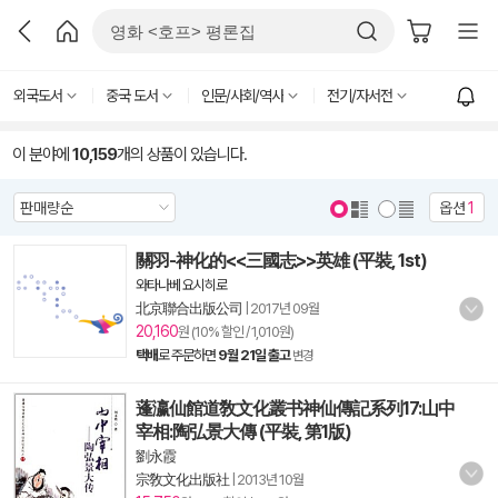
외국도서
중국 도서
인문/사회/역사
전기/자서전
이 분야에
10,159
개의 상품이 있습니다.
옵션
1
關羽-神化的<<三國志>>英雄 (平裝, 1st)
와타나베 요시히로
北京聯合出版公司
|
2017년 09월
20,160
원 (10% 할인 / 1,010원)
택배
로 주문하면
9월 21일 출고
변경
蓬瀛仙館道敎文化叢书神仙傳記系列17:山中
宰相:陶弘景大傳 (平裝, 第1版)
劉永霞
宗敎文化出版社
|
2013년 10월