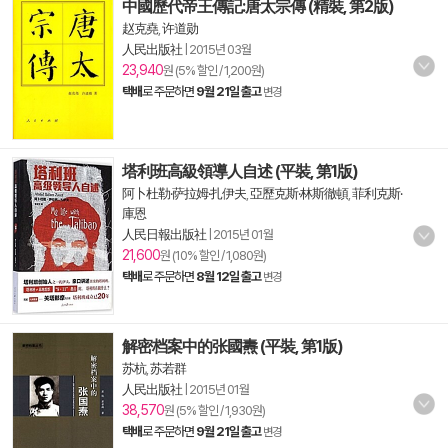
中國歷代帝王傳記:唐太宗傳 (精裝, 第2版)
赵克堯
,
许道勋
人民出版社
|
2015년 03월
23,940
원 (5% 할인 / 1,200원)
택배
로 주문하면
9월 21일 출고
변경
塔利班高級領導人自述 (平裝, 第1版)
阿卜杜勒·萨拉姆·扎伊夫
,
亞歷克斯·林斯徹頓
,
菲利克斯·
庫恩
人民日報出版社
|
2015년 01월
21,600
원 (10% 할인 / 1,080원)
택배
로 주문하면
8월 12일 출고
변경
解密档案中的张國燾 (平裝, 第1版)
苏杭
,
苏若群
人民出版社
|
2015년 01월
38,570
원 (5% 할인 / 1,930원)
택배
로 주문하면
9월 21일 출고
변경