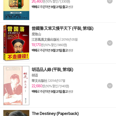
26,460
원 (10% 할인 / 1,330원)
택배
로 주문하면
9월 21일 출고
변경
曾國藩:又笨又慢平天下 (平裝, 第1版)
度陰山
江苏鳳凰文藝出版社
|
2016년 05월
19,170
원 (10% 할인 / 960원)
택배
로 주문하면
9월 21일 출고
변경
胡适品人錄 (平裝, 第1版)
胡适
華文出版社
|
2014년 07월
22,680
원 (10% 할인 / 1,140원)
택배
로 주문하면
9월 21일 출고
변경
The Destiney (Paperback)