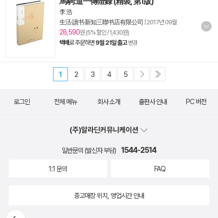
馬駒:道一傳燈錄 (精裝, 第1版)
李 浩
生活·讀书·新知三聯书店有限公司
|
2017년 09월
28,590
원 (5% 할인 / 1,430원)
택배
로 주문하면
9월 21일 출고
변경
1
2
3
4
5
로그인
전체 메뉴
회사 소개
출판사 안내
PC 버전
(주)알라딘커뮤니케이션
1544-2514
일반문의 (발신자 부담)
1:1 문의
FAQ
중고매장 위치, 영업시간 안내
뒤로가