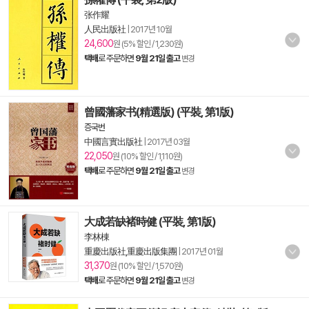
张作耀
人民出版社
|
2017년 10월
24,600
원 (5% 할인 / 1,230원)
택배
로 주문하면
9월 21일 출고
변경
曾國藩家书(精選版) (平裝, 第1版)
증국번
中國言實出版社
|
2017년 03월
22,050
원 (10% 할인 / 1,110원)
택배
로 주문하면
9월 21일 출고
변경
大成若缺褚時健 (平裝, 第1版)
李林棟
重慶出版社,重慶出版集團
|
2017년 01월
31,370
원 (10% 할인 / 1,570원)
택배
로 주문하면
9월 21일 출고
변경