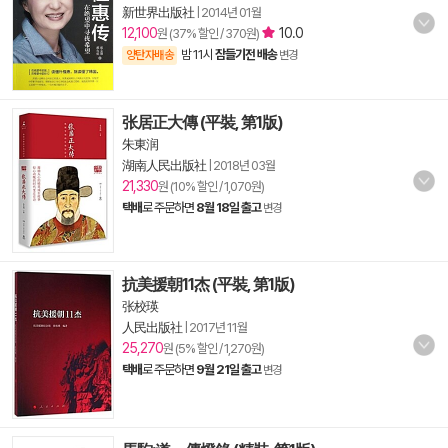
新世界出版社
|
2014년 01월
12,100
10.0
원 (37% 할인 / 370원)
밤 11시
잠들기전 배송
양탄자배송
변경
张居正大傳 (平裝, 第1版)
朱東润
湖南人民出版社
|
2018년 03월
21,330
원 (10% 할인 / 1,070원)
택배
로 주문하면
8월 18일 출고
변경
抗美援朝11杰 (平裝, 第1版)
张校瑛
人民出版社
|
2017년 11월
25,270
원 (5% 할인 / 1,270원)
택배
로 주문하면
9월 21일 출고
변경