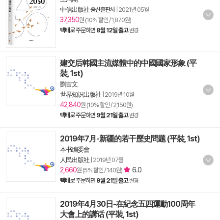
中信出版社 중신출판사
|
2021년 05월
37,350
원 (10% 할인 / 1,870원)
택배
로 주문하면
8월 12일 출고
변경
建交后韩國主流媒體中的中國國家形象 (平
裝, 1st)
劉吉文
世界知识出版社
|
2019년 10월
42,840
원 (10% 할인 / 2,150원)
택배
로 주문하면
9월 21일 출고
변경
2019年7月-新疆的若干歷史問题 (平裝, 1st)
本书编委會
人民出版社
|
2019년 07월
2,660
6.0
원 (5% 할인 / 140원)
택배
로 주문하면
9월 21일 출고
변경
2019年4月30日-在紀念五四運動100周年
大會上的講话 (平裝, 1st)