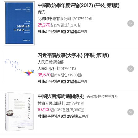
中國政治學年度评論(2017) (平裝, 第1版)
肖滨
商務印书館有限公司
|
2017년 12월
25,270
원 (5% 할인 / 1,270원)
택배
로 주문하면
9월 21일 출고
변경
习近平講故事(大字本) (平裝, 第1版)
人民日報评論部
人民出版社
|
2017년 11월
38,570
원 (5% 할인 / 1,930원)
택배
로 주문하면
9월 21일 출고
변경
中國與南海周邊關係史
- 중국여남해주변관계사
甘肅人民出版社
|
2017년 11월
107,100
원 (10% 할인 / 5,360원)
택배
로 주문하면
9월 28일 출고
변경