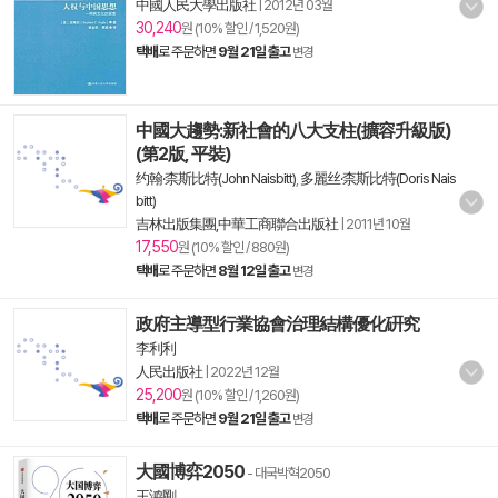
中國人民大學出版社
|
2012년 03월
30,240
원 (10% 할인 / 1,520원)
택배
로 주문하면
9월 21일 출고
변경
中國大趨勢:新社會的八大支柱(擴容升級版)
(第2版, 平裝)
约翰·柰斯比特(John Naisbitt)
,
多麗丝·柰斯比特(Doris Nais
bitt)
吉林出版集團,中華工商聯合出版社
|
2011년 10월
17,550
원 (10% 할인 / 880원)
택배
로 주문하면
8월 12일 출고
변경
政府主導型行業協會治理結構優化硏究
李利利
人民出版社
|
2022년 12월
25,200
원 (10% 할인 / 1,260원)
택배
로 주문하면
9월 21일 출고
변경
大國博弈2050
- 대국박혁2050
王鸿剛