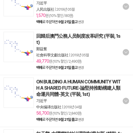
习近平
人民出版社
|
2019년 05월
1,570
원 (10% 할인 / 80원)
택배
로 주문하면
9월 21일 출고
변경
回歸后澳門公務人员制度改革硏究 (平裝, 1s
t)
鄞益奮
社會科學文獻出版社
|
2019년 05월
49,770
원 (10% 할인 / 2,490원)
택배
로 주문하면
9월 21일 출고
변경
ON BUILDING A HUMAN COMMUNITY WIT
H A SHARED FUTURE-論堅持推動構建人類
命運共同體-英文 (平裝, 1st)
习近平
中央编译出版社
|
2019년 04월
56,700
원 (10% 할인 / 2,840원)
택배
로 주문하면
9월 21일 출고
변경