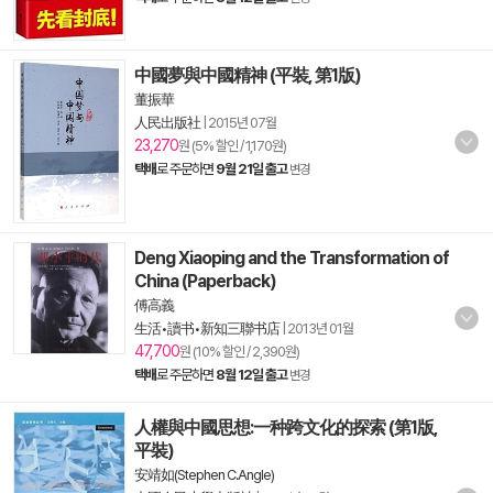
中國夢與中國精神 (平裝, 第1版)
董振華
人民出版社
|
2015년 07월
23,270
원 (5% 할인 / 1,170원)
택배
로 주문하면
9월 21일 출고
변경
Deng Xiaoping and the Transformation of
China (Paperback)
傅高義
生活•讀书•新知三聯书店
|
2013년 01월
47,700
원 (10% 할인 / 2,390원)
택배
로 주문하면
8월 12일 출고
변경
人權與中國思想:一种跨文化的探索 (第1版,
平裝)
安靖如(Stephen C.Angle)