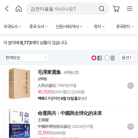
외국도서
중국 도서
인문/사회/역사
정치
중국정치
이 분야에
8,773
개의 상품이 있습니다.
옵션
1
毛澤東選集
- 모택동선집
모택동
人民出版社
|
1991년 01월
40,500
원 (10% 할인 / 2,030원)
택배
로 주문하면
8월 12일 출고
변경
命運與共：中國與全球化的未來
王輝耀
中國科學技術出版社
|
2024년 07월
22,900
원 (690원)