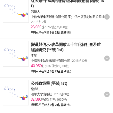
红天鹅-中國獨特的治理和制度创新 (精裝, 1s
t)
韩博天
中信出版集團股彬有限公司 原(中信出版股彬有限公司)
|
2018년 12월
28,980
원 (10% 할인 / 1,450원)
택배
로 주문하면
9월 21일 출고
변경
變遷與啓示-改革開放四十年化解社會矛盾
經验硏究 (平裝, 1st)
李皐
中國民主法制出版社有限公司
|
2018년 10월
40,950
원 (10% 할인 / 2,050원)
택배
로 주문하면
9월 21일 출고
변경
公共政策學 (平裝, 1st)
桑春红
淸華大學出版社
|
2018년 08월
32,580
원 (5% 할인 / 1,630원)
택배
로 주문하면
9월 21일 출고
변경