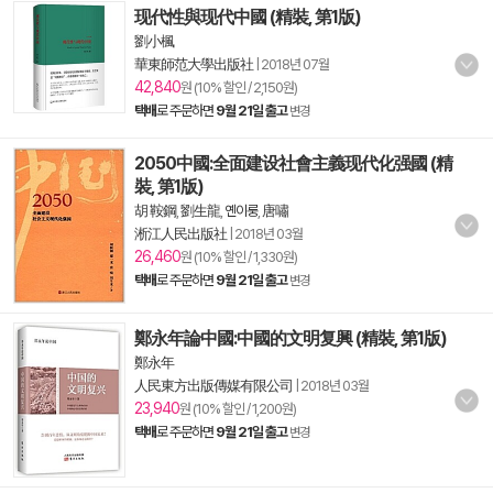
现代性與现代中國 (精裝, 第1版)
劉小楓
華東師范大學出版社
|
2018년 07월
42,840
원 (10% 할인 / 2,150원)
택배
로 주문하면
9월 21일 출고
변경
2050中國:全面建设社會主義现代化强國 (精
裝, 第1版)
胡 鞍鋼
,
劉生龍
,
옌이룽
,
唐嘯
淅江人民出版社
|
2018년 03월
26,460
원 (10% 할인 / 1,330원)
택배
로 주문하면
9월 21일 출고
변경
鄭永年論中國:中國的文明复興 (精裝, 第1版)
鄭永年
人民東方出版傳媒有限公司
|
2018년 03월
23,940
원 (10% 할인 / 1,200원)
택배
로 주문하면
9월 21일 출고
변경