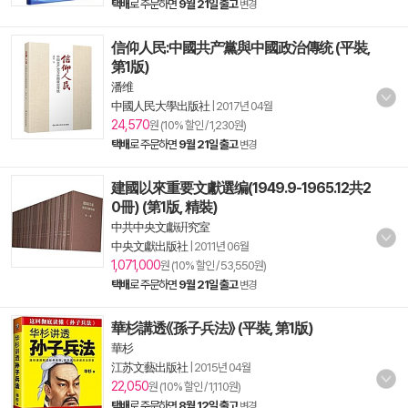
택배
로 주문하면
9월 21일 출고
변경
信仰人民:中國共产黨與中國政治傳统 (平裝,
第1版)
潘维
中國人民大學出版社
|
2017년 04월
24,570
원 (10% 할인 / 1,230원)
택배
로 주문하면
9월 21일 출고
변경
建國以來重要文獻選编(1949.9-1965.12共2
0冊) (第1版, 精裝)
中共中央文獻硏究室
中央文獻出版社
|
2011년 06월
1,071,000
원 (10% 할인 / 53,550원)
택배
로 주문하면
9월 21일 출고
변경
華杉講透《孫子兵法》 (平裝, 第1版)
華杉
江苏文藝出版社
|
2015년 04월
22,050
원 (10% 할인 / 1,110원)
택배
로 주문하면
8월 12일 출고
변경