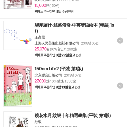
15,000
원 (150원)
택배
로 주문하면
내일
수령
변경
鳩摩羅什-丝路傳奇-中英雙语绘本 (精裝, 1s
t)
王占黑
上海人民美術出版社有限公司
|
2018년 05월
25,070
원 (10% 할인 / 1,260원)
택배
로 주문하면
9월 22일 출고
변경
150cm Life2 (平裝, 第1版)
北京聯合出版公司
|
2013년 07월
27,000
원 (10% 할인 / 1,350원)
택배
로 주문하면
8월 13일 출고
변경
鏡花水月:紋银十年精選畵集 (平裝, 第1版)
紋银