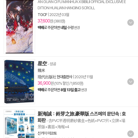
AN GUAN CI FU MANHUA X BIBILII OFFICIAL EXCLUSIVE E
DITION HUALIAN HANGING SCROLL
TGCF
|
2022년 03월
37,600
원 (380원)
택배
로 주문하면
내일
수령
변경
星空
- 성공
幾米
现代出版社 현대출판사
|
2020년 11월
36,900
원 (10% 할인 / 1,850원)
택배
로 주문하면
8월 13일 출고
변경
新海誠：鈴芽之旅.豪華版 스즈메의 문단속 : 호
화판
- 含PVC半透明磨砂書盒+色紙+PVC?片+立牌+場
景版+書簽+海報×4
신카이 마코토