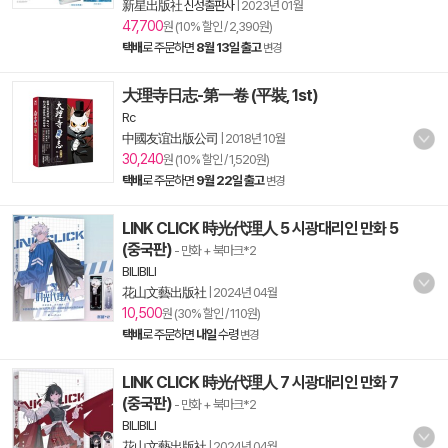
新星出版社 신성출판사
|
2023년 01월
47,700
원 (10% 할인 / 2,390원)
택배
로 주문하면
8월 13일 출고
변경
大理寺日志-第一卷 (平裝, 1st)
Rc
中國友谊出版公司
|
2018년 10월
30,240
원 (10% 할인 / 1,520원)
택배
로 주문하면
9월 22일 출고
변경
LINK CLICK 時光代理人 5 시광대리인 만화 5
(중국판)
- 만화 + 북마크*2
BILIBILI
花山文藝出版社
|
2024년 04월
10,500
원 (30% 할인 / 110원)
택배
로 주문하면
내일
수령
변경
LINK CLICK 時光代理人 7 시광대리인 만화 7
(중국판)
- 만화 + 북마크*2
BILIBILI
花山文藝出版社
|
2024년 04월