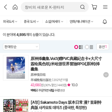
외국도서
중국 도서
소설/에세이
만화/애니메이션
이 분야에
4,895
개의 상품이 있습니다.
옵션
1
原神揷畵集.Vol.1(赠PVC典藏紀念卡+大尺寸
簽绘風色纸)米哈游世界冒險RPG《原神》揷
畵集
原神项目组
羊城晩報出版社
|
2021년 11월
43,680
10.0
원 (30% 할인 / 440원)
택배
로 주문하면
내일
수령
변경
[A형] Sakamoto Days 坂本日常 漫? 首刷特
典版 사카모토 데이즈 (중국판, 특장판)