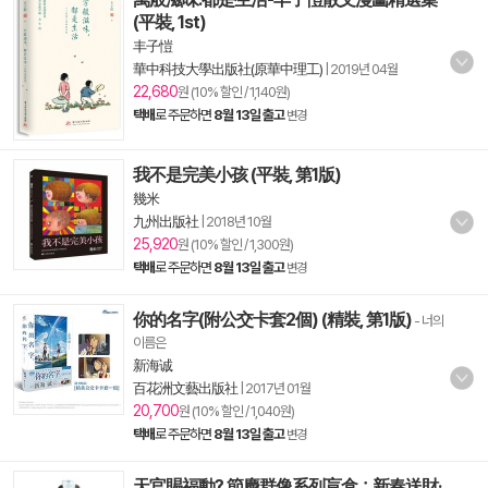
(平裝, 1st)
丰子愷
華中科技大學出版社(原華中理工)
|
2019년 04월
22,680
원 (10% 할인 / 1,140원)
택배
로 주문하면
8월 13일 출고
변경
我不是完美小孩 (平裝, 第1版)
幾米
九州出版社
|
2018년 10월
25,920
원 (10% 할인 / 1,300원)
택배
로 주문하면
8월 13일 출고
변경
你的名字(附公交卡套2個) (精裝, 第1版)
- 너의
이름은
新海诚
百花洲文藝出版社
|
2017년 01월
20,700
원 (10% 할인 / 1,040원)
택배
로 주문하면
8월 13일 출고
변경
天官賜福動? 節慶群像系列盲盒：新春送財·