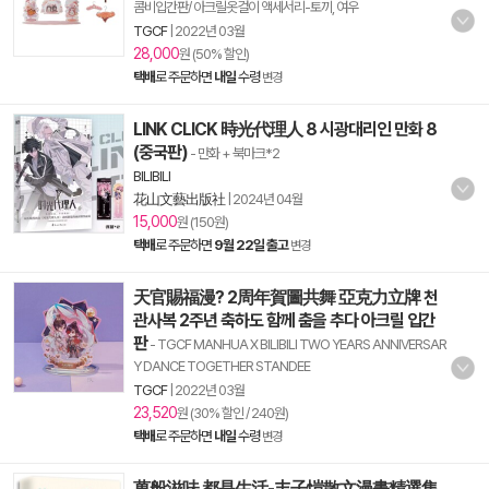
콤비입간판/ 아크릴옷걸이 액세서리-토끼, 여우
TGCF
|
2022년 03월
28,000
원 (50% 할인)
택배
로 주문하면
내일
수령
변경
LINK CLICK 時光代理人 8 시광대리인 만화 8
(중국판)
- 만화 + 북마크*2
BILIBILI
花山文藝出版社
|
2024년 04월
15,000
원 (150원)
택배
로 주문하면
9월 22일 출고
변경
天官賜福漫? 2周年賀圖共舞 亞克力立牌 천
관사복 2주년 축하도 함께 춤을 추다 아크릴 입간
판
- TGCF MANHUA X BILIBILI TWO YEARS ANNIVERSAR
Y DANCE TOGETHER STANDEE
TGCF
|
2022년 03월
23,520
원 (30% 할인 / 240원)
택배
로 주문하면
내일
수령
변경
萬般滋味.都是生活-丰子愷散文漫畵精選集