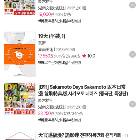
鈴木祐斗
湖南文藝出版社
|
2025년 01월
19,000
원 (60% 할인)
택배
로 주문하면
내일
수령
변경
19天 (平裝, 1)
莫斯
湖南美術
|
2013년 09월
17,550
10.0
원 (10% 할인 / 880원)
택배
로 주문하면
내일
수령
변경
[B형] Sakamoto Days Sakamoto 坂本日常
漫 首刷特典版 사카모토 데이즈 (중국판, 특장판)
鈴木祐斗
湖南文藝出版社
|
2025년 01월
33,250
원 (30% 할인 / 340원)
택배
로 주문하면
내일
수령
변경
天官賜福漫? 詭影迷 천관하복만화 흔적괘화
- TI