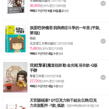
羊城晩報出版社
|
2017년 11월
36,900
원 (10% 할인 / 1,850원)
택배
로 주문하면
8월 13일 출고
변경
滾蛋吧!肿瘤君:我與癌症斗爭的一年里 (平裝,
第1版)
熊頓
北京理工大學出版社
|
2012년 09월
11,480
원 (30% 할인 / 120원)
택배
로 주문하면
내일
수령
변경
現貨【擎蒼】魔道祖師 動 金光瑤 浴衣款-Q版
手辦
擎蒼工作室
|
2021년 06월
27,720
원 (30% 할인 / 280원)
택배
로 주문하면
내일
수령
변경
天官賜福漫? Q?亞克力秋千組合立牌/亞克
力衣架配件 -?款, 狐款
- 천관사복만화Q바 아크릴그네