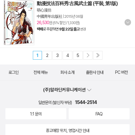
動漫技法百科秀:古風武士篇 (平裝, 第1版)
萌心漫坊
中國靑年出版社
|
2015년 06월
26,530
원 (5% 할인 / 1,330원)
택배
로 주문하면
9월 22일 출고
변경
1
2
3
4
5
로그인
전체 메뉴
회사 소개
출판사 안내
PC 버전
(주)알라딘커뮤니케이션
1544-2514
일반문의 (발신자 부담)
1:1 문의
FAQ
중고매장 위치, 영업시간 안내