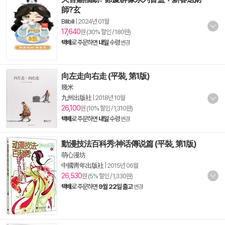
師?玄
Bilibili
|
2024년 01월
17,640
원 (30% 할인 / 180원)
택배
로 주문하면
내일
수령
변경
向左走向右走 (平裝, 第1版)
幾米
九州出版社
|
2018년 10월
26,100
원 (10% 할인 / 1,310원)
택배
로 주문하면
내일
수령
변경
動漫技法百科秀:神话傳说篇 (平裝, 第1版)
萌心漫坊
中國靑年出版社
|
2015년 06월
26,530
원 (5% 할인 / 1,330원)
택배
로 주문하면
9월 22일 출고
변경