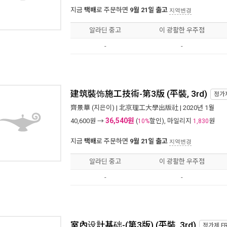
지금
택배
로 주문하면
9월 21일 출고
지역변경
알라딘 중고
이 광활한 우주점
-
-
建筑裝饰施工技術-第3版 (平裝, 3rd)
정가
齊景華
(지은이) |
北京理工大學出版社
| 2020년 1월
36,540원
40,600
원 →
(
할인), 마일리지
원
10%
1,830
지금
택배
로 주문하면
9월 21일 출고
지역변경
알라딘 중고
이 광활한 우주점
-
-
室內设計基础-(第3版) (平裝, 3rd)
정가제
F