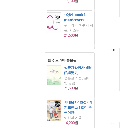
17,100
원
1Q84, book 3
(Hardcover)
무라카미 하루키 지
음, 시소위 ...
21,600
원
10.
한국 드라마 중문판
성균관라만사 成均
館羅曼史
정은궐 지음, 천태
양 옮김
21,600
원
가배왕자1호점 (커
피프린스 1호점 중
국어판)
이선미 지음
16,200
원
11.