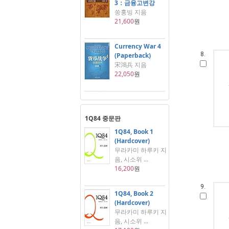
3：금융고변강
쑹훙빙 지음
21,600
원
Currency War 4
8.
(Paperback)
宋鴻兵 지음
22,050
원
1Q84 중문판
1Q84, Book 1
(Hardcover)
무라카미 하루키 지
음, 시소위 ...
16,200
원
9.
1Q84, Book 2
(Hardcover)
무라카미 하루키 지
음, 시소위 ...