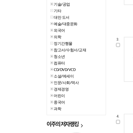
기술/공업
기타
대만 도서
예술/대중문화
외국어
의학
3.
정기간행물
참고서/수험서/교재
청소년
컴퓨터
CD/DVD/VCD
소설/에세이
인문/사회/역사
경제경영
어린이
중국어
과학
4.
이주의
저자랭킹