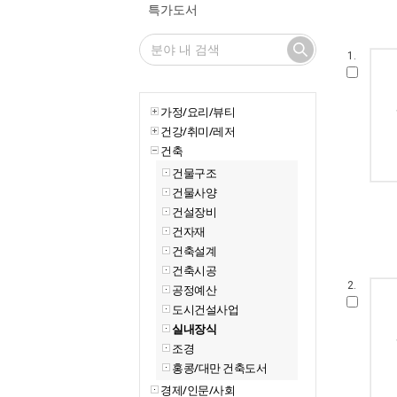
특가도서
1.
가정/요리/뷰티
건강/취미/레저
건축
건물구조
건물사양
건설장비
건자재
건축설계
건축시공
2.
공정예산
도시건설사업
실내장식
조경
홍콩/대만 건축도서
경제/인문/사회