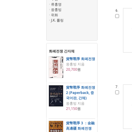
류홍영
쑹훙빙
6.
위화
J.K. 롤링
화폐전쟁 간자체
貨幣戰爭 화폐전쟁
쑹훙빙 지음
20,700
원
貨幣戰爭 화폐전쟁
7.
2 (Paperback, 중
국어판, 간체)
쑹훙빙 지음
21,150
원
貨幣戰爭 3 ：金融
高邊疆 화폐전쟁