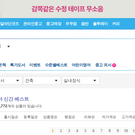
알라딘굿즈
온라인중고
중고매장
우주점
음반
블루레이
커피
서
수준별베스트
중고 외서
온책
특가도서
이벤트
어린이영어
N
Lexile®
5백원부터
기
수준별베스트
중고 외서
야 신간 베스트
,772
개의 상품이 있습니다.
출시일순
등록일순
상품명순
평점순
리뷰순
저가격순
고가격
1
2
3
4
5
6
7
8
9
10
1