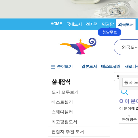
HOME
국내도서
전자책
만권당
외국도서
첫달무료
외국도
분야보기
일본도서
베스트셀러
새로나
일본어입력
실내장식
도서 모두보기
이 분
베스트셀러
이 분야에
2
스테디셀러
판매량순
최고평점도서
편집자 추천 도서