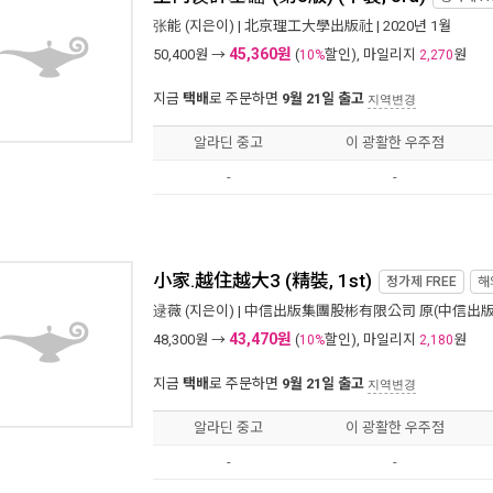
张能
(지은이) |
北京理工大學出版社
| 2020년 1월
45,360원
50,400
원 →
(
할인), 마일리지
원
10%
2,270
지금
택배
로 주문하면
9월 21일 출고
지역변경
알라딘 중고
이 광활한 우주점
-
-
小家.越住越大3 (精裝, 1st)
정가제
FREE
해
逯薇
(지은이) |
中信出版集團股彬有限公司 原(中信出
43,470원
48,300
원 →
(
할인), 마일리지
원
10%
2,180
지금
택배
로 주문하면
9월 21일 출고
지역변경
알라딘 중고
이 광활한 우주점
-
-