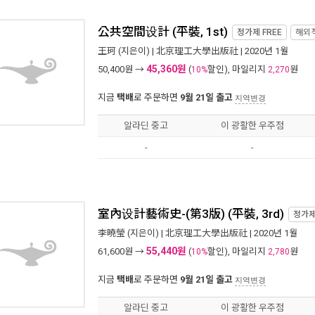
公共空間设計 (平裝, 1st)
정가제
FREE
해외
王珂
(지은이) |
北京理工大學出版社
| 2020년 1월
45,360원
50,400
원 →
(
할인), 마일리지
원
10%
2,270
지금
택배
로 주문하면
9월 21일 출고
지역변경
알라딘 중고
이 광활한 우주점
-
-
室內设計藝術史-(第3版) (平裝, 3rd)
정가
李曉瑩
(지은이) |
北京理工大學出版社
| 2020년 1월
55,440원
61,600
원 →
(
할인), 마일리지
원
10%
2,780
지금
택배
로 주문하면
9월 21일 출고
지역변경
알라딘 중고
이 광활한 우주점