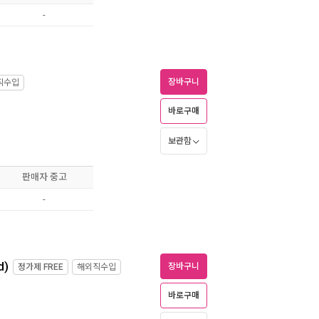
-
장바구니
직수입
바로구매
보관함
판매자 중고
-
)
장바구니
정가제
FREE
해외직수입
바로구매