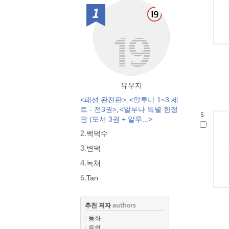
1위
유우지
<패션 완전판>
<알루나 1~3 세
,
트 - 전3권>
<알루나 특별 한정
,
5.
판 (도서 3권 + 알루...>
2.
백덕수
3.
변덕
4.
녹채
5.
Tan
추천 저자
authors
동화
루쉰