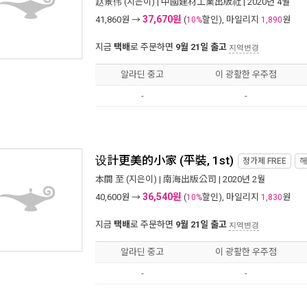
赵景伟
(지은이) |
中國建材工業出版社
| 2020년 4월
37,670원
41,860
원 →
(
할인), 마일리지
원
10%
1,890
지금
택배
로 주문하면
9월 21일 출고
지역변경
알라딘 중고
이 광활한 우주점
-
-
设計更美的小家 (平裝, 1st)
정가제
FREE
해
本間 至
(지은이) |
南海出版公司
| 2020년 2월
36,540원
40,600
원 →
(
할인), 마일리지
원
10%
1,830
지금
택배
로 주문하면
9월 21일 출고
지역변경
알라딘 중고
이 광활한 우주점
-
-