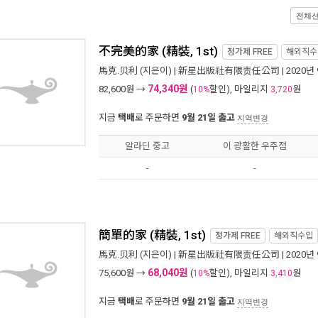
전체
不完美的家 (精裝, 1st)
정가제
FREE
해외직수
馬克.贝利
(지은이) |
新星出版社有限责任公司
| 2020년
74,340원
82,600
원 →
(
할인), 마일리지
원
10%
3,720
지금
택배
로 주문하면
9월 21일 출고
지역변경
알라딘 중고
이 광활한 우주점
-
-
簡單的家 (精裝, 1st)
정가제
FREE
해외직수입
馬克.贝利
(지은이) |
新星出版社有限责任公司
| 2020년
68,040원
75,600
원 →
(
할인), 마일리지
원
10%
3,410
지금
택배
로 주문하면
9월 21일 출고
지역변경