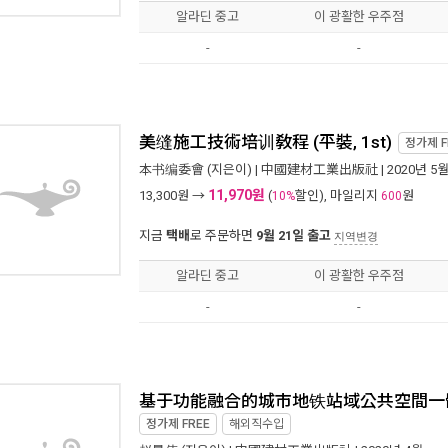
알라딘 중고
이 광활한 우주점
-
-
美缝施工技術培训敎程 (平裝, 1st)
정가제
F
本书编委會
(지은이) |
中國建材工業出版社
| 2020년 5
11,970원
13,300
원 →
(
할인), 마일리지
원
10%
600
지금
택배
로 주문하면
9월 21일 출고
지역변경
알라딘 중고
이 광활한 우주점
-
-
基于功能融合的城市地铁站域公共空間一體化開
정가제
FREE
해외직수입