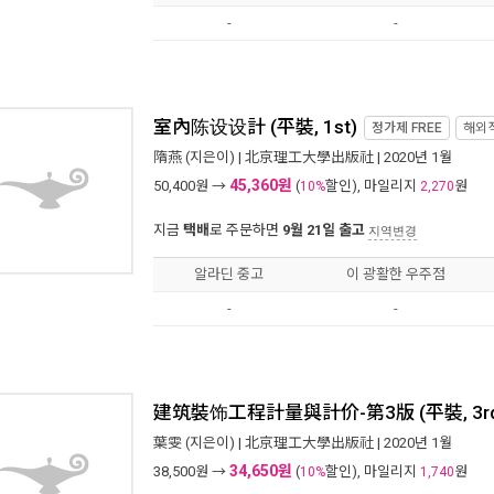
-
-
室內陈设设計 (平裝, 1st)
정가제
FREE
해외
隋燕
(지은이) |
北京理工大學出版社
| 2020년 1월
45,360원
50,400
원 →
(
할인), 마일리지
원
10%
2,270
지금
택배
로 주문하면
9월 21일 출고
지역변경
알라딘 중고
이 광활한 우주점
-
-
建筑裝饰工程計量與計价-第3版 (平裝, 3rd
葉雯
(지은이) |
北京理工大學出版社
| 2020년 1월
34,650원
38,500
원 →
(
할인), 마일리지
원
10%
1,740