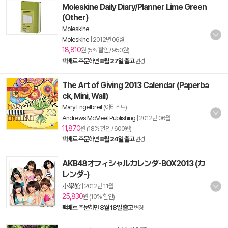
Moleskine Daily Diary/Planner Lime Green
(Other)
Moleskine
Moleskine
|
2012년 06월
18,810
원 (5% 할인 / 950원)
택배
로 주문하면
8월 27일 출고
변경
The Art of Giving 2013 Calendar (Paperba
ck, Mini, Wall)
Mary Engelbreit
(아티스트)
Andrews McMeel Publishing
|
2012년 06월
11,870
원 (18% 할인 / 600원)
택배
로 주문하면
8월 24일 출고
변경
AKB48オフィシャルカレンダ-BOX2013 (カ
レンダ-)
小學館
|
2012년 11월
25,830
원 (10% 할인)
택배
로 주문하면
8월 18일 출고
변경