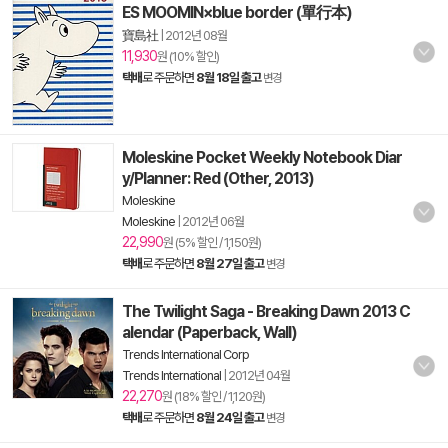
ES MOOMIN×blue border (單行本)
寶島社
|
2012년 08월
11,930
원 (10% 할인)
택배
로 주문하면
8월 18일 출고
변경
Moleskine Pocket Weekly Notebook Diar
y/Planner: Red (Other, 2013)
Moleskine
Moleskine
|
2012년 06월
22,990
원 (5% 할인 / 1,150원)
택배
로 주문하면
8월 27일 출고
변경
The Twilight Saga - Breaking Dawn 2013 C
alendar (Paperback, Wall)
Trends International Corp
Trends International
|
2012년 04월
22,270
원 (18% 할인 / 1,120원)
택배
로 주문하면
8월 24일 출고
변경