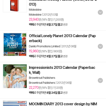
013)
Moleskine
Moleskine
|
2012년 03월
23,940
원 (18% 할인 / 1,200원)
택배
로 주문하면
8월 27일 출고
변경
Official Lonely Planet 2013 Calendar (Pap
erback)
Danilo Promotions Limited
|
2012년 08월
15,960
원 (18% 할인 / 800원)
택배
로 주문하면
8월 27일 출고
변경
Impressionists 2013 Calendar (Paperbac
k, Wall)
Browntrout Publishers
Browntrout Publishers
|
2012년 06월
22,270
원 (18% 할인 / 1,120원)
택배
로 주문하면
8월 24일 출고
변경
MOOMIN DIARY 2013 cover design by NIM