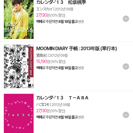
カレンダ-’１３ 松坂桃季
エンスカイ
|
2012년 09월
27,130
원 (10% 할인)
택배
로 주문하면
8월 18일 출고
변경
MOOMIN DIARY 手帳 : 2013年版 (單行本)
寶島社
|
2012년 09월
15,190
원 (10% 할인)
택배
로 주문하면
8월 18일 출고
변경
カレンダ-’１３ Ｔ－ＡＲＡ
ハゴロモ
|
2012년 09월
27,130
원 (10% 할인)
택배
로 주문하면
8월 18일 출고
변경