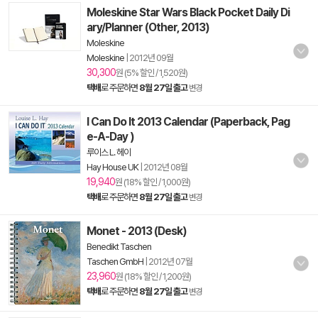
Moleskine Star Wars Black Pocket Daily Di
ary/Planner (Other, 2013)
Moleskine
Moleskine
|
2012년 09월
30,300
원 (5% 할인 / 1,520원)
택배
로 주문하면
8월 27일 출고
변경
I Can Do It 2013 Calendar (Paperback, Pag
e-A-Day )
루이스 L. 헤이
Hay House UK
|
2012년 08월
19,940
원 (18% 할인 / 1,000원)
택배
로 주문하면
8월 27일 출고
변경
Monet - 2013 (Desk)
Benedikt Taschen
Taschen GmbH
|
2012년 07월
23,960
원 (18% 할인 / 1,200원)
택배
로 주문하면
8월 27일 출고
변경