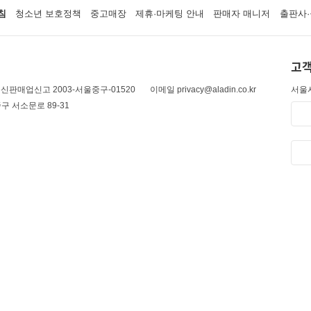
침
청소년 보호정책
중고매장
제휴·마케팅 안내
판매자 매니저
출판사·
고객
신판매업신고 2003-서울중구-01520
이메일 privacy@aladin.co.kr
서울시
구 서소문로 89-31