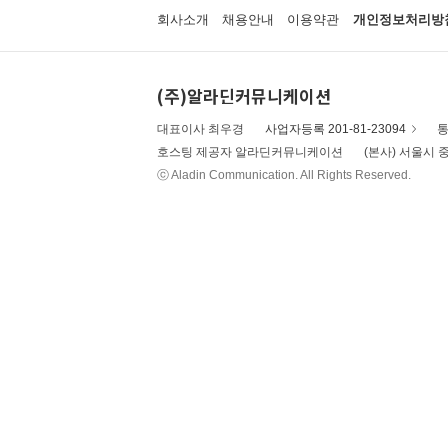
회사소개
채용안내
이용약관
개인정보처리방
(주)알라딘커뮤니케이션
대표이사 최우경
사업자등록 201-81-23094
통
호스팅 제공자 알라딘커뮤니케이션
(본사) 서울시 중
ⓒ Aladin Communication. All Rights Reserved.