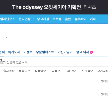
알라딘굿즈
온라인중고
중고매장
우주점
음반
블루레이
커피
서
온책
특가도서
이벤트
수준별베스트
어린이영어
중고 외서
N
Lexile®
5백원부터
기
개의 상품이 있습니다.
수준별베스트
중고 외서
출시일순
등록일순
상품명순
평점순
리뷰순
저가격순
고가격
전체
전체