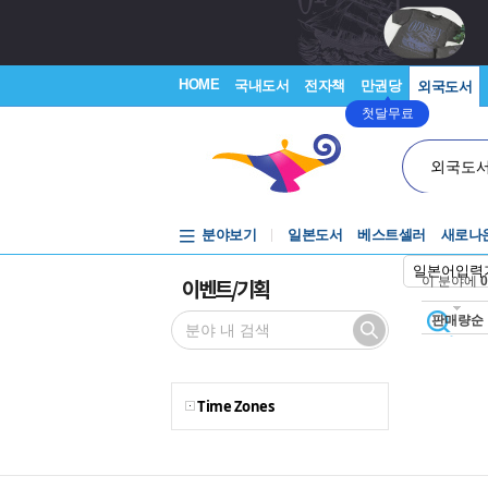
HOME
국내도서
전자책
만권당
외국도서
첫달무료
외국도
분야보기
일본도서
베스트셀러
새로나
일본어입력
이벤트/기획
이 분야에
0
판매량순
Time Zones