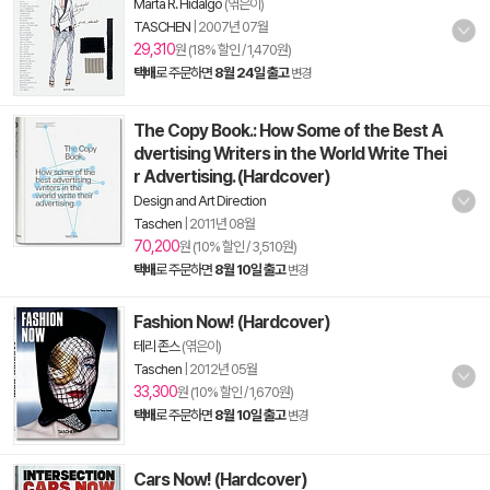
Marta R. Hidalgo
(엮은이)
TASCHEN
|
2007년 07월
29,310
원 (18% 할인 / 1,470원)
택배
로 주문하면
8월 24일 출고
변경
The Copy Book.: How Some of the Best A
dvertising Writers in the World Write Thei
r Advertising. (Hardcover)
Design and Art Direction
Taschen
|
2011년 08월
70,200
원 (10% 할인 / 3,510원)
택배
로 주문하면
8월 10일 출고
변경
Fashion Now! (Hardcover)
테리 존스
(엮은이)
Taschen
|
2012년 05월
33,300
원 (10% 할인 / 1,670원)
택배
로 주문하면
8월 10일 출고
변경
Cars Now! (Hardcover)