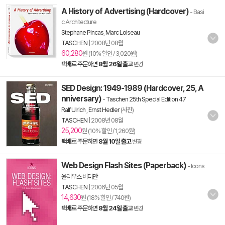
A History of Advertising (Hardcover)
- Basi
c Architecture
Stephane Pincas
,
Marc Loiseau
TASCHEN
|
2008년 08월
60,280
원 (10% 할인 / 3,020원)
택배
로 주문하면
8월 26일 출고
변경
SED Design: 1949-1989 (Hardcover, 25, A
nniversary)
-
Taschen 25th Special Edition 47
Ralf Ulrich
,
Ernst Hedler
(사진)
TASCHEN
|
2008년 08월
25,200
원 (10% 할인 / 1,260원)
택배
로 주문하면
8월 10일 출고
변경
Web Design Flash Sites (Paperback)
- Icons
율리우스 비더만
TASCHEN
|
2006년 05월
14,630
원 (18% 할인 / 740원)
택배
로 주문하면
8월 24일 출고
변경