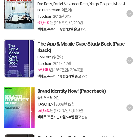
Dan Ross
,
Daniel Alexander Ross
,
Yorgo Tloupas
,
Magazi
ne Intersection
(엮은이)
Taschen
|
2012년 01월
63,900
원 (10% 할인 / 3,200원)
택배
로 주문하면
8월 10일 출고
변경
The App & Mobile Case Study Book (Pape
rback)
Rob Ford
(엮은이)
Taschen
|
2011년 12월
58,610
원 (18% 할인 / 2,940원)
택배
로 주문하면
8월 24일 출고
변경
Brand Identity Now! (Paperback)
율리우스 비더만
TASCHEN
|
2009년 12월
58,630
원 (18% 할인 / 2,940원)
택배
로 주문하면
8월 24일 출고
변경