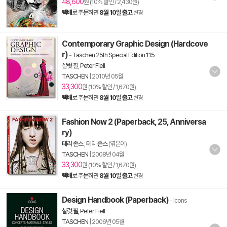
48,600
원 (10% 할인 / 2,430원)
택배
로 주문하면
8월 10일 출고
변경
Contemporary Graphic Design (Hardcove
r)
-
Taschen 25th Special Edition 115
샬럿 필
,
Peter Fiell
TASCHEN
|
2010년 05월
33,300
원 (10% 할인 / 1,670원)
택배
로 주문하면
8월 10일 출고
변경
Fashion Now 2 (Paperback, 25, Anniversa
ry)
테리 존스
,
테리 존스
(엮은이)
TASCHEN
|
2008년 04월
33,300
원 (10% 할인 / 1,670원)
택배
로 주문하면
8월 10일 출고
변경
Design Handbook (Paperback)
- Icons
샬럿 필
,
Peter Fiell
TASCHEN
|
2006년 05월