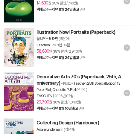
14,630
원 (18% 할인 / 740원)
택배
로 주문하면
8월 24일 출고
변경
Illustration Now! Portraits (Paperback)
율리우스 비더만
(엮은이)
Taschen
|
2011년 06월
58,630
원 (18% 할인 / 2,940원)
택배
로 주문하면
8월 24일 출고
변경
Decorative Arts 70's (Paperback, 25th, A
nniversary)
- Klotz
-
Taschen 25th Special Edition 13
Peter Fiell
,
Charlotte P. Fiell
(엮은이)
TASCHEN
|
2006년 07월
20,700
원 (10% 할인 / 1,040원)
택배
로 주문하면
8월 10일 출고
변경
Collecting Design (Hardcover)
Adam Lindemann
(엮은이)