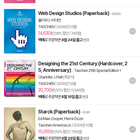
Web Design Studios (Paperback)
- Icons
율리우스 비더만
TASCHEN
|
2006년 03월
14,630
원 (18% 할인 / 740원)
택배
로 주문하면
8월 24일 출고
변경
Designing the 21st Century (Hardcover, 2
5, Anniversary)
-
Taschen 25th Special Edition 1
Charlotte J. Fiell
(엮은이)
TASCHEN
|
2005년 10월
20,700
원 (10% 할인 / 1,040원)
택배
로 주문하면
8월 10일 출고
변경
Starck (Paperback)
- Icon
Ed Mae Cooper
,
Pierre Doze
Taschen America Llc
|
2004년 10월
15,050
원 (10% 할인 / 760원)
택배
로 주문하면
8월 26일 출고
변경