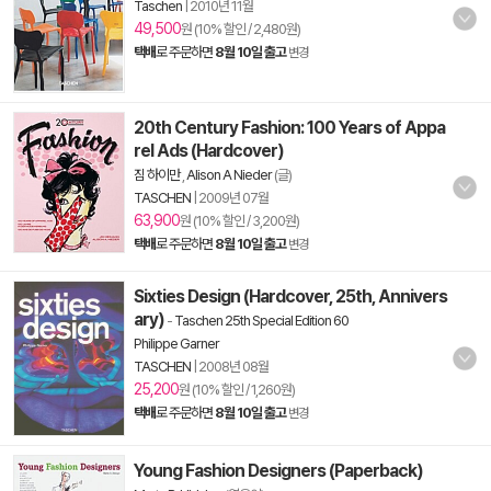
Taschen
|
2010년 11월
49,500
원 (10% 할인 / 2,480원)
택배
로 주문하면
8월 10일 출고
변경
20th Century Fashion: 100 Years of Appa
rel Ads (Hardcover)
짐 하이만
,
Alison A Nieder
(글)
TASCHEN
|
2009년 07월
63,900
원 (10% 할인 / 3,200원)
택배
로 주문하면
8월 10일 출고
변경
Sixties Design (Hardcover, 25th, Annivers
ary)
-
Taschen 25th Special Edition 60
Philippe Garner
TASCHEN
|
2008년 08월
25,200
원 (10% 할인 / 1,260원)
택배
로 주문하면
8월 10일 출고
변경
Young Fashion Designers (Paperback)