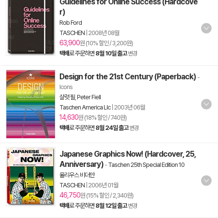
Guidelines for Online Success (Hardcove
r)
Rob Ford
TASCHEN
|
2008년 08월
63,900
원 (10% 할인 / 3,200원)
택배
로 주문하면
8월 10일 출고
변경
Design for the 21st Century (Paperback)
-
Icons
샬럿 필
,
Peter Fiell
Taschen America Llc
|
2003년 06월
14,630
원 (18% 할인 / 740원)
택배
로 주문하면
8월 24일 출고
변경
Japanese Graphics Now! (Hardcover, 25,
Anniversary)
-
Taschen 25th Special Edition 10
율리우스 비더만
TASCHEN
|
2006년 01월
46,750
원 (15% 할인 / 2,340원)
택배
로 주문하면
8월 12일 출고
변경