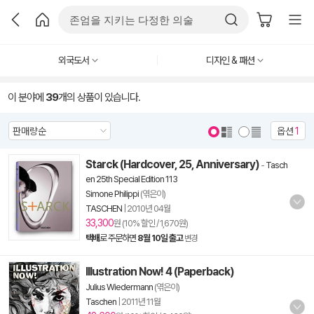
외국도서
디자인 & 패션
이 분야에
39
개의 상품이 있습니다.
옵션
1
Starck (Hardcover, 25, Anniversary)
-
Tasch
en 25th Special Edition 113
Simone Philippi
(엮은이)
TASCHEN
|
2010년 04월
33,300
원 (10% 할인 / 1,670원)
택배
로 주문하면
8월 10일 출고
변경
Illustration Now! 4 (Paperback)
Julius Wiedermann
(엮은이)
Taschen
|
2011년 11월