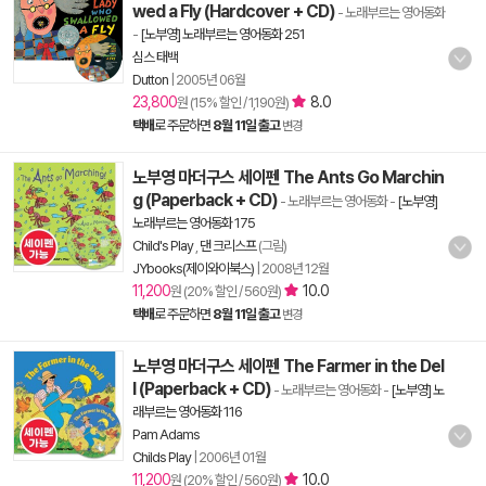
wed a Fly (Hardcover + CD)
- 노래부르는 영어동화
-
[노부영] 노래부르는 영어동화 251
심스 태백
Dutton
|
2005년 06월
23,800
8.0
원 (15% 할인 / 1,190원)
택배
로 주문하면
8월 11일 출고
변경
노부영 마더구스 세이펜 The Ants Go Marchin
g (Paperback + CD)
- 노래부르는 영어동화
-
[노부영]
노래부르는 영어동화 175
Child's Play
,
댄 크리스프
(그림)
JYbooks(제이와이북스)
|
2008년 12월
11,200
10.0
원 (20% 할인 / 560원)
택배
로 주문하면
8월 11일 출고
변경
노부영 마더구스 세이펜 The Farmer in the Del
l (Paperback + CD)
- 노래부르는 영어동화
-
[노부영] 노
래부르는 영어동화 116
Pam Adams
Childs Play
|
2006년 01월
11,200
10.0
원 (20% 할인 / 560원)