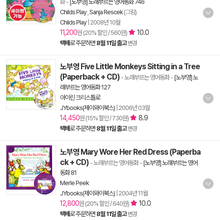
화
-
[노부영] 노래부르는 영어동화 746
Childs Play
,
Sanja Rescek
(그림)
Childs Play
|
2008년 10월
11,200
10.0
원 (20% 할인 / 560원)
택배
로 주문하면
8월 11일 출고
변경
노부영 Five Little Monkeys Sitting in a Tree
(Paperback + CD)
- 노래부르는 영어동화
-
[노부영] 노
래부르는 영어동화 127
아이린 크리스틀로
JYbooks(제이와이북스)
|
2006년 03월
14,450
8.9
원 (15% 할인 / 730원)
택배
로 주문하면
8월 11일 출고
변경
노부영 Mary Wore Her Red Dress (Paperba
ck + CD)
- 노래부르는 영어동화
-
[노부영] 노래부르는 영어
동화 81
Merle Peek
JYbooks(제이와이북스)
|
2004년 11월
12,800
10.0
원 (20% 할인 / 640원)
택배
로 주문하면
8월 11일 출고
변경