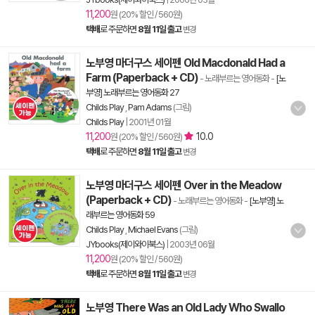
11,200
원 (20% 할인 / 560원)
택배
로 주문하면
8월 11일 출고
변경
노부영 마더구스 세이펜 Old Macdonald Had a
Farm (Paperback + CD)
- 노래부르는 영어동화
-
[노
부영] 노래부르는 영어동화 27
Childs Play
,
Pam Adams
(그림)
Childs Play
|
2001년 01월
11,200
10.0
원 (20% 할인 / 560원)
택배
로 주문하면
8월 11일 출고
변경
노부영 마더구스 세이펜 Over in the Meadow
(Paperback + CD)
- 노래부르는 영어동화
-
[노부영] 노
래부르는 영어동화 59
Childs Play
,
Michael Evans
(그림)
JYbooks(제이와이북스)
|
2003년 06월
11,200
원 (20% 할인 / 560원)
택배
로 주문하면
8월 11일 출고
변경
노부영 There Was an Old Lady Who Swallo