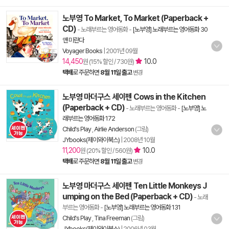
노부영 To Market, To Market (Paperback +
CD)
- 노래부르는 영어동화
-
[노부영] 노래부르는 영어동화 30
앤 미란다
Voyager Books
|
2001년 09월
14,450
10.0
원 (15% 할인 / 730원)
택배
로 주문하면
8월 11일 출고
변경
노부영 마더구스 세이펜 Cows in the Kitchen
(Paperback + CD)
- 노래부르는 영어동화
-
[노부영] 노
래부르는 영어동화 172
Child's Play
,
Airlie Anderson
(그림)
JYbooks(제이와이북스)
|
2008년 10월
11,200
10.0
원 (20% 할인 / 560원)
택배
로 주문하면
8월 11일 출고
변경
노부영 마더구스 세이펜 Ten Little Monkeys J
umping on the Bed (Paperback + CD)
- 노래
부르는 영어동화
-
[노부영] 노래부르는 영어동화 131
Child's Play
,
Tina Freeman
(그림)
JYbooks(제이와이북스)
|
2006년 03월