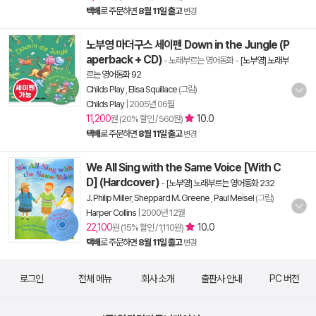
택배
로 주문하면
8월 11일 출고
변경
노부영 마더구스 세이펜 Down in the Jungle (P
aperback + CD)
- 노래부르는 영어동화
-
[노부영] 노래부
르는 영어동화 92
Childs Play
,
Elisa Squillace
(그림)
Childs Play
|
2005년 06월
11,200
10.0
원 (20% 할인 / 560원)
택배
로 주문하면
8월 11일 출고
변경
We All Sing with the Same Voice [With C
D] (Hardcover)
-
[노부영] 노래부르는 영어동화 232
J. Philip Miller
,
Sheppard M. Greene
,
Paul Meisel
(그림)
Harper Collins
|
2000년 12월
22,100
10.0
원 (15% 할인 / 1,110원)
택배
로 주문하면
8월 11일 출고
변경
로그인
전체 메뉴
회사 소개
출판사 안내
PC 버전