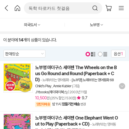
외국도서
노부영
이 분야에
14
개의 상품이 있습니다.
옵션
1
노부영 마더구스 세이펜 The Wheels on the B
us Go Round and Round (Paperback + C
D)
- 노래부르는 영어동화
-
[노부영] 노래부르는 영어동화 68
Child's Play
,
Annie Kubler
(그림)
JYbooks(제이와이북스)
|
2003년 11월
10,500
9.7
원 (25% 할인 / 530원)
밤 11시
잠들기전 배송
양탄자배송
변경
노부영 마더구스 세이펜 One Elephant Went O
ut to Play (Paperback + CD)
- 노래부르는 영어동