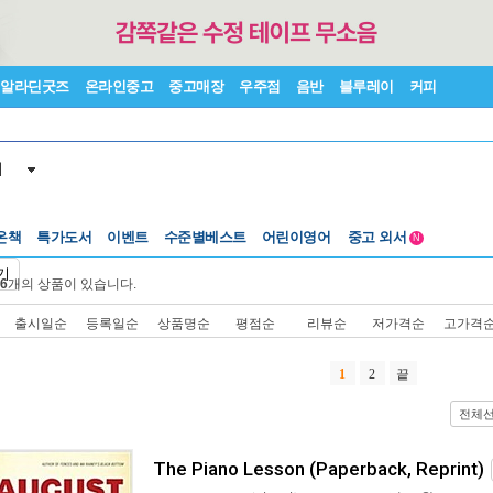
알라딘굿즈
온라인중고
중고매장
우주점
음반
블루레이
커피
서
수준별베스트
중고 외서
온책
특가도서
이벤트
어린이영어
N
Lexile®
5백원부터
기
수준별베스트
중고 외서
6
개의 상품이 있습니다.
출시일순
등록일순
상품명순
평점순
리뷰순
저가격순
고가격
1
2
끝
전체
The Piano Lesson (Paperback, Reprint)