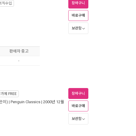
장바구니
외직수입
바로구매
보관함
판매자 중고
-
장바구니
정가제
FREE
은이) |
Penguin Classics
| 2000년 12월
바로구매
보관함