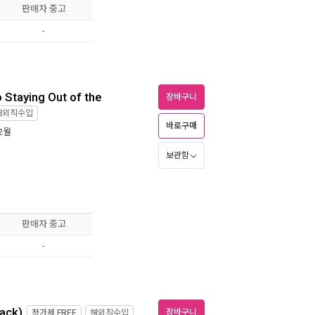
판매자 중고
-
o Staying Out of the
장바구니
해외직수입
바로구매
 2월
보관함
판매자 중고
-
ack)
장바구니
정가제
FREE
해외직수입