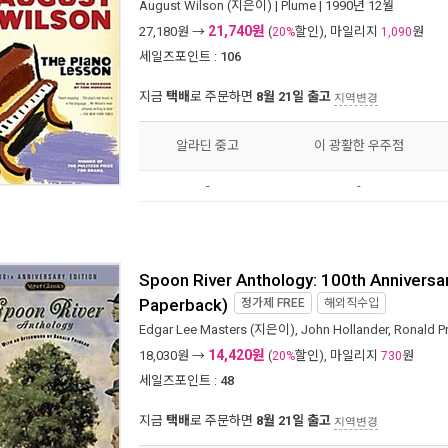
August Wilson
(지은이) |
Plume
| 1990년 12월
21,740원
27,180
원 →
(
할인), 마일리지
원
20%
1,090
세일즈포인트 :
106
지금
택배
로 주문하면
8월 21일 출고
지역변경
알라딘 중고
이 광활한 우주점
-
-
Spoon River Anthology: 100th Anniversa
Paperback)
정가제
FREE
해외직수입
Edgar Lee Masters
(지은이),
John Hollander
,
Ronald P
14,420원
18,030
원 →
(
할인), 마일리지
원
20%
730
세일즈포인트 :
48
지금
택배
로 주문하면
8월 21일 출고
지역변경