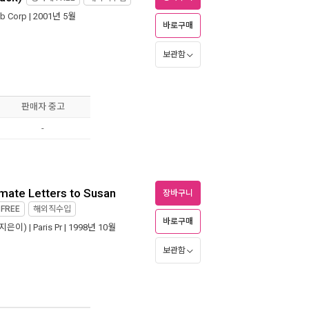
ub Corp
| 2001년 5월
바로구매
보관함
판매자 중고
-
imate Letters to Susan
장바구니
제
FREE
해외직수입
바로구매
지은이) |
Paris Pr
| 1998년 10월
보관함