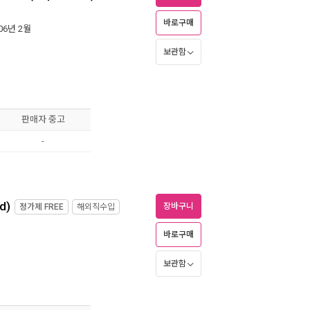
바로구매
006년 2월
보관함
판매자 중고
-
d)
장바구니
정가제
FREE
해외직수입
바로구매
보관함