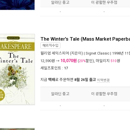
알라딘 중고
이 광활한 우주점
-
-
The Winter's Tale (Mass Market Paperb
해외직수입
윌리엄 셰익스피어
(지은이) |
Signet Classic
| 1998년 1
10,070원
12,590
원 →
(
할인), 마일리지
원
20%
510
세일즈포인트 :
17
지금
택배
로 주문하면
8월 26일 출고
지역변경
알라딘 중고
이 광활한 우주점
-
-