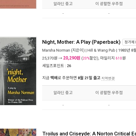
알라딘 중고
이 광활한 우주점
-
-
Night, Mother: A Play (Paperback)
정가제
Marsha Norman
(지은이) |
Hill & Wang Pub
| 1983년 8
20,290원
25,370
원 →
(
할인), 마일리지
원
20%
610
세일즈포인트 :
26
지금
택배
로 주문하면
8월 21일 출고
지역변경
알라딘 중고
이 광활한 우주점
-
-
Troilus and Criseyde: A Norton Critical 