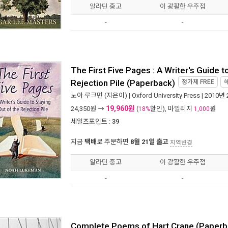
알라딘 중고
이 광활한 우주점
-
-
The First Five Pages : A Writer's Guide t
Rejection Pile (Paperback)
정가제
FREE
노아 루크먼
(지은이) |
Oxford University Press
| 2010년
19,960원
24,350
원 →
(
할인), 마일리지
원
18%
1,000
세일즈포인트 :
39
지금
택배
로 주문하면
8월 21일 출고
지역변경
알라딘 중고
이 광활한 우주점
-
-
Complete Poems of Hart Crane (Paperb