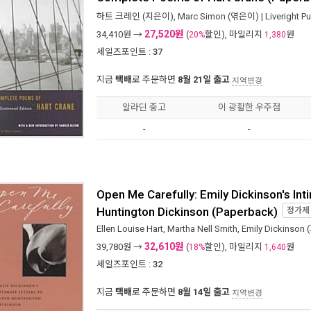
하트 크레인
(지은이),
Marc Simon
(엮은이) |
Liveright P
27,520원
34,410
원 →
(
할인), 마일리지
원
20%
1,380
세일즈포인트 :
37
지금
택배
로 주문하면
8월 21일 출고
지역변경
알라딘 중고
이 광활한 우주점
-
-
Open Me Carefully: Emily Dickinson's Int
Huntington Dickinson (Paperback)
정가
Ellen Louise Hart
,
Martha Nell Smith
,
Emily Dickinson
(
32,610원
39,780
원 →
(
할인), 마일리지
원
18%
1,640
세일즈포인트 :
32
지금
택배
로 주문하면
8월 14일 출고
지역변경