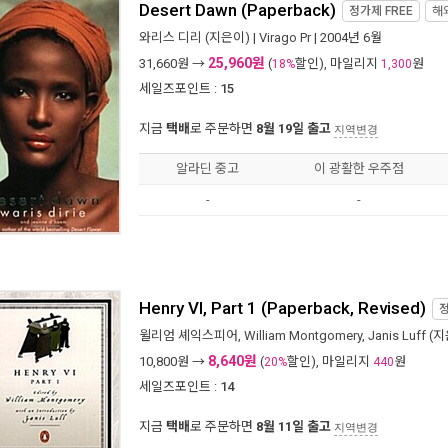
Desert Dawn (Paperback)
정가제
FREE
해
와리스 디리
(지은이) |
Virago Pr
| 2004년 6월
25,960원
31,660
원 →
(
할인), 마일리지
원
18%
1,300
세일즈포인트 :
15
지금
택배
로 주문하면
8월 19일 출고
지역변경
알라딘 중고
이 광활한 우주점
-
-
Henry VI, Part 1 (Paperback, Revised)
윌리엄 셰익스피어
,
William Montgomery
,
Janis Luff
(지
8,640원
10,800
원 →
(
할인), 마일리지
원
20%
440
세일즈포인트 :
14
지금
택배
로 주문하면
8월 11일 출고
지역변경