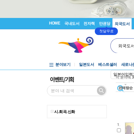
HOME
국내도서
전자책
만권당
외국도서
첫달무료
외국도
분야보기
일본도서
베스트셀러
새로나
일본어입력
이벤트/기획
이 분야에
3
판매량순
시.희곡.신화
1.