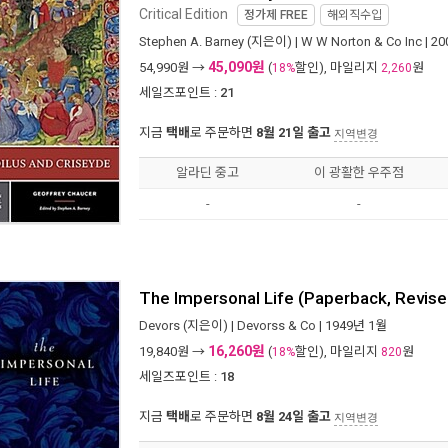
Critical Edition
정가제
FREE
해외직수입
Stephen A. Barney
(지은이) |
W W Norton & Co Inc
| 2
45,090원
54,990
원 →
(
할인), 마일리지
원
18%
2,260
세일즈포인트 :
21
지금
택배
로 주문하면
8월 21일 출고
지역변경
알라딘 중고
이 광활한 우주점
-
-
The Impersonal Life (Paperback, Revise
Devors
(지은이) |
Devorss & Co
| 1949년 1월
16,260원
19,840
원 →
(
할인), 마일리지
원
18%
820
세일즈포인트 :
18
지금
택배
로 주문하면
8월 24일 출고
지역변경