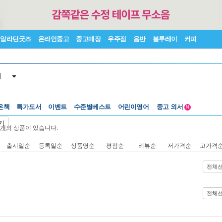
알라딘굿즈
온라인중고
중고매장
우주점
음반
블루레이
커피
서
온책
특가도서
이벤트
수준별베스트
어린이영어
중고 외서
N
Lexile®
5백원부터
기
개의 상품이 있습니다.
수준별베스트
중고 외서
출시일순
등록일순
상품명순
평점순
리뷰순
저가격순
고가격
전체
전체