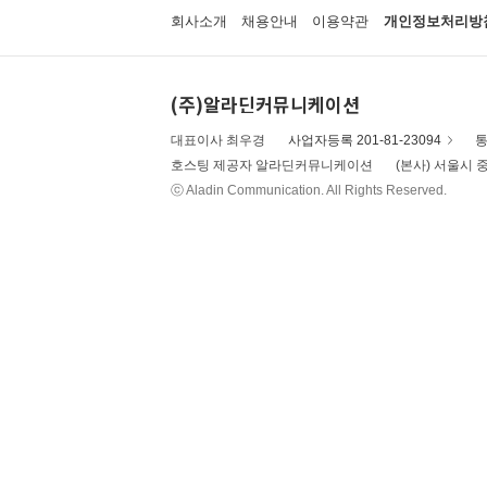
회사소개
채용안내
이용약관
개인정보처리방
(주)알라딘커뮤니케이션
대표이사 최우경
사업자등록 201-81-23094
통
호스팅 제공자 알라딘커뮤니케이션
(본사) 서울시 중
ⓒ Aladin Communication. All Rights Reserved.