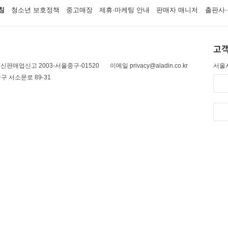
침
청소년 보호정책
중고매장
제휴·마케팅 안내
판매자 매니저
출판사·
고객
신판매업신고 2003-서울중구-01520
이메일 privacy@aladin.co.kr
서울시
구 서소문로 89-31