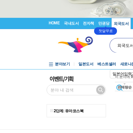
HOME
국내도서
전자책
만권당
외국도서
첫달무료
외국도
분야보기
일본도서
베스트셀러
새로나
일본어입력
이벤트/기획
이 분야에
0
판매량순
2단계: 유아코스북