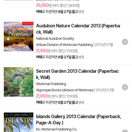
35,950
원 (18% 할인 / 1,800원)
택배
로 주문하면
8월 27일 출고
변경
Audubon Nature Calendar 2013 (Paperba
ck, Wall)
National Audubon Society
Artisan Division of Workman Publishing
|
2012년 07월
21,950
원 (18% 할인 / 1,100원)
택배
로 주문하면
8월 27일 출고
변경
Secret Garden 2013 Calendar (Paperbac
k, Wall)
Workman Publishing
Algonquin Books (division of Workman)
|
2012년 07월
21,950
원 (18% 할인 / 1,100원)
택배
로 주문하면
8월 27일 출고
변경
Islands Gallery 2013 Calendar (Paperback,
Page-A-Day )
Inc. Workman Publishing Co.