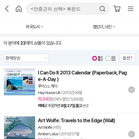
외국도서
캘린더_사진
이 분야에
23
개의 상품이 있습니다.
옵션
1
I Can Do It 2013 Calendar (Paperback, Pag
e-A-Day )
루이스 L. 헤이
Hay House UK
|
2012년 08월
19,940
원 (18% 할인 / 1,000원)
택배
로 주문하면
8월 27일 출고
변경
Art Wolfe: Travels to the Edge (Wall)
Art Wolfe
(사진)
Amber Lotus
|
2011년 07월