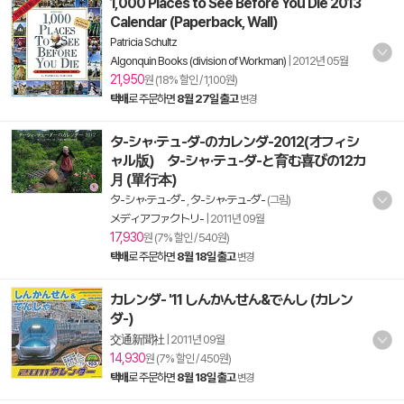
1,000 Places to See Before You Die 2013
Calendar (Paperback, Wall)
Patricia Schultz
Algonquin Books (division of Workman)
|
2012년 05월
21,950
원 (18% 할인 / 1,100원)
택배
로 주문하면
8월 27일 출고
변경
タ-シャ·テュ-ダ-のカレンダ-2012(オフィシ
ャル版) タ-シャ·テュ-ダ-と育む喜びの12カ
月 (單行本)
タ-シャ·テュ-ダ-
,
タ-シャ·テュ-ダ-
(그림)
メディアファクトリ-
|
2011년 09월
17,930
원 (7% 할인 / 540원)
택배
로 주문하면
8월 18일 출고
변경
カレンダ- '11 しんかんせん&でんし (カレン
ダ-)
交通新聞社
|
2011년 09월
14,930
원 (7% 할인 / 450원)
택배
로 주문하면
8월 18일 출고
변경