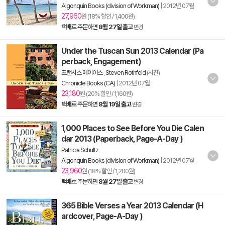
Algonquin Books (division of Workman)
|
2012년 07월
27,960
원 (18% 할인 / 1,400원)
택배
로 주문하면
8월 27일 출고
변경
Under the Tuscan Sun 2013 Calendar (Pa
perback, Engagement)
프랜시스 메이어스
,
Steven Rothfeld
(사진)
Chronicle Books (CA)
|
2012년 07월
23,180
원 (20% 할인 / 1,160원)
택배
로 주문하면
8월 19일 출고
변경
1,000 Places to See Before You Die Calen
dar 2013 (Paperback, Page-A-Day )
Patricia Schultz
Algonquin Books (division of Workman)
|
2012년 07월
23,960
원 (18% 할인 / 1,200원)
택배
로 주문하면
8월 27일 출고
변경
365 Bible Verses a Year 2013 Calendar (H
ardcover, Page-A-Day )