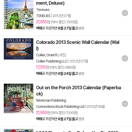
ment, Deluxe)
Teneues
TENEUES
|
2012년 07월
21,950
원 (18% 할인 / 1,100원)
택배
로 주문하면
8월 27일 출고
변경
Colorado 2013 Scenic Wall Calendar (Wal
l)
Collier, Grant R.
(사진)
Collier Publishing LLC
|
2012년 07월
17,510
원 (18% 할인 / 880원)
택배
로 주문하면
8월 24일 출고
변경
Out on the Porch 2013 Calendar (Paperba
ck)
Workman Publishing
Connections Book Publishing Ltd
|
2012년 06월
21,950
원 (18% 할인 / 1,100원)
택배
로 주문하면
8월 27일 출고
변경