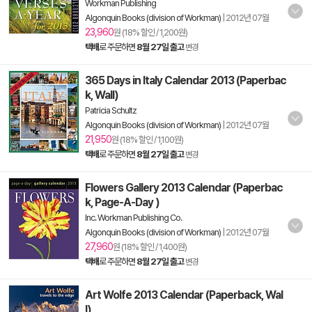
Workman Publishing
Algonquin Books (division of Workman)
|
2012년 07월
23,960
원 (18% 할인 / 1,200원)
택배
로 주문하면
8월 27일 출고
변경
365 Days in Italy Calendar 2013 (Paperbac
k, Wall)
Patricia Schultz
Algonquin Books (division of Workman)
|
2012년 07월
21,950
원 (18% 할인 / 1,100원)
택배
로 주문하면
8월 27일 출고
변경
Flowers Gallery 2013 Calendar (Paperbac
k, Page-A-Day )
Inc. Workman Publishing Co.
Algonquin Books (division of Workman)
|
2012년 07월
27,960
원 (18% 할인 / 1,400원)
택배
로 주문하면
8월 27일 출고
변경
Art Wolfe 2013 Calendar (Paperback, Wal
l)