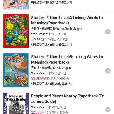
택배
로 주문하면
8월 12일 출고
변경
Student Edition Level 4: Linking Words to
Meaning (Paperback)
존 R. 페스코솔리도
,
Raintree Steck-Vaughn
Steck Vaughn
|
2000년 10월
27,000
원 (10% 할인 / 1,350원)
택배
로 주문하면
8월 13일 출고
변경
Student Edition Level 6: Linking Words to
Meaning (Paperback)
존 R. 페스코솔리도
,
Steck-Vaughn
Steck Vaughn
|
2000년 10월
93,610
원 (18% 할인 / 4,690원)
택배
로 주문하면
8월 25일 출고
변경
People and Places Nearby (Paperback, Te
achers Guide)
Steck Vaughn
|
1997년 06월
22,500
원 (10% 할인 / 1,130원)