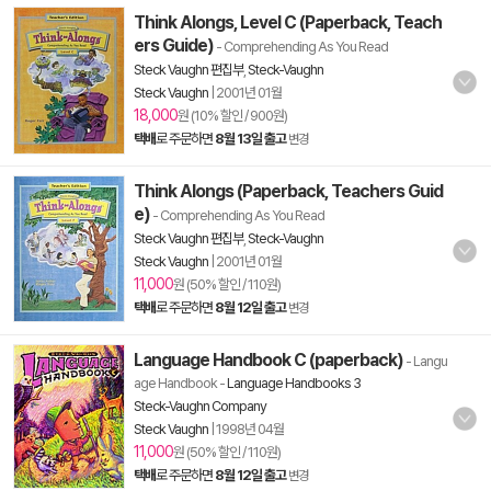
Think Alongs, Level C (Paperback, Teach
ers Guide)
- Comprehending As You Read
Steck Vaughn 편집부
,
Steck-Vaughn
Steck Vaughn
|
2001년 01월
18,000
원 (10% 할인 / 900원)
택배
로 주문하면
8월 13일 출고
변경
Think Alongs (Paperback, Teachers Guid
e)
- Comprehending As You Read
Steck Vaughn 편집부
,
Steck-Vaughn
Steck Vaughn
|
2001년 01월
11,000
원 (50% 할인 / 110원)
택배
로 주문하면
8월 12일 출고
변경
Language Handbook C (paperback)
- Langu
age Handbook
-
Language Handbooks 3
Steck-Vaughn Company
Steck Vaughn
|
1998년 04월
11,000
원 (50% 할인 / 110원)
택배
로 주문하면
8월 12일 출고
변경