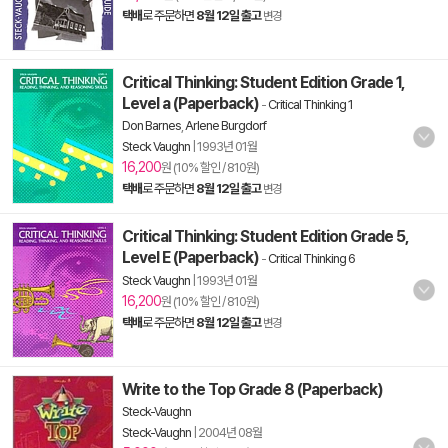
택배
로 주문하면
8월 12일 출고
변경
Critical Thinking: Student Edition Grade 1,
Level a (Paperback)
-
Critical Thinking 1
Don Barnes
,
Arlene Burgdorf
Steck Vaughn
|
1993년 01월
16,200
원 (10% 할인 / 810원)
택배
로 주문하면
8월 12일 출고
변경
Critical Thinking: Student Edition Grade 5,
Level E (Paperback)
-
Critical Thinking 6
Steck Vaughn
|
1993년 01월
16,200
원 (10% 할인 / 810원)
택배
로 주문하면
8월 12일 출고
변경
Write to the Top Grade 8 (Paperback)
Steck-Vaughn
Steck-Vaughn
|
2004년 08월