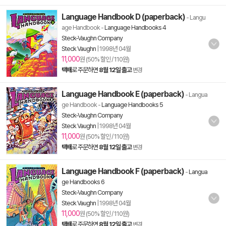
Language Handbook D (paperback)
- Langu
age Handbook
-
Language Handbooks 4
Steck-Vaughn Company
Steck Vaughn
|
1998년 04월
11,000
원 (50% 할인 / 110원)
택배
로 주문하면
8월 12일 출고
변경
Language Handbook E (paperback)
- Langua
ge Handbook
-
Language Handbooks 5
Steck-Vaughn Company
Steck Vaughn
|
1998년 04월
11,000
원 (50% 할인 / 110원)
택배
로 주문하면
8월 12일 출고
변경
Language Handbook F (paperback)
-
Langua
ge Handbooks 6
Steck-Vaughn Company
Steck Vaughn
|
1998년 04월
11,000
원 (50% 할인 / 110원)
택배
로 주문하면
8월 12일 출고
변경