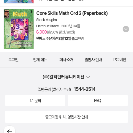
Core Skills Math Grd 2 (Paperback)
Steck-Vaughn
Harcourt Brace
|
2007년 04월
8,000
원 (50% 할인 / 80원)
택배
로 주문하면
8월 12일 출고
변경
로그인
전체 메뉴
회사 소개
출판사 안내
PC 버전
(주)알라딘커뮤니케이션
1544-2514
일반문의 (발신자 부담)
1:1 문의
FAQ
중고매장 위치, 영업시간 안내
뒤로가