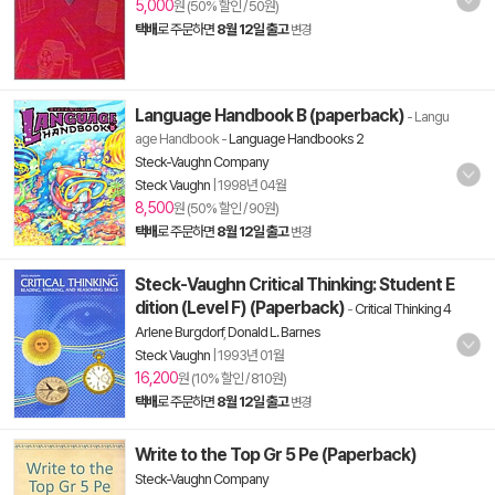
5,000
원 (50% 할인 / 50원)
택배
로 주문하면
8월 12일 출고
변경
Language Handbook B (paperback)
- Langu
age Handbook
-
Language Handbooks 2
Steck-Vaughn Company
Steck Vaughn
|
1998년 04월
8,500
원 (50% 할인 / 90원)
택배
로 주문하면
8월 12일 출고
변경
Steck-Vaughn Critical Thinking: Student E
dition (Level F) (Paperback)
-
Critical Thinking 4
Arlene Burgdorf
,
Donald L. Barnes
Steck Vaughn
|
1993년 01월
16,200
원 (10% 할인 / 810원)
택배
로 주문하면
8월 12일 출고
변경
Write to the Top Gr 5 Pe (Paperback)
Steck-Vaughn Company