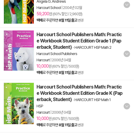
Angela G. Andrews
Harcourt School
|
2004년 02월
59,200
원 (60% 할인 / 2,960원)
택배
로 주문하면
8월 11일 출고
변경
Harcourt School Publishers Math: Practic
e Workbook Student Edition Grade 1 (Pap
erback, Student)
-
HARCOURT HSP Math 2
Harcourt School Publishers
Harcourt
|
2006년 04월
10,000
원 (60% 할인 / 500원)
택배
로 주문하면
8월 11일 출고
변경
Harcourt School Publishers Math: Practic
e Workbook Student Edition Grade K (Pap
erback, Student)
-
HARCOURT HSP Math 1
HSP
Harcourt
|
2006년 04월
10,000
원 (60% 할인 / 500원)
택배
로 주문하면
8월 11일 출고
변경