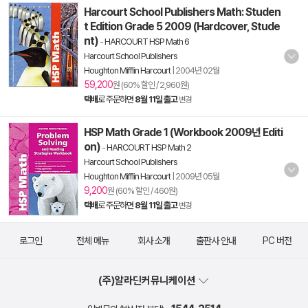
Harcourt School Publishers Math: Studen
t Edition Grade 5 2009 (Hardcover, Stude
nt)
-
HARCOURT HSP Math 6
Harcourt School Publishers
Houghton Mifflin Harcourt
|
2004년 02월
59,200
원 (60% 할인 / 2,960원)
택배
로 주문하면
8월 11일 출고
변경
HSP Math Grade 1 (Workbook 2009년 Editi
on)
-
HARCOURT HSP Math 2
Harcourt School Publishers
Houghton Mifflin Harcourt
|
2009년 05월
9,200
원 (60% 할인 / 460원)
택배
로 주문하면
8월 11일 출고
변경
로그인
전체 메뉴
회사 소개
출판사 안내
PC 버전
(주)알라딘커뮤니케이션