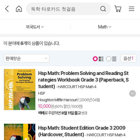
외국도서
Math
이 분야에
6
개의 상품이 있습니다.
옵션
1
Hsp Math: Problem Solving and Reading St
rategies Workbook Grade 3 (Paperback, S
tudent)
-
HARCOURT HSP Math 4
HSP
Houghton Mifflin Harcourt
|
2006년 04월
10,000
원 (60% 할인 / 500원)
택배
로 주문하면
8월 11일 출고
변경
Hsp Math: Student Edition Grade 3 2009
(Hardcover, Student)
-
HARCOURT HSP Math 4